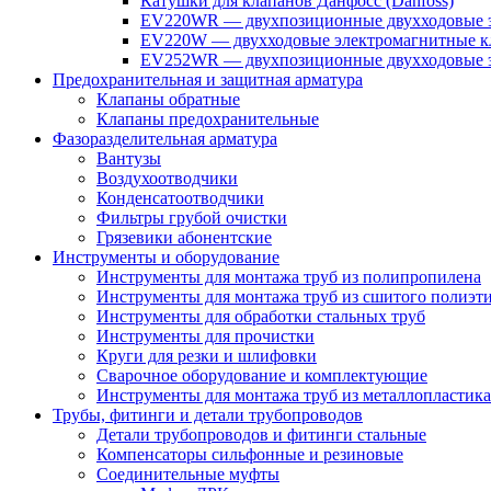
Катушки для клапанов Данфосс (Danfoss)
EV220WR — двухпозиционные двухходовые э
EV220W — двухходовые электромагнитные кл
EV252WR — двухпозиционные двухходовые э
Предохранительная и защитная арматура
Клапаны обратные
Клапаны предохранительные
Фазоразделительная арматура
Вантузы
Воздухоотводчики
Конденсатоотводчики
Фильтры грубой очистки
Грязевики абонентские
Инструменты и оборудование
Инструменты для монтажа труб из полипропилена
Инструменты для монтажа труб из сшитого полиэт
Инструменты для обработки стальных труб
Инструменты для прочистки
Круги для резки и шлифовки
Сварочное оборудование и комплектующие
Инструменты для монтажа труб из металлопластика
Трубы, фитинги и детали трубопроводов
Детали трубопроводов и фитинги стальные
Компенсаторы сильфонные и резиновые
Соединительные муфты