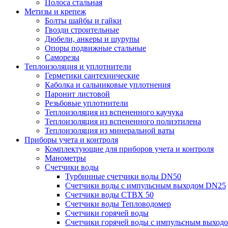
Полоса стальная
Метизы и крепеж
Болты шайбы и гайки
Гвозди строительные
Дюбели, анкеры и шурупы
Опоры подвижные стальные
Саморезы
Теплоизоляция и уплотнители
Герметики сантехнические
Каболка и сальниковые уплотнения
Паронит листовой
Резьбовые уплотнители
Теплоизоляция из вспененного каучука
Теплоизоляция из вспененного полиэтилена
Теплоизоляция из минеральной ваты
Приборы учета и контроля
Комплектующие для приборов учета и контроля
Манометры
Счетчики воды
Турбинные счетчики воды DN50
Счетчики воды с импульсным выходом DN25
Счетчики воды СТВХ 50
Счетчики воды Тепловодомер
Счетчики горячей воды
Счетчики горячей воды с импульсным выход