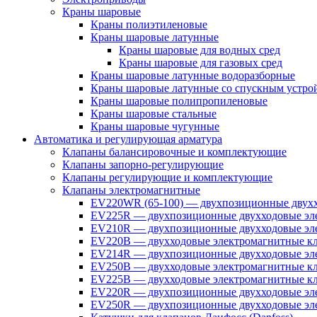
Краны шаровые
Краны полиэтиленовые
Краны шаровые латунные
Краны шаровые для водных сред
Краны шаровые для газовых сред
Краны шаровые латунные водоразборные
Краны шаровые латунные со спускным устро
Краны шаровые полипропиленовые
Краны шаровые стальные
Краны шаровые чугунные
Автоматика и регулирующая арматура
Клапаны балансировочные и комплектующие
Клапаны запорно-регулирующие
Клапаны регулирующие и комплектующие
Клапаны электромагнитные
EV220WR (65-100) — двухпозиционные двухх
EV225R — двухпозиционные двухходовые эле
EV210R — двухпозиционные двухходовые эле
EV220B — двухходовые электромагнитные кл
EV214R — двухпозиционные двухходовые эле
EV250B — двухходовые электромагнитные кл
EV225B — двухходовые электромагнитные кла
EV220R — двухпозиционные двухходовые эл
EV250R — двухпозиционные двухходовые эл