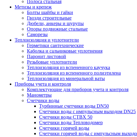
Полоса стальная
Метизы и крепеж
Болты шайбы и гайки
Гвозди строительные
Дюбели, анкеры и шурупы
Опоры подвижные стальные
Саморезы
Теплоизоляция и уплотнители
Герметики сантехнические
Каболка и сальниковые уплотнения
Паронит листовой
Резьбовые уплотнители
Теплоизоляция из вспененного каучука
Теплоизоляция из вспененного полиэтилена
Теплоизоляция из минеральной ваты
Приборы учета и контроля
Комплектующие для приборов учета и контроля
Манометры
Счетчики воды
Турбинные счетчики воды DN50
Счетчики воды с импульсным выходом DN25
Счетчики воды СТВХ 50
Счетчики воды Тепловодомер
Счетчики горячей воды
Счетчики горячей воды с импульсным выход