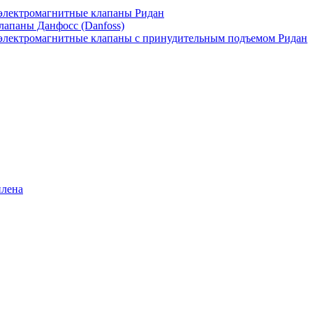
лектромагнитные клапаны Ридан
апаны Данфосс (Danfoss)
лектромагнитные клапаны с принудительным подъемом Ридан
илена