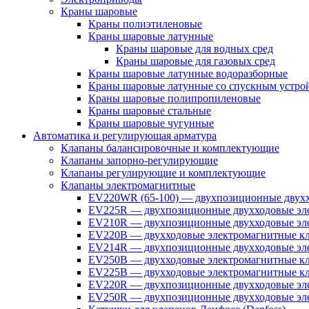
Краны шаровые
Краны полиэтиленовые
Краны шаровые латунные
Краны шаровые для водных сред
Краны шаровые для газовых сред
Краны шаровые латунные водоразборные
Краны шаровые латунные со спускным устро
Краны шаровые полипропиленовые
Краны шаровые стальные
Краны шаровые чугунные
Автоматика и регулирующая арматура
Клапаны балансировочные и комплектующие
Клапаны запорно-регулирующие
Клапаны регулирующие и комплектующие
Клапаны электромагнитные
EV220WR (65-100) — двухпозиционные двухх
EV225R — двухпозиционные двухходовые эле
EV210R — двухпозиционные двухходовые эле
EV220B — двухходовые электромагнитные кл
EV214R — двухпозиционные двухходовые эле
EV250B — двухходовые электромагнитные кл
EV225B — двухходовые электромагнитные кла
EV220R — двухпозиционные двухходовые эл
EV250R — двухпозиционные двухходовые эл