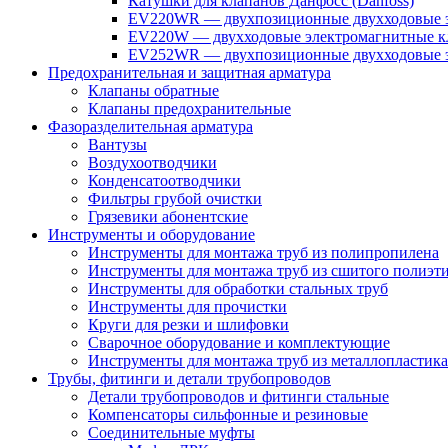
Катушки для клапанов Данфосс (Danfoss)
EV220WR — двухпозиционные двухходовые э
EV220W — двухходовые электромагнитные кл
EV252WR — двухпозиционные двухходовые э
Предохранительная и защитная арматура
Клапаны обратные
Клапаны предохранительные
Фазоразделительная арматура
Вантузы
Воздухоотводчики
Конденсатоотводчики
Фильтры грубой очистки
Грязевики абонентские
Инструменты и оборудование
Инструменты для монтажа труб из полипропилена
Инструменты для монтажа труб из сшитого полиэт
Инструменты для обработки стальных труб
Инструменты для прочистки
Круги для резки и шлифовки
Сварочное оборудование и комплектующие
Инструменты для монтажа труб из металлопластика
Трубы, фитинги и детали трубопроводов
Детали трубопроводов и фитинги стальные
Компенсаторы сильфонные и резиновые
Соединительные муфты