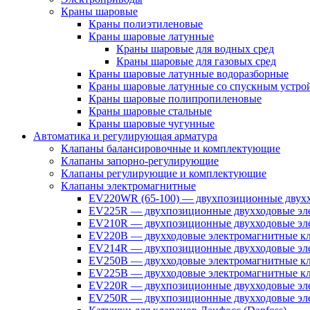
Краны шаровые
Краны полиэтиленовые
Краны шаровые латунные
Краны шаровые для водных сред
Краны шаровые для газовых сред
Краны шаровые латунные водоразборные
Краны шаровые латунные со спускным устро
Краны шаровые полипропиленовые
Краны шаровые стальные
Краны шаровые чугунные
Автоматика и регулирующая арматура
Клапаны балансировочные и комплектующие
Клапаны запорно-регулирующие
Клапаны регулирующие и комплектующие
Клапаны электромагнитные
EV220WR (65-100) — двухпозиционные двухх
EV225R — двухпозиционные двухходовые эле
EV210R — двухпозиционные двухходовые эле
EV220B — двухходовые электромагнитные кл
EV214R — двухпозиционные двухходовые эле
EV250B — двухходовые электромагнитные кл
EV225B — двухходовые электромагнитные кла
EV220R — двухпозиционные двухходовые эл
EV250R — двухпозиционные двухходовые эл