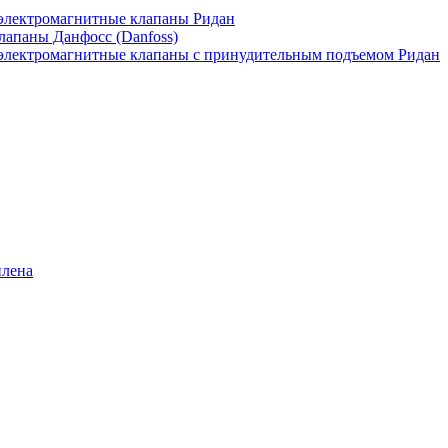
лектромагнитные клапаны Ридан
апаны Данфосс (Danfoss)
лектромагнитные клапаны с принудительным подъемом Ридан
илена