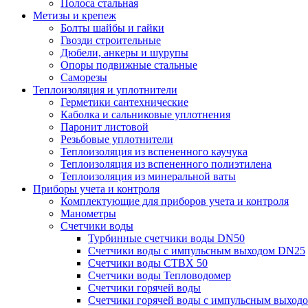
Полоса стальная
Метизы и крепеж
Болты шайбы и гайки
Гвозди строительные
Дюбели, анкеры и шурупы
Опоры подвижные стальные
Саморезы
Теплоизоляция и уплотнители
Герметики сантехнические
Каболка и сальниковые уплотнения
Паронит листовой
Резьбовые уплотнители
Теплоизоляция из вспененного каучука
Теплоизоляция из вспененного полиэтилена
Теплоизоляция из минеральной ваты
Приборы учета и контроля
Комплектующие для приборов учета и контроля
Манометры
Счетчики воды
Турбинные счетчики воды DN50
Счетчики воды с импульсным выходом DN25
Счетчики воды СТВХ 50
Счетчики воды Тепловодомер
Счетчики горячей воды
Счетчики горячей воды с импульсным выход