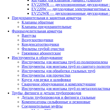
Катушки для клапанов Данфосс (Danfoss)
EV220WR — двухпозиционные двухходовые э
EV220W — двухходовые электромагнитные кл
EV252WR — двухпозиционные двухходовые э
Предохранительная и защитная арматура
Клапаны обратные
Клапаны предохранительные
Фазоразделительная арматура
Вантузы
Воздухоотводчики
Конденсатоотводчики
Фильтры грубой очистки
Грязевики абонентские
Инструменты и оборудование
Инструменты для монтажа труб из полипропилена
Инструменты для монтажа труб из сшитого полиэт
Инструменты для обработки стальных труб
Инструменты для прочистки
Круги для резки и шлифовки
Сварочное оборудование и комплектующие
Инструменты для монтажа труб из металлопластика
Трубы, фитинги и детали трубопроводов
Детали трубопроводов и фитинги стальные
Компенсаторы сильфонные и резиновые
Соединительные муфты