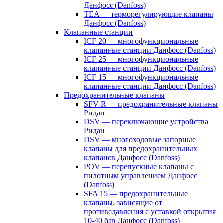
Данфосс (Danfoss)
TEA — терморегулирующие клапаны
Данфосс (Danfoss)
Клапанные станции
ICF 20 — многофункциональные
клапанные станции Данфосс (Danfoss)
ICF 25 — многофункциональные
клапанные станции Данфосс (Danfoss)
ICF 15 — многофункциональные
клапанные станции Данфосс (Danfoss)
Предохранительные клапаны
SFV-R — предохранительные клапаны
Ридан
DSV — переключающие устройства
Ридан
DSV — многоходовые запорные
клапаны для предохранительных
клапанов Данфосс (Danfoss)
POV — перепускные клапаны с
пилотным управлением Данфосс
(Danfoss)
SFA 15 — предохранительные
клапаны, зависящие от
противодавления с уставкой открытия
10-40 бар Данфосс (Danfoss)