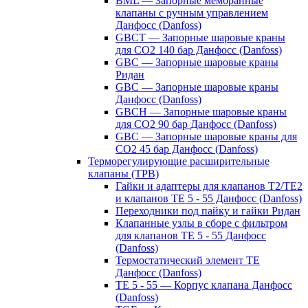
BML — Запорные мембранные
клапаны с ручным управлением
Данфосс (Danfoss)
GBCT — Запорные шаровые краны
для CO2 140 бар Данфосс (Danfoss)
GBC — Запорные шаровые краны
Ридан
GBC — Запорные шаровые краны
Данфосс (Danfoss)
GBCH — Запорные шаровые краны
для CO2 90 бар Данфосс (Danfoss)
GBC — Запорные шаровые краны для
CO2 45 бар Данфосс (Danfoss)
Терморегулирующие расширительные
клапаны (ТРВ)
Гайки и адаптеры для клапанов T2/TE2
и клапанов TE 5 - 55 Данфосс (Danfoss)
Переходники под пайку и гайки Ридан
Клапанные узлы в сборе с фильтром
для клапанов TE 5 - 55 Данфосс
(Danfoss)
Термостатический элемент TE
Данфосс (Danfoss)
TE 5 - 55 — Корпус клапана Данфосс
(Danfoss)