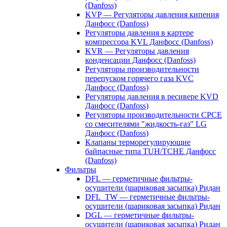
(Danfoss)
KVP — Регуляторы давления кипения
Данфосс (Danfoss)
Регуляторы давления в картере
компрессора KVL Данфосс (Danfoss)
KVR — Регуляторы давления
конденсации Данфосс (Danfoss)
Регуляторы производительности
перепуском горячего газа KVC
Данфосс (Danfoss)
Регуляторы давления в ресивере KVD
Данфосс (Danfoss)
Регуляторы производительности CPCE
со смесителями "жидкость-газ" LG
Данфосс (Danfoss)
Клапаны терморегулирующие
байпасные типа TUH/TCHE Данфосс
(Danfoss)
Фильтры
DFL — герметичные фильтры-
осушители (шариковая засыпка) Ридан
DFL_TW — герметичные фильтры-
осушители (шариковая засыпка) Ридан
DGL — герметичные фильтры-
осушители (шариковая засыпка) Ридан