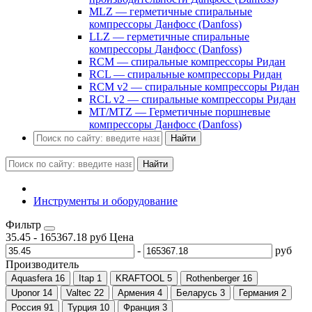
MLZ — герметичные спиральные
компрессоры Данфосс (Danfoss)
LLZ — герметичные спиральные
компрессоры Данфосс (Danfoss)
RCM — спиральные компрессоры Ридан
RCL — спиральные компрессоры Ридан
RCM v2 — спиральные компрессоры Ридан
RCL v2 — спиральные компрессоры Ридан
MT/MTZ — Герметичные поршневые
компрессоры Данфосс (Danfoss)
Найти
Найти
Инструменты и оборудование
Фильтр
35.45
-
165367.18
руб
Цена
-
руб
Производитель
Aquasfera
16
Itap
1
KRAFTOOL
5
Rothenberger
16
Uponor
14
Valtec
22
Армения
4
Беларусь
3
Германия
2
Россия
91
Турция
10
Франция
3