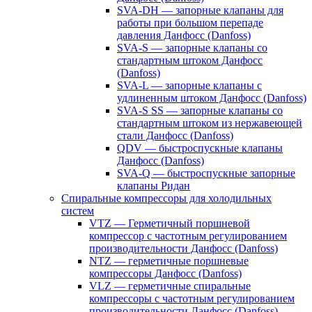
SVA-DH — запорные клапаны для
работы при большом перепаде
давления Данфосс (Danfoss)
SVA-S — запорные клапаны со
стандартным штоком Данфосс
(Danfoss)
SVA-L — запорные клапаны с
удлиненным штоком Данфосс (Danfoss)
SVA-S SS — запорные клапаны со
стандартным штоком из нержавеющей
стали Данфосс (Danfoss)
QDV — быстроспускные клапаны
Данфосс (Danfoss)
SVA-Q — быстроспускные запорные
клапаны Ридан
Спиральные компрессоры для холодильных
систем
VTZ — Герметичный поршневой
компрессор с частотным регулированием
производительности Данфосс (Danfoss)
NTZ — герметичные поршневые
компрессоры Данфосс (Danfoss)
VLZ — герметичные спиральные
компрессоры с частотным регулированием
производительности Данфосс (Danfoss)