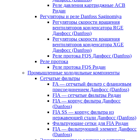
Реле давления картриджные ACB
Ридан
Регуляторы и реле Danfoss Saginomiya
Регуляторы скорости вращения
вентиляторов конденсатора RGE
Данфосс (Danfoss)
Регуляторы скорости вращения
вентиляторов конденсатора XGE
Данфосс (Danfoss)
Реле протока FQS Данфосс (Danfoss)
Реле протока
Реле протока FQS Ридан
Промышленные холодильные компоненты
Сетчатые фильтры
FA — сетчатый фильтр с фланцевым
присоединением Данфосс (Danfoss)
FIA — сетчатые фильтры Ридан
FIA — корпус фильтра Данфосс
(Danfoss)
FIA SS — корпус фильтра из
нержавеющей стали Данфосс (Danfoss)
Фильтрующие сетки для FIA Ридан
FIA — фильтрующий элемент Данфосс
(Danfoss)