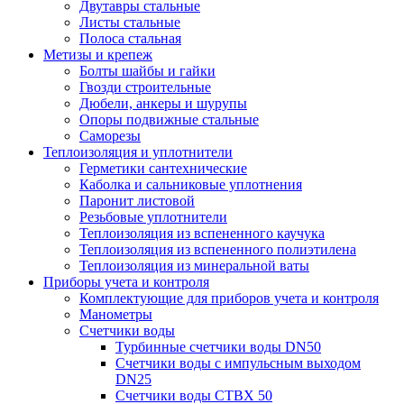
Двутавры стальные
Листы стальные
Полоса стальная
Метизы и крепеж
Болты шайбы и гайки
Гвозди строительные
Дюбели, анкеры и шурупы
Опоры подвижные стальные
Саморезы
Теплоизоляция и уплотнители
Герметики сантехнические
Каболка и сальниковые уплотнения
Паронит листовой
Резьбовые уплотнители
Теплоизоляция из вспененного каучука
Теплоизоляция из вспененного полиэтилена
Теплоизоляция из минеральной ваты
Приборы учета и контроля
Комплектующие для приборов учета и контроля
Манометры
Счетчики воды
Турбинные счетчики воды DN50
Счетчики воды с импульсным выходом
DN25
Счетчики воды СТВХ 50