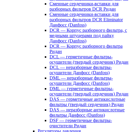
Сменные сердечники-вставки для
разборных фильтров DCR Ридан
Сменные сердечники-вставки для
разборных фильтров DCR Eliminator
Данфосс (Danfoss)
DCR — Корпус разборного фильтра, с
медными штуцерами под пайку
Данфосс (Danfoss)
DCR — Корпус разборного фильтра
Ридан
DCL — герметичные фильтры-
осушители (твердый сердечник) Ридан
DCL — неразборные фильтры-
осушители Данфосс (Danfoss)
DML — неразборные фильтры-
осушители Данфосс (Danfoss)
DML — герметичные фильтры-
осушители (твердый сердечник) Ридан
DAS — герметичные антикислотные
фильтры (твердый сердечник) Ридан
DAS — неразборные антикислотные
фильтры Данфосс (Danfoss)
DSF — герметичные фильтры-
очистители Ридан
Регуляторы давления