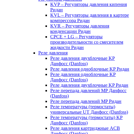
KVP – Регуляторы давления кипения
Ридан
KVL – Регуляторы давления в картере
компрессора Ридан
KVR – Регуляторы давления
конденсации Ридан
CPCE + LG – Регуляторы
производительности со смесителем
жидкости Ридан
Реле давления
Реле давления двухблочные KP
Данфосс (Danfoss)
Реле давления одноблочные KP Ридан
Реле давления одноблочные KP
Данфосс (Danfoss)
Реле давления двухблочные KP Ридан
Реле перепада давлений MP Данфосс
(Danfoss)
Реле перепада давлений MP Ридан
Реле температуры (термостаты)
универсальные UT Данфосс (Danfoss)
Реле температуры (термостаты) KP
Данфосс (Danfoss)
Реле давления картриджные ACB
Данфосс (Danfoss)