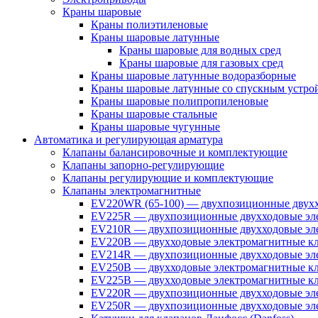
Краны шаровые
Краны полиэтиленовые
Краны шаровые латунные
Краны шаровые для водных сред
Краны шаровые для газовых сред
Краны шаровые латунные водоразборные
Краны шаровые латунные со спускным устро
Краны шаровые полипропиленовые
Краны шаровые стальные
Краны шаровые чугунные
Автоматика и регулирующая арматура
Клапаны балансировочные и комплектующие
Клапаны запорно-регулирующие
Клапаны регулирующие и комплектующие
Клапаны электромагнитные
EV220WR (65-100) — двухпозиционные двухх
EV225R — двухпозиционные двухходовые эле
EV210R — двухпозиционные двухходовые эле
EV220B — двухходовые электромагнитные кл
EV214R — двухпозиционные двухходовые эле
EV250B — двухходовые электромагнитные кл
EV225B — двухходовые электромагнитные кла
EV220R — двухпозиционные двухходовые эл
EV250R — двухпозиционные двухходовые эл