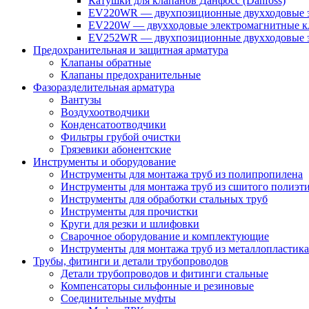
Катушки для клапанов Данфосс (Danfoss)
EV220WR — двухпозиционные двухходовые э
EV220W — двухходовые электромагнитные кл
EV252WR — двухпозиционные двухходовые э
Предохранительная и защитная арматура
Клапаны обратные
Клапаны предохранительные
Фазоразделительная арматура
Вантузы
Воздухоотводчики
Конденсатоотводчики
Фильтры грубой очистки
Грязевики абонентские
Инструменты и оборудование
Инструменты для монтажа труб из полипропилена
Инструменты для монтажа труб из сшитого полиэт
Инструменты для обработки стальных труб
Инструменты для прочистки
Круги для резки и шлифовки
Сварочное оборудование и комплектующие
Инструменты для монтажа труб из металлопластика
Трубы, фитинги и детали трубопроводов
Детали трубопроводов и фитинги стальные
Компенсаторы сильфонные и резиновые
Соединительные муфты