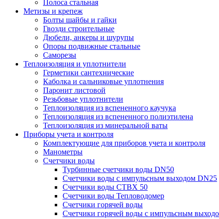
Полоса стальная
Метизы и крепеж
Болты шайбы и гайки
Гвозди строительные
Дюбели, анкеры и шурупы
Опоры подвижные стальные
Саморезы
Теплоизоляция и уплотнители
Герметики сантехнические
Каболка и сальниковые уплотнения
Паронит листовой
Резьбовые уплотнители
Теплоизоляция из вспененного каучука
Теплоизоляция из вспененного полиэтилена
Теплоизоляция из минеральной ваты
Приборы учета и контроля
Комплектующие для приборов учета и контроля
Манометры
Счетчики воды
Турбинные счетчики воды DN50
Счетчики воды с импульсным выходом DN25
Счетчики воды СТВХ 50
Счетчики воды Тепловодомер
Счетчики горячей воды
Счетчики горячей воды с импульсным выход