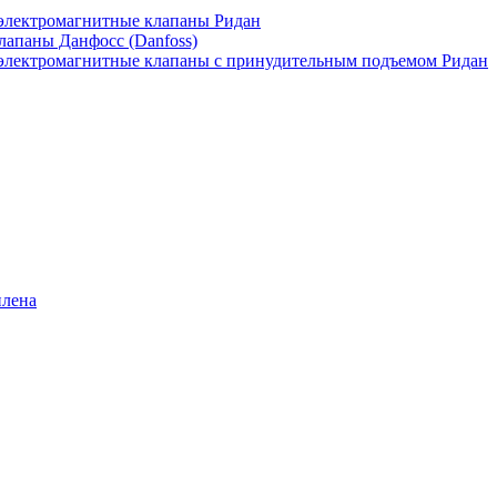
лектромагнитные клапаны Ридан
апаны Данфосс (Danfoss)
лектромагнитные клапаны с принудительным подъемом Ридан
илена