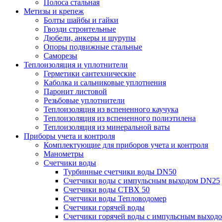
Полоса стальная
Метизы и крепеж
Болты шайбы и гайки
Гвозди строительные
Дюбели, анкеры и шурупы
Опоры подвижные стальные
Саморезы
Теплоизоляция и уплотнители
Герметики сантехнические
Каболка и сальниковые уплотнения
Паронит листовой
Резьбовые уплотнители
Теплоизоляция из вспененного каучука
Теплоизоляция из вспененного полиэтилена
Теплоизоляция из минеральной ваты
Приборы учета и контроля
Комплектующие для приборов учета и контроля
Манометры
Счетчики воды
Турбинные счетчики воды DN50
Счетчики воды с импульсным выходом DN25
Счетчики воды СТВХ 50
Счетчики воды Тепловодомер
Счетчики горячей воды
Счетчики горячей воды с импульсным выход