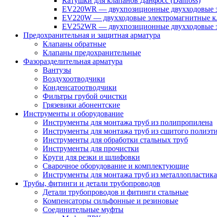
Катушки для клапанов Данфосс (Danfoss)
EV220WR — двухпозиционные двухходовые э
EV220W — двухходовые электромагнитные кл
EV252WR — двухпозиционные двухходовые э
Предохранительная и защитная арматура
Клапаны обратные
Клапаны предохранительные
Фазоразделительная арматура
Вантузы
Воздухоотводчики
Конденсатоотводчики
Фильтры грубой очистки
Грязевики абонентские
Инструменты и оборудование
Инструменты для монтажа труб из полипропилена
Инструменты для монтажа труб из сшитого полиэт
Инструменты для обработки стальных труб
Инструменты для прочистки
Круги для резки и шлифовки
Сварочное оборудование и комплектующие
Инструменты для монтажа труб из металлопластика
Трубы, фитинги и детали трубопроводов
Детали трубопроводов и фитинги стальные
Компенсаторы сильфонные и резиновые
Соединительные муфты