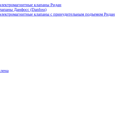
лектромагнитные клапаны Ридан
апаны Данфосс (Danfoss)
лектромагнитные клапаны с принудительным подъемом Ридан
илена