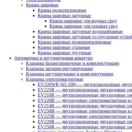
Краны шаровые
Краны полиэтиленовые
Краны шаровые латунные
Краны шаровые для водных сред
Краны шаровые для газовых сред
Краны шаровые латунные водоразборные
Краны шаровые латунные со спускным устро
Краны шаровые полипропиленовые
Краны шаровые стальные
Краны шаровые чугунные
Автоматика и регулирующая арматура
Клапаны балансировочные и комплектующие
Клапаны запорно-регулирующие
Клапаны регулирующие и комплектующие
Клапаны электромагнитные
EV220WR (65-100) — двухпозиционные двухх
EV225R — двухпозиционные двухходовые эле
EV210R — двухпозиционные двухходовые эле
EV220B — двухходовые электромагнитные кл
EV214R — двухпозиционные двухходовые эле
EV250B — двухходовые электромагнитные кл
EV225B — двухходовые электромагнитные кла
EV220R — двухпозиционные двухходовые эл
EV250R — двухпозиционные двухходовые эл