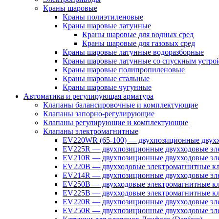
Краны шаровые
Краны полиэтиленовые
Краны шаровые латунные
Краны шаровые для водных сред
Краны шаровые для газовых сред
Краны шаровые латунные водоразборные
Краны шаровые латунные со спускным устро
Краны шаровые полипропиленовые
Краны шаровые стальные
Краны шаровые чугунные
Автоматика и регулирующая арматура
Клапаны балансировочные и комплектующие
Клапаны запорно-регулирующие
Клапаны регулирующие и комплектующие
Клапаны электромагнитные
EV220WR (65-100) — двухпозиционные двухх
EV225R — двухпозиционные двухходовые эле
EV210R — двухпозиционные двухходовые эле
EV220B — двухходовые электромагнитные кл
EV214R — двухпозиционные двухходовые эле
EV250B — двухходовые электромагнитные кл
EV225B — двухходовые электромагнитные кла
EV220R — двухпозиционные двухходовые эл
EV250R — двухпозиционные двухходовые эл