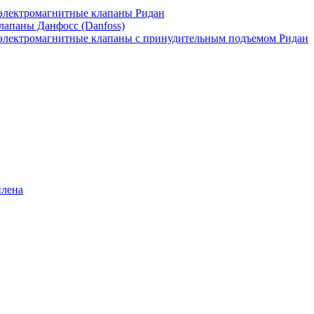
лектромагнитные клапаны Ридан
апаны Данфосс (Danfoss)
лектромагнитные клапаны с принудительным подъемом Ридан
илена