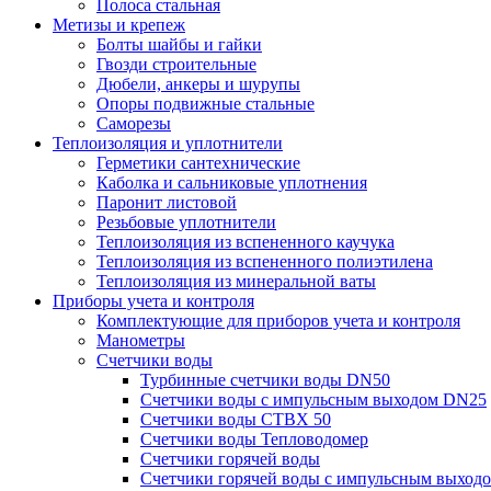
Полоса стальная
Метизы и крепеж
Болты шайбы и гайки
Гвозди строительные
Дюбели, анкеры и шурупы
Опоры подвижные стальные
Саморезы
Теплоизоляция и уплотнители
Герметики сантехнические
Каболка и сальниковые уплотнения
Паронит листовой
Резьбовые уплотнители
Теплоизоляция из вспененного каучука
Теплоизоляция из вспененного полиэтилена
Теплоизоляция из минеральной ваты
Приборы учета и контроля
Комплектующие для приборов учета и контроля
Манометры
Счетчики воды
Турбинные счетчики воды DN50
Счетчики воды с импульсным выходом DN25
Счетчики воды СТВХ 50
Счетчики воды Тепловодомер
Счетчики горячей воды
Счетчики горячей воды с импульсным выход