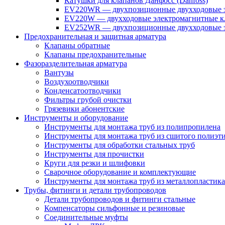
Катушки для клапанов Данфосс (Danfoss)
EV220WR — двухпозиционные двухходовые э
EV220W — двухходовые электромагнитные кл
EV252WR — двухпозиционные двухходовые э
Предохранительная и защитная арматура
Клапаны обратные
Клапаны предохранительные
Фазоразделительная арматура
Вантузы
Воздухоотводчики
Конденсатоотводчики
Фильтры грубой очистки
Грязевики абонентские
Инструменты и оборудование
Инструменты для монтажа труб из полипропилена
Инструменты для монтажа труб из сшитого полиэт
Инструменты для обработки стальных труб
Инструменты для прочистки
Круги для резки и шлифовки
Сварочное оборудование и комплектующие
Инструменты для монтажа труб из металлопластика
Трубы, фитинги и детали трубопроводов
Детали трубопроводов и фитинги стальные
Компенсаторы сильфонные и резиновые
Соединительные муфты