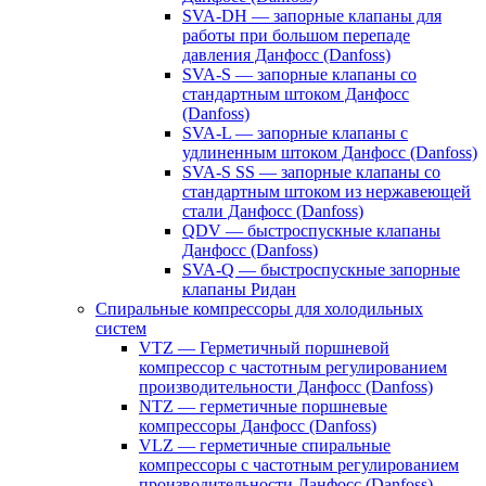
SVA-DH — запорные клапаны для
работы при большом перепаде
давления Данфосс (Danfoss)
SVA-S — запорные клапаны со
стандартным штоком Данфосс
(Danfoss)
SVA-L — запорные клапаны с
удлиненным штоком Данфосс (Danfoss)
SVA-S SS — запорные клапаны со
стандартным штоком из нержавеющей
стали Данфосс (Danfoss)
QDV — быстроспускные клапаны
Данфосс (Danfoss)
SVA-Q — быстроспускные запорные
клапаны Ридан
Спиральные компрессоры для холодильных
систем
VTZ — Герметичный поршневой
компрессор с частотным регулированием
производительности Данфосс (Danfoss)
NTZ — герметичные поршневые
компрессоры Данфосс (Danfoss)
VLZ — герметичные спиральные
компрессоры с частотным регулированием
производительности Данфосс (Danfoss)