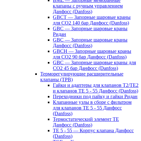
BML — Запорные мембранные
клапаны с ручным управлением
Данфосс (Danfoss)
GBCT — Запорные шаровые краны
для CO2 140 бар Данфосс (Danfoss)
GBC — Запорные шаровые краны
Ридан
GBC — Запорные шаровые краны
Данфосс (Danfoss)
GBCH — Запорные шаровые краны
для CO2 90 бар Данфосс (Danfoss)
GBC — Запорные шаровые краны для
CO2 45 бар Данфосс (Danfoss)
Терморегулирующие расширительные
клапаны (ТРВ)
Гайки и адаптеры для клапанов T2/TE2
и клапанов TE 5 - 55 Данфосс (Danfoss)
Переходники под пайку и гайки Ридан
Клапанные узлы в сборе с фильтром
для клапанов TE 5 - 55 Данфосс
(Danfoss)
Термостатический элемент TE
Данфосс (Danfoss)
TE 5 - 55 — Корпус клапана Данфосс
(Danfoss)