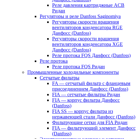
Реле давления картриджные ACB
Ридан
Регуляторы и реле Danfoss Saginomiya
Регуляторы скорости вращения
вентиляторов конденсатора RGE
Данфосс (Danfoss)
Регуляторы скорости вращения
вентиляторов конденсатора XGE
Данфосс (Danfoss)
Реле протока FQS Данфосс (Danfoss)
Реле протока
Реле протока FQS Ридан
Промышленные холодильные компоненты
Сетчатые фильтры
FA — сетчатый фильтр с фланцевым
присоединением Данфосс (Danfoss)
FIA — сетчатые фильтры Ридан
FIA — корпус фильтра Данфосс
(Danfoss)
FIA SS — корпус фильтра из
нержавеющей стали Данфосс (Danfoss)
Фильтрующие сетки для FIA Ридан
FIA — фильтрующий элемент Данфосс
(Danfoss)