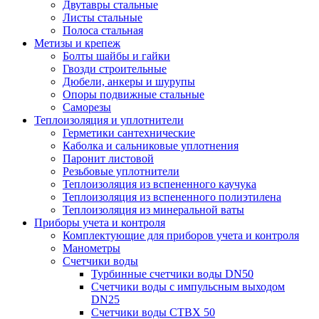
Двутавры стальные
Листы стальные
Полоса стальная
Метизы и крепеж
Болты шайбы и гайки
Гвозди строительные
Дюбели, анкеры и шурупы
Опоры подвижные стальные
Саморезы
Теплоизоляция и уплотнители
Герметики сантехнические
Каболка и сальниковые уплотнения
Паронит листовой
Резьбовые уплотнители
Теплоизоляция из вспененного каучука
Теплоизоляция из вспененного полиэтилена
Теплоизоляция из минеральной ваты
Приборы учета и контроля
Комплектующие для приборов учета и контроля
Манометры
Счетчики воды
Турбинные счетчики воды DN50
Счетчики воды с импульсным выходом
DN25
Счетчики воды СТВХ 50