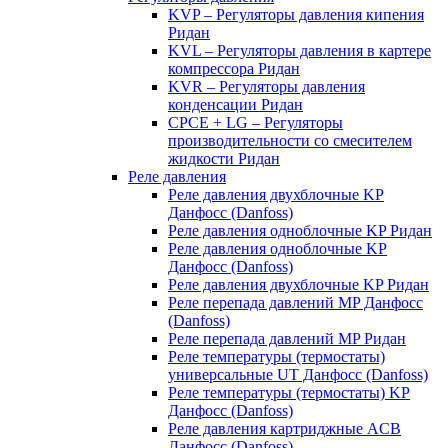
KVP – Регуляторы давления кипения
Ридан
KVL – Регуляторы давления в картере
компрессора Ридан
KVR – Регуляторы давления
конденсации Ридан
CPCE + LG – Регуляторы
производительности со смесителем
жидкости Ридан
Реле давления
Реле давления двухблочные KP
Данфосс (Danfoss)
Реле давления одноблочные KP Ридан
Реле давления одноблочные KP
Данфосс (Danfoss)
Реле давления двухблочные KP Ридан
Реле перепада давлений MP Данфосс
(Danfoss)
Реле перепада давлений MP Ридан
Реле температуры (термостаты)
универсальные UT Данфосс (Danfoss)
Реле температуры (термостаты) KP
Данфосс (Danfoss)
Реле давления картриджные ACB
Данфосс (Danfoss)