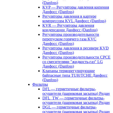
(Danfoss)
KVP — Регуляторы давления кипения
Данфосс (Danfoss)
Регуляторы давления в картере
компрессора KVL Данфосс (Danfoss)
KVR — Регуляторы давления
конденсации Данфосс (Danfoss)
Регуляторы производительности
перепуском горячего газа KVC
Данфосс (Danfoss)
Регуляторы давления в ресивере KVD
Данфосс (Danfoss)
Регуляторы производительности CPCE
со смесителями "жидкость-газ" LG
Данфосс (Danfoss)
Клапаны терморегулирующие
байпасные типа TUH/TCHE Данфосс
(Danfoss)
Фильтры
DFL — герметичные фильтры-
осушители (шариковая засыпка) Ридан
DFL_TW — герметичные фильтры-
осушители (шариковая засыпка) Ридан
DGL — герметичные фильтры-
осушители (шариковая засыпка) Ридан