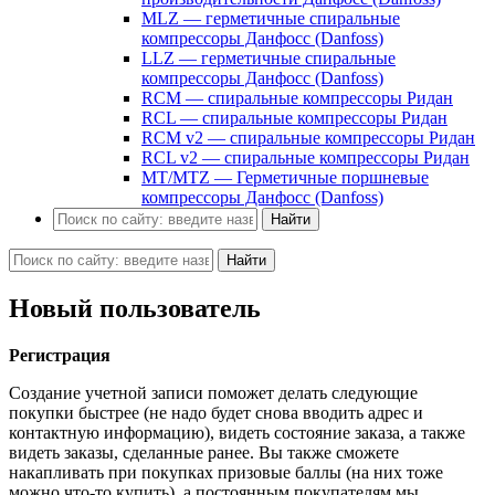
MLZ — герметичные спиральные
компрессоры Данфосс (Danfoss)
LLZ — герметичные спиральные
компрессоры Данфосс (Danfoss)
RCM — спиральные компрессоры Ридан
RCL — спиральные компрессоры Ридан
RCM v2 — спиральные компрессоры Ридан
RCL v2 — спиральные компрессоры Ридан
MT/MTZ — Герметичные поршневые
компрессоры Данфосс (Danfoss)
Найти
Найти
Новый пользователь
Регистрация
Создание учетной записи поможет делать следующие
покупки быстрее (не надо будет снова вводить адрес и
контактную информацию), видеть состояние заказа, а также
видеть заказы, сделанные ранее. Вы также сможете
накапливать при покупках призовые баллы (на них тоже
можно что-то купить), а постоянным покупателям мы