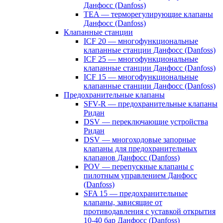
Данфосс (Danfoss)
TEA — терморегулирующие клапаны
Данфосс (Danfoss)
Клапанные станции
ICF 20 — многофункциональные
клапанные станции Данфосс (Danfoss)
ICF 25 — многофункциональные
клапанные станции Данфосс (Danfoss)
ICF 15 — многофункциональные
клапанные станции Данфосс (Danfoss)
Предохранительные клапаны
SFV-R — предохранительные клапаны
Ридан
DSV — переключающие устройства
Ридан
DSV — многоходовые запорные
клапаны для предохранительных
клапанов Данфосс (Danfoss)
POV — перепускные клапаны с
пилотным управлением Данфосс
(Danfoss)
SFA 15 — предохранительные
клапаны, зависящие от
противодавления с уставкой открытия
10-40 бар Данфосс (Danfoss)