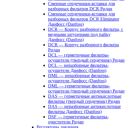
Сменные сердечники-вставки для
разборных фильтров DCR Ридан
Сменные сердечники-вставки для
разборных фильтров DCR Eliminator
Данфосс (Danfoss)
DCR — Корпус разборного фильтра, с
медными штуцерами под пайку
Данфосс (Danfoss)
DCR — Корпус разборного фильтра
Ридан
DCL — герметичные фильтры-
осушители (твердый сердечник) Ридан
DCL — неразборные фильтры-
осушители Данфосс (Danfoss)
DML — неразборные фильтры-
осушители Данфосс (Danfoss)
DML — герметичные фильтры-
осушители (твердый сердечник) Ридан
DAS — герметичные антикислотные
фильтры (твердый сердечник) Ридан
DAS — неразборные антикислотные
фильтры Данфосс (Danfoss)
DSF — герметичные фильтры-
очистители Ридан
Регуляторы давления