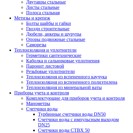
Двутавры стальные
Листы стальные
Полоса стальная
Метизы и крепеж
Болты шайбы и гайки
Гвозди строительные
Дюбели, анкеры и шурупы
Опоры подвижные стальные
Саморезы
Теплоизоляция и уплотнители
Герметики сантехнические
Каболка и сальниковые уплотнения
Паронит листовой
Резьбовые уплотнители
Теплоизоляция из вспененного каучука
Теплоизоляция из вспененного полиэтилена
Теплоизоляция из минеральной ваты
Приборы учета и контроля
Комплектующие для приборов учета и контроля
Манометры
Счетчики воды
Турбинные счетчики воды DN50
Счетчики воды с импульсным выходом
DN25
Счетчики воды СТВХ 50