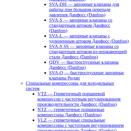
SVA-DH — запорные клапаны для
работы при большом перепаде
давления Данфосс (Danfoss)
SVA-S — запорные клапаны со
стандартным штоком Данфосс
(Danfoss)
SVA-L — запорные клапаны с
удлиненным штоком Данфосс (Danfoss)
SVA-S SS — запорные клапаны со
стандартным штоком из нержавеющей
стали Данфосс (Danfoss)
QDV — быстроспускные клапаны
Данфосс (Danfoss)
SVA-Q — быстроспускные запорные
клапаны Ридан
Спиральные компрессоры для холодильных
систем
VTZ — Герметичный поршневой
компрессор с частотным регулированием
производительности Данфосс (Danfoss)
NTZ — герметичные поршневые
компрессоры Данфосс (Danfoss)
VLZ — герметичные спиральные
компрессоры с частотным регулированием
производительности Данфосс (Danfoss)