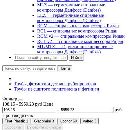
MLZ — герметичные спиральные
компрессоры Данфосс (Danfoss)
LLZ — герметичные спиральные
компрессоры Данфосс (Danfoss)
RCM — спиральные компрессоры Ридан
RCL — спиральные компрессоры Ридан
RCM v2 — спиральные компрессоры Ридан
RCL v2 — спиральные компрессоры Ридан
MT/MTZ — Герметичные поршневые
компрессоры Данфосс (Danfoss)
Найти
Найти
Трубы, фитинги и детали трубопроводов
Трубы из сшитого полиэтилена и фитинги
Фильтр
108.15
-
5959.23
руб
Цена
-
руб
Производитель
Firat Plastik
1
Giacomini
3
Uponor
60
Valtec
3
Сбросить
Выберите фильтры