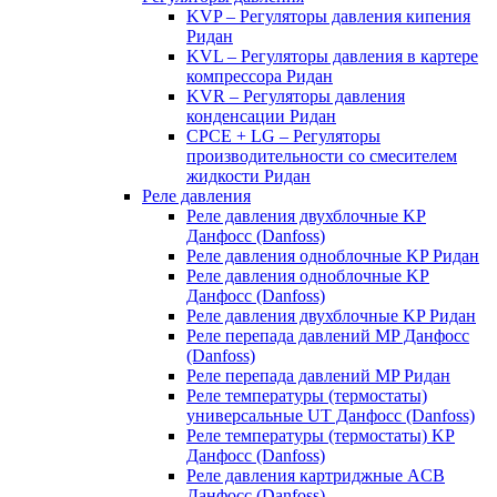
KVP – Регуляторы давления кипения
Ридан
KVL – Регуляторы давления в картере
компрессора Ридан
KVR – Регуляторы давления
конденсации Ридан
CPCE + LG – Регуляторы
производительности со смесителем
жидкости Ридан
Реле давления
Реле давления двухблочные KP
Данфосс (Danfoss)
Реле давления одноблочные KP Ридан
Реле давления одноблочные KP
Данфосс (Danfoss)
Реле давления двухблочные KP Ридан
Реле перепада давлений MP Данфосс
(Danfoss)
Реле перепада давлений MP Ридан
Реле температуры (термостаты)
универсальные UT Данфосс (Danfoss)
Реле температуры (термостаты) KP
Данфосс (Danfoss)
Реле давления картриджные ACB
Данфосс (Danfoss)