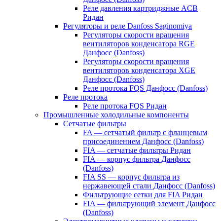
Реле давления картриджные ACB
Ридан
Регуляторы и реле Danfoss Saginomiya
Регуляторы скорости вращения
вентиляторов конденсатора RGE
Данфосс (Danfoss)
Регуляторы скорости вращения
вентиляторов конденсатора XGE
Данфосс (Danfoss)
Реле протока FQS Данфосс (Danfoss)
Реле протока
Реле протока FQS Ридан
Промышленные холодильные компоненты
Сетчатые фильтры
FA — сетчатый фильтр с фланцевым
присоединением Данфосс (Danfoss)
FIA — сетчатые фильтры Ридан
FIA — корпус фильтра Данфосс
(Danfoss)
FIA SS — корпус фильтра из
нержавеющей стали Данфосс (Danfoss)
Фильтрующие сетки для FIA Ридан
FIA — фильтрующий элемент Данфосс
(Danfoss)