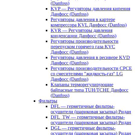
(Danfoss)
KVP — Регуляторы давления кипения
Данфосс (Danfoss)
Регуляторы давления в картере
компрессора KVL Данфосс (Danfoss)
KVR — Регуляторы давления
конденсации Данфосс (Danfoss)
Регуляторы производительности
перепуском горячего газа KVC
Данфосс (Danfoss)
Регуляторы давления в ресивере KVD
Данфосс (Danfoss)
Регуляторы производительности CPCE
со смесителями "жидкость-газ" LG
Данфосс (Danfoss)
Клапаны терморегулирующие
байпасные типа TUH/TCHE Данфосс
(Danfoss)
Фильтры
DFL — герметичные фильтры-
осушители (шариковая засыпка) Ридан
DFL_TW — герметичные фильтры-
осушители (шариковая засыпка) Ридан
DGL — герметичные фильтры-
осушители (шариковая засыпка) Ридан