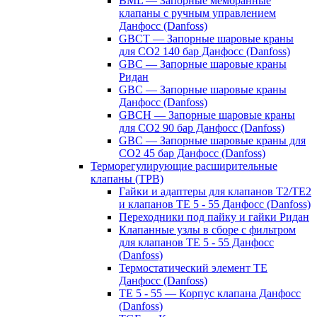
BML — Запорные мембранные
клапаны с ручным управлением
Данфосс (Danfoss)
GBCT — Запорные шаровые краны
для CO2 140 бар Данфосс (Danfoss)
GBC — Запорные шаровые краны
Ридан
GBC — Запорные шаровые краны
Данфосс (Danfoss)
GBCH — Запорные шаровые краны
для CO2 90 бар Данфосс (Danfoss)
GBC — Запорные шаровые краны для
CO2 45 бар Данфосс (Danfoss)
Терморегулирующие расширительные
клапаны (ТРВ)
Гайки и адаптеры для клапанов T2/TE2
и клапанов TE 5 - 55 Данфосс (Danfoss)
Переходники под пайку и гайки Ридан
Клапанные узлы в сборе с фильтром
для клапанов TE 5 - 55 Данфосс
(Danfoss)
Термостатический элемент TE
Данфосс (Danfoss)
TE 5 - 55 — Корпус клапана Данфосс
(Danfoss)