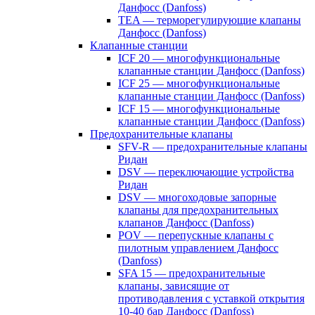
Данфосс (Danfoss)
TEA — терморегулирующие клапаны
Данфосс (Danfoss)
Клапанные станции
ICF 20 — многофункциональные
клапанные станции Данфосс (Danfoss)
ICF 25 — многофункциональные
клапанные станции Данфосс (Danfoss)
ICF 15 — многофункциональные
клапанные станции Данфосс (Danfoss)
Предохранительные клапаны
SFV-R — предохранительные клапаны
Ридан
DSV — переключающие устройства
Ридан
DSV — многоходовые запорные
клапаны для предохранительных
клапанов Данфосс (Danfoss)
POV — перепускные клапаны с
пилотным управлением Данфосс
(Danfoss)
SFA 15 — предохранительные
клапаны, зависящие от
противодавления с уставкой открытия
10-40 бар Данфосс (Danfoss)