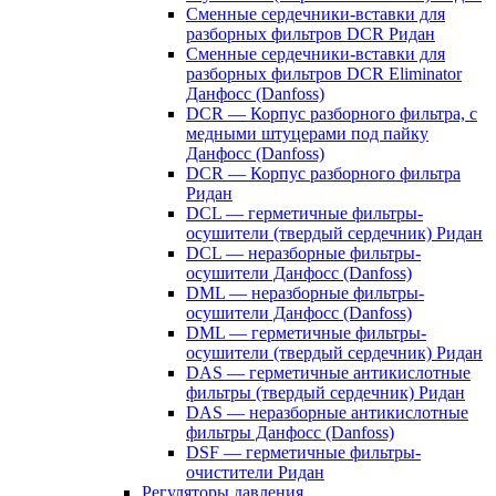
Сменные сердечники-вставки для
разборных фильтров DCR Ридан
Сменные сердечники-вставки для
разборных фильтров DCR Eliminator
Данфосс (Danfoss)
DCR — Корпус разборного фильтра, с
медными штуцерами под пайку
Данфосс (Danfoss)
DCR — Корпус разборного фильтра
Ридан
DCL — герметичные фильтры-
осушители (твердый сердечник) Ридан
DCL — неразборные фильтры-
осушители Данфосс (Danfoss)
DML — неразборные фильтры-
осушители Данфосс (Danfoss)
DML — герметичные фильтры-
осушители (твердый сердечник) Ридан
DAS — герметичные антикислотные
фильтры (твердый сердечник) Ридан
DAS — неразборные антикислотные
фильтры Данфосс (Danfoss)
DSF — герметичные фильтры-
очистители Ридан
Регуляторы давления