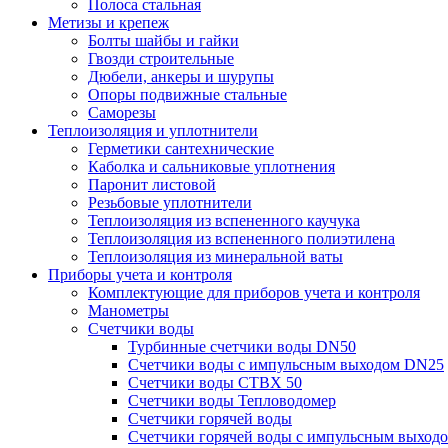
Полоса стальная
Метизы и крепеж
Болты шайбы и гайки
Гвозди строительные
Дюбели, анкеры и шурупы
Опоры подвижные стальные
Саморезы
Теплоизоляция и уплотнители
Герметики сантехнические
Каболка и сальниковые уплотнения
Паронит листовой
Резьбовые уплотнители
Теплоизоляция из вспененного каучука
Теплоизоляция из вспененного полиэтилена
Теплоизоляция из минеральной ваты
Приборы учета и контроля
Комплектующие для приборов учета и контроля
Манометры
Счетчики воды
Турбинные счетчики воды DN50
Счетчики воды с импульсным выходом DN25
Счетчики воды СТВХ 50
Счетчики воды Тепловодомер
Счетчики горячей воды
Счетчики горячей воды с импульсным выход