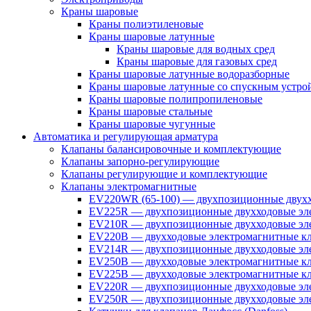
Краны шаровые
Краны полиэтиленовые
Краны шаровые латунные
Краны шаровые для водных сред
Краны шаровые для газовых сред
Краны шаровые латунные водоразборные
Краны шаровые латунные со спускным устро
Краны шаровые полипропиленовые
Краны шаровые стальные
Краны шаровые чугунные
Автоматика и регулирующая арматура
Клапаны балансировочные и комплектующие
Клапаны запорно-регулирующие
Клапаны регулирующие и комплектующие
Клапаны электромагнитные
EV220WR (65-100) — двухпозиционные двухх
EV225R — двухпозиционные двухходовые эле
EV210R — двухпозиционные двухходовые эле
EV220B — двухходовые электромагнитные кл
EV214R — двухпозиционные двухходовые эле
EV250B — двухходовые электромагнитные кл
EV225B — двухходовые электромагнитные кла
EV220R — двухпозиционные двухходовые эл
EV250R — двухпозиционные двухходовые эл