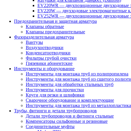
Катушки для клапанов Данфосс (Danfoss)
EV220WR — двухпозиционные двухходовые э
EV220W — двухходовые электромагнитные кл
EV252WR — двухпозиционные двухходовые э
Предохранительная и защитная арматура
Клапаны обратные
Клапаны предохранительные
Фазоразделительная арматура
Вантузы
Воздухоотводчики
Конденсатоотводчики
Фильтры грубой очистки
Грязевики абонентские
Инструменты и оборудование
Инструменты для монтажа труб из полипропилена
Инструменты для монтажа труб из сшитого полиэт
Инструменты для обработки стальных труб
Инструменты для прочистки
Круги для резки и шлифовки
Сварочное оборудование и комплектующие
Инструменты для монтажа труб из металлопластика
Трубы, фитинги и детали трубопроводов
Детали трубопроводов и фитинги стальные
Компенсаторы сильфонные и резиновые
Соединительные муфты