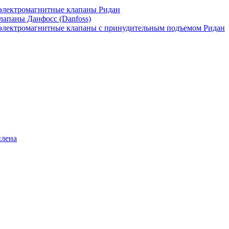
лектромагнитные клапаны Ридан
апаны Данфосс (Danfoss)
лектромагнитные клапаны с принудительным подъемом Ридан
илена