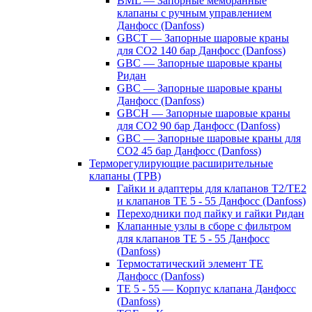
BML — Запорные мембранные
клапаны с ручным управлением
Данфосс (Danfoss)
GBCT — Запорные шаровые краны
для CO2 140 бар Данфосс (Danfoss)
GBC — Запорные шаровые краны
Ридан
GBC — Запорные шаровые краны
Данфосс (Danfoss)
GBCH — Запорные шаровые краны
для CO2 90 бар Данфосс (Danfoss)
GBC — Запорные шаровые краны для
CO2 45 бар Данфосс (Danfoss)
Терморегулирующие расширительные
клапаны (ТРВ)
Гайки и адаптеры для клапанов T2/TE2
и клапанов TE 5 - 55 Данфосс (Danfoss)
Переходники под пайку и гайки Ридан
Клапанные узлы в сборе с фильтром
для клапанов TE 5 - 55 Данфосс
(Danfoss)
Термостатический элемент TE
Данфосс (Danfoss)
TE 5 - 55 — Корпус клапана Данфосс
(Danfoss)