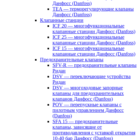
Данфосс (Danfoss)
TEA — терморегулирующие клапаны
Данфосс (Danfoss)
Клапанные станции
ICF 20 — многофункциональные
клапанные станции Данфосс (Danfoss)
ICF 25 — многофункциональные
клапанные станции Данфосс (Danfoss)
ICF 15 — многофункциональные
клапанные станции Данфосс (Danfoss)
Предохранительные клапаны
SFV-R — предохранительные клапаны
Ридан
DSV — переключающие устройства
Ридан
DSV — многоходовые запорные
клапаны для предохранительных
клапанов Данфосс (Danfoss)
POV — перепускные клапаны с
пилотным управлением Данфосс
(Danfoss)
SFA 15 — предохранительные
клапаны, зависящие от
противодавления с уставкой открытия
10-40 бар Данфосс (Danfoss)