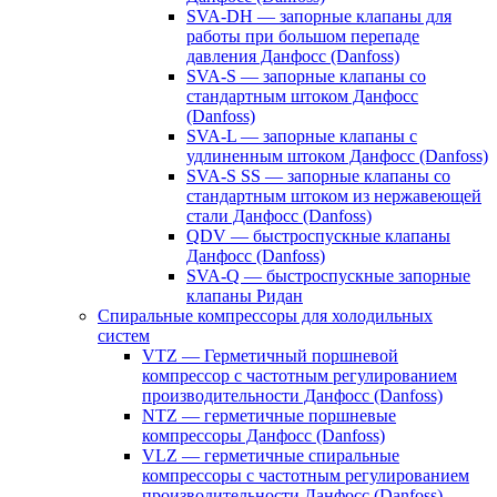
SVA-DH — запорные клапаны для
работы при большом перепаде
давления Данфосс (Danfoss)
SVA-S — запорные клапаны со
стандартным штоком Данфосс
(Danfoss)
SVA-L — запорные клапаны с
удлиненным штоком Данфосс (Danfoss)
SVA-S SS — запорные клапаны со
стандартным штоком из нержавеющей
стали Данфосс (Danfoss)
QDV — быстроспускные клапаны
Данфосс (Danfoss)
SVA-Q — быстроспускные запорные
клапаны Ридан
Спиральные компрессоры для холодильных
систем
VTZ — Герметичный поршневой
компрессор с частотным регулированием
производительности Данфосс (Danfoss)
NTZ — герметичные поршневые
компрессоры Данфосс (Danfoss)
VLZ — герметичные спиральные
компрессоры с частотным регулированием
производительности Данфосс (Danfoss)