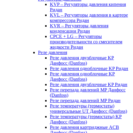
KVP – Регуляторы давления кипения
Ридан
KVL – Регуляторы давления в картере
компрессора Ридан
KVR – Регуляторы давления
конденсации Ридан
CPCE + LG – Регуляторы
производительности со смесителем
жидкости Ридан
Реле давления
Реле давления двухблочные KP
Данфосс (Danfoss)
Реле давления одноблочные KP Ридан
Реле давления одноблочные KP
Данфосс (Danfoss)
Реле давления двухблочные KP Ридан
Реле перепада давлений MP Данфосс
(Danfoss)
Реле перепада давлений MP Ридан
Реле температуры (термостаты)
универсальные UT Данфосс (Danfoss)
Реле температуры (термостаты) KP
Данфосс (Danfoss)
Реле давления картриджные ACB
Данфосс (Danfoss)