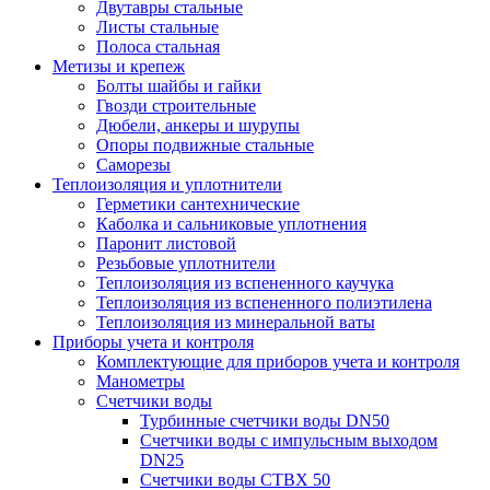
Двутавры стальные
Листы стальные
Полоса стальная
Метизы и крепеж
Болты шайбы и гайки
Гвозди строительные
Дюбели, анкеры и шурупы
Опоры подвижные стальные
Саморезы
Теплоизоляция и уплотнители
Герметики сантехнические
Каболка и сальниковые уплотнения
Паронит листовой
Резьбовые уплотнители
Теплоизоляция из вспененного каучука
Теплоизоляция из вспененного полиэтилена
Теплоизоляция из минеральной ваты
Приборы учета и контроля
Комплектующие для приборов учета и контроля
Манометры
Счетчики воды
Турбинные счетчики воды DN50
Счетчики воды с импульсным выходом
DN25
Счетчики воды СТВХ 50