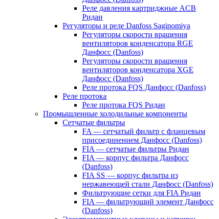
Реле давления картриджные ACB
Ридан
Регуляторы и реле Danfoss Saginomiya
Регуляторы скорости вращения
вентиляторов конденсатора RGE
Данфосс (Danfoss)
Регуляторы скорости вращения
вентиляторов конденсатора XGE
Данфосс (Danfoss)
Реле протока FQS Данфосс (Danfoss)
Реле протока
Реле протока FQS Ридан
Промышленные холодильные компоненты
Сетчатые фильтры
FA — сетчатый фильтр с фланцевым
присоединением Данфосс (Danfoss)
FIA — сетчатые фильтры Ридан
FIA — корпус фильтра Данфосс
(Danfoss)
FIA SS — корпус фильтра из
нержавеющей стали Данфосс (Danfoss)
Фильтрующие сетки для FIA Ридан
FIA — фильтрующий элемент Данфосс
(Danfoss)