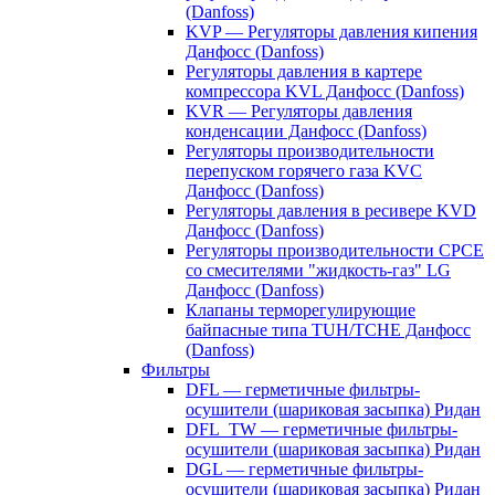
(Danfoss)
KVP — Регуляторы давления кипения
Данфосс (Danfoss)
Регуляторы давления в картере
компрессора KVL Данфосс (Danfoss)
KVR — Регуляторы давления
конденсации Данфосс (Danfoss)
Регуляторы производительности
перепуском горячего газа KVC
Данфосс (Danfoss)
Регуляторы давления в ресивере KVD
Данфосс (Danfoss)
Регуляторы производительности CPCE
со смесителями "жидкость-газ" LG
Данфосс (Danfoss)
Клапаны терморегулирующие
байпасные типа TUH/TCHE Данфосс
(Danfoss)
Фильтры
DFL — герметичные фильтры-
осушители (шариковая засыпка) Ридан
DFL_TW — герметичные фильтры-
осушители (шариковая засыпка) Ридан
DGL — герметичные фильтры-
осушители (шариковая засыпка) Ридан