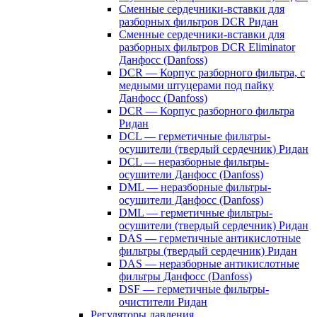
Сменные сердечники-вставки для
разборных фильтров DCR Ридан
Сменные сердечники-вставки для
разборных фильтров DCR Eliminator
Данфосс (Danfoss)
DCR — Корпус разборного фильтра, с
медными штуцерами под пайку
Данфосс (Danfoss)
DCR — Корпус разборного фильтра
Ридан
DCL — герметичные фильтры-
осушители (твердый сердечник) Ридан
DCL — неразборные фильтры-
осушители Данфосс (Danfoss)
DML — неразборные фильтры-
осушители Данфосс (Danfoss)
DML — герметичные фильтры-
осушители (твердый сердечник) Ридан
DAS — герметичные антикислотные
фильтры (твердый сердечник) Ридан
DAS — неразборные антикислотные
фильтры Данфосс (Danfoss)
DSF — герметичные фильтры-
очистители Ридан
Регуляторы давления