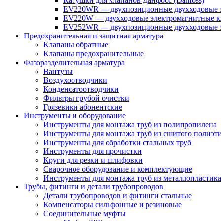
Катушки для клапанов Данфосс (Danfoss)
EV220WR — двухпозиционные двухходовые э
EV220W — двухходовые электромагнитные кл
EV252WR — двухпозиционные двухходовые э
Предохранительная и защитная арматура
Клапаны обратные
Клапаны предохранительные
Фазоразделительная арматура
Вантузы
Воздухоотводчики
Конденсатоотводчики
Фильтры грубой очистки
Грязевики абонентские
Инструменты и оборудование
Инструменты для монтажа труб из полипропилена
Инструменты для монтажа труб из сшитого полиэт
Инструменты для обработки стальных труб
Инструменты для прочистки
Круги для резки и шлифовки
Сварочное оборудование и комплектующие
Инструменты для монтажа труб из металлопластика
Трубы, фитинги и детали трубопроводов
Детали трубопроводов и фитинги стальные
Компенсаторы сильфонные и резиновые
Соединительные муфты