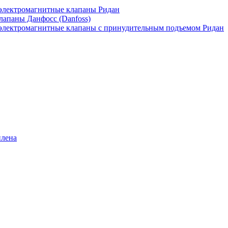
лектромагнитные клапаны Ридан
апаны Данфосс (Danfoss)
лектромагнитные клапаны с принудительным подъемом Ридан
илена