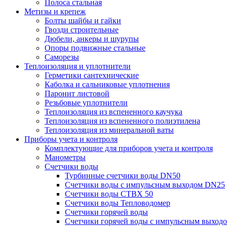
Полоса стальная
Метизы и крепеж
Болты шайбы и гайки
Гвозди строительные
Дюбели, анкеры и шурупы
Опоры подвижные стальные
Саморезы
Теплоизоляция и уплотнители
Герметики сантехнические
Каболка и сальниковые уплотнения
Паронит листовой
Резьбовые уплотнители
Теплоизоляция из вспененного каучука
Теплоизоляция из вспененного полиэтилена
Теплоизоляция из минеральной ваты
Приборы учета и контроля
Комплектующие для приборов учета и контроля
Манометры
Счетчики воды
Турбинные счетчики воды DN50
Счетчики воды с импульсным выходом DN25
Счетчики воды СТВХ 50
Счетчики воды Тепловодомер
Счетчики горячей воды
Счетчики горячей воды с импульсным выход