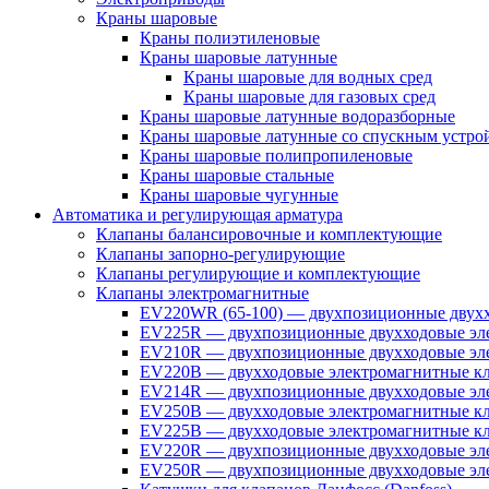
Краны шаровые
Краны полиэтиленовые
Краны шаровые латунные
Краны шаровые для водных сред
Краны шаровые для газовых сред
Краны шаровые латунные водоразборные
Краны шаровые латунные со спускным устро
Краны шаровые полипропиленовые
Краны шаровые стальные
Краны шаровые чугунные
Автоматика и регулирующая арматура
Клапаны балансировочные и комплектующие
Клапаны запорно-регулирующие
Клапаны регулирующие и комплектующие
Клапаны электромагнитные
EV220WR (65-100) — двухпозиционные двухх
EV225R — двухпозиционные двухходовые эле
EV210R — двухпозиционные двухходовые эле
EV220B — двухходовые электромагнитные кл
EV214R — двухпозиционные двухходовые эле
EV250B — двухходовые электромагнитные кл
EV225B — двухходовые электромагнитные кла
EV220R — двухпозиционные двухходовые эл
EV250R — двухпозиционные двухходовые эл