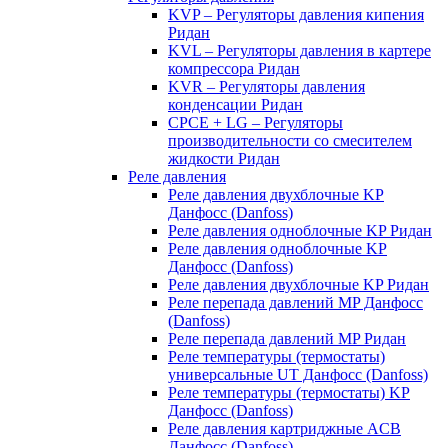
KVP – Регуляторы давления кипения
Ридан
KVL – Регуляторы давления в картере
компрессора Ридан
KVR – Регуляторы давления
конденсации Ридан
CPCE + LG – Регуляторы
производительности со смесителем
жидкости Ридан
Реле давления
Реле давления двухблочные KP
Данфосс (Danfoss)
Реле давления одноблочные KP Ридан
Реле давления одноблочные KP
Данфосс (Danfoss)
Реле давления двухблочные KP Ридан
Реле перепада давлений MP Данфосс
(Danfoss)
Реле перепада давлений MP Ридан
Реле температуры (термостаты)
универсальные UT Данфосс (Danfoss)
Реле температуры (термостаты) KP
Данфосс (Danfoss)
Реле давления картриджные ACB
Данфосс (Danfoss)