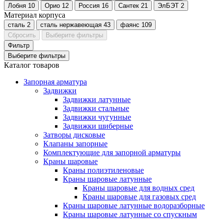
Лобня
10
Орио
12
Россия
16
Сантек
21
ЭлБЭТ
2
Материал корпуса
сталь
2
сталь нержавеющая
43
фаянс
109
Сбросить
Выберите фильтры
Фильтр
Выберите фильтры
Каталог товаров
Запорная арматура
Задвижки
Задвижки латунные
Задвижки стальные
Задвижки чугунные
Задвижки шиберные
Затворы дисковые
Клапаны запорные
Комплектующие для запорной арматуры
Краны шаровые
Краны полиэтиленовые
Краны шаровые латунные
Краны шаровые для водных сред
Краны шаровые для газовых сред
Краны шаровые латунные водоразборные
Краны шаровые латунные со спускным