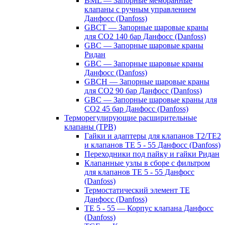
BML — Запорные мембранные
клапаны с ручным управлением
Данфосс (Danfoss)
GBCT — Запорные шаровые краны
для CO2 140 бар Данфосс (Danfoss)
GBC — Запорные шаровые краны
Ридан
GBC — Запорные шаровые краны
Данфосс (Danfoss)
GBCH — Запорные шаровые краны
для CO2 90 бар Данфосс (Danfoss)
GBC — Запорные шаровые краны для
CO2 45 бар Данфосс (Danfoss)
Терморегулирующие расширительные
клапаны (ТРВ)
Гайки и адаптеры для клапанов T2/TE2
и клапанов TE 5 - 55 Данфосс (Danfoss)
Переходники под пайку и гайки Ридан
Клапанные узлы в сборе с фильтром
для клапанов TE 5 - 55 Данфосс
(Danfoss)
Термостатический элемент TE
Данфосс (Danfoss)
TE 5 - 55 — Корпус клапана Данфосс
(Danfoss)