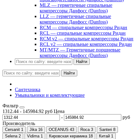
MLZ — герметичные спиральные
компрессоры Данфосс (Danfoss)
LLZ — герметичные спиральные
компрессоры Данфосс (Danfoss)
RCM — спиральные компрессоры Ридан
RCL — спиральные компрессоры Ридан
RCM v2 — спиральные компрессоры Ридан
RCL v2 — спиральные компрессоры Ридан
MT/MTZ — Герметичные поршневые
компрессоры Данфосс (Danfoss)
Найти
Найти
Сантехника
Умывальники и комплектующие
Фильтр
1312.44
-
145984.92
руб
Цена
-
руб
Производитель
Cersanit
1
Jika
16
OCEANUS
43
Roca
3
Santeri
8
Selena
2
Vidima
1
Кировская керамика
18
Китай
1