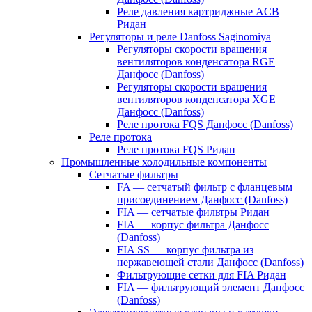
Реле давления картриджные ACB
Ридан
Регуляторы и реле Danfoss Saginomiya
Регуляторы скорости вращения
вентиляторов конденсатора RGE
Данфосс (Danfoss)
Регуляторы скорости вращения
вентиляторов конденсатора XGE
Данфосс (Danfoss)
Реле протока FQS Данфосс (Danfoss)
Реле протока
Реле протока FQS Ридан
Промышленные холодильные компоненты
Сетчатые фильтры
FA — сетчатый фильтр с фланцевым
присоединением Данфосс (Danfoss)
FIA — сетчатые фильтры Ридан
FIA — корпус фильтра Данфосс
(Danfoss)
FIA SS — корпус фильтра из
нержавеющей стали Данфосс (Danfoss)
Фильтрующие сетки для FIA Ридан
FIA — фильтрующий элемент Данфосс
(Danfoss)