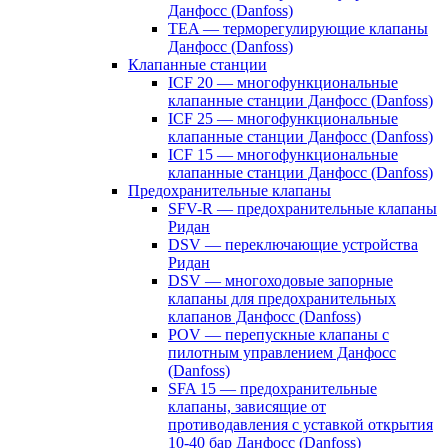
Данфосс (Danfoss)
TEA — терморегулирующие клапаны
Данфосс (Danfoss)
Клапанные станции
ICF 20 — многофункциональные
клапанные станции Данфосс (Danfoss)
ICF 25 — многофункциональные
клапанные станции Данфосс (Danfoss)
ICF 15 — многофункциональные
клапанные станции Данфосс (Danfoss)
Предохранительные клапаны
SFV-R — предохранительные клапаны
Ридан
DSV — переключающие устройства
Ридан
DSV — многоходовые запорные
клапаны для предохранительных
клапанов Данфосс (Danfoss)
POV — перепускные клапаны с
пилотным управлением Данфосс
(Danfoss)
SFA 15 — предохранительные
клапаны, зависящие от
противодавления с уставкой открытия
10-40 бар Данфосс (Danfoss)