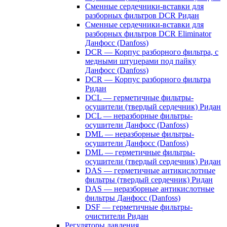
Сменные сердечники-вставки для
разборных фильтров DCR Ридан
Сменные сердечники-вставки для
разборных фильтров DCR Eliminator
Данфосс (Danfoss)
DCR — Корпус разборного фильтра, с
медными штуцерами под пайку
Данфосс (Danfoss)
DCR — Корпус разборного фильтра
Ридан
DCL — герметичные фильтры-
осушители (твердый сердечник) Ридан
DCL — неразборные фильтры-
осушители Данфосс (Danfoss)
DML — неразборные фильтры-
осушители Данфосс (Danfoss)
DML — герметичные фильтры-
осушители (твердый сердечник) Ридан
DAS — герметичные антикислотные
фильтры (твердый сердечник) Ридан
DAS — неразборные антикислотные
фильтры Данфосс (Danfoss)
DSF — герметичные фильтры-
очистители Ридан
Регуляторы давления