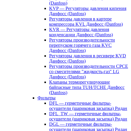
(Danfoss)
KVP — Регуляторы давления кипения
Данфосс (Danfoss)
Регуляторы давления в картере
компрессора KVL Данфосс (Danfoss)
KVR — Регуляторы давления
конденсации Данфосс (Danfoss)
Регуляторы производительности
перепуском горячего газа KVC
Данфосс (Danfoss)
Регуляторы давления в ресивере KVD
Данфосс (Danfoss)
Регуляторы производительности CPCE
со смесителями "жидкость-газ" LG
Данфосс (Danfoss)
Клапаны терморегулирующие
байпасные типа TUH/TCHE Данфосс
(Danfoss)
Фильтры
DFL — герметичные фильтры-
осушители (шариковая засыпка) Ридан
DFL_TW — герметичные фильтры-
осушители (шариковая засыпка) Ридан
DGL — герметичные фильтры-
осушители (шариковая засыпка) Ридан