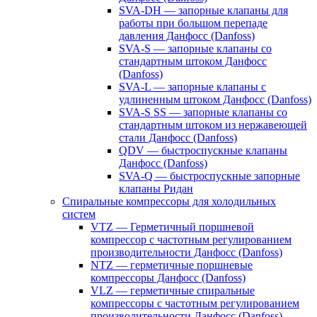
SVA-DH — запорные клапаны для
работы при большом перепаде
давления Данфосс (Danfoss)
SVA-S — запорные клапаны со
стандартным штоком Данфосс
(Danfoss)
SVA-L — запорные клапаны с
удлиненным штоком Данфосс (Danfoss)
SVA-S SS — запорные клапаны со
стандартным штоком из нержавеющей
стали Данфосс (Danfoss)
QDV — быстроспускные клапаны
Данфосс (Danfoss)
SVA-Q — быстроспускные запорные
клапаны Ридан
Спиральные компрессоры для холодильных
систем
VTZ — Герметичный поршневой
компрессор с частотным регулированием
производительности Данфосс (Danfoss)
NTZ — герметичные поршневые
компрессоры Данфосс (Danfoss)
VLZ — герметичные спиральные
компрессоры с частотным регулированием
производительности Данфосс (Danfoss)