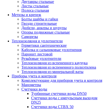
Двутавры стальные
Листы стальные
Полоса стальная
Метизы и крепеж
Болты шайбы и гайки
Гвозди строительные
Дюбели, анкеры и шурупы
Опоры подвижные стальные
Саморезы
Теплоизоляция и уплотнители
Герметики сантехнические
Каболка и сальниковые уплотнения
Паронит листовой
Резьбовые уплотнители
Теплоизоляция из вспененного каучука
Теплоизоляция из вспененного полиэтилена
Теплоизоляция из минеральной ваты
Приборы учета и контроля
Комплектующие для приборов учета и контроля
Манометры
Счетчики воды
Турбинные счетчики воды DN50
Счетчики воды с импульсным выходом
DN25
Счетчики воды СТВХ 50