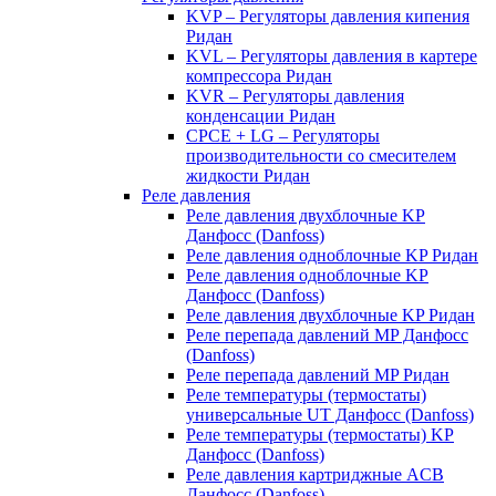
KVP – Регуляторы давления кипения
Ридан
KVL – Регуляторы давления в картере
компрессора Ридан
KVR – Регуляторы давления
конденсации Ридан
CPCE + LG – Регуляторы
производительности со смесителем
жидкости Ридан
Реле давления
Реле давления двухблочные KP
Данфосс (Danfoss)
Реле давления одноблочные KP Ридан
Реле давления одноблочные KP
Данфосс (Danfoss)
Реле давления двухблочные KP Ридан
Реле перепада давлений MP Данфосс
(Danfoss)
Реле перепада давлений MP Ридан
Реле температуры (термостаты)
универсальные UT Данфосс (Danfoss)
Реле температуры (термостаты) KP
Данфосс (Danfoss)
Реле давления картриджные ACB
Данфосс (Danfoss)