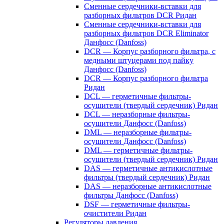
Сменные сердечники-вставки для
разборных фильтров DCR Ридан
Сменные сердечники-вставки для
разборных фильтров DCR Eliminator
Данфосс (Danfoss)
DCR — Корпус разборного фильтра, с
медными штуцерами под пайку
Данфосс (Danfoss)
DCR — Корпус разборного фильтра
Ридан
DCL — герметичные фильтры-
осушители (твердый сердечник) Ридан
DCL — неразборные фильтры-
осушители Данфосс (Danfoss)
DML — неразборные фильтры-
осушители Данфосс (Danfoss)
DML — герметичные фильтры-
осушители (твердый сердечник) Ридан
DAS — герметичные антикислотные
фильтры (твердый сердечник) Ридан
DAS — неразборные антикислотные
фильтры Данфосс (Danfoss)
DSF — герметичные фильтры-
очистители Ридан
Регуляторы давления