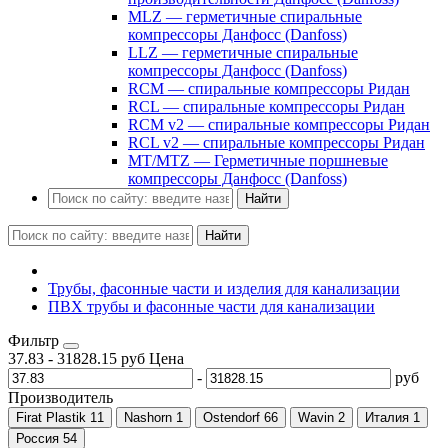
MLZ — герметичные спиральные
компрессоры Данфосс (Danfoss)
LLZ — герметичные спиральные
компрессоры Данфосс (Danfoss)
RCM — спиральные компрессоры Ридан
RCL — спиральные компрессоры Ридан
RCM v2 — спиральные компрессоры Ридан
RCL v2 — спиральные компрессоры Ридан
MT/MTZ — Герметичные поршневые
компрессоры Данфосс (Danfoss)
Найти
Найти
Трубы, фасонные части и изделия для канализации
ПВХ трубы и фасонные части для канализации
Фильтр
37.83
-
31828.15
руб
Цена
-
руб
Производитель
Firat Plastik
11
Nashorn
1
Ostendorf
66
Wavin
2
Италия
1
Россия
54