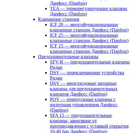
Данфосс (Danfoss)
TEA — терморегулирующие клапаны
Данфосс (Danfoss)
Клапанные станции
ICF 20 — многофункциональные
клапанные станции Данфосс (Danfoss)
ICF 25 — многофункциональные
клапанные станции Данфосс (Danfoss)
ICF 15 — многофункциональные
клапанные станции Данфосс (Danfoss)
Предохранительные клапаны
SFV-R — предохранительные клапаны
Ридан
DSV — переключающие устройства
Ридан
DSV — многоходовые запорные
клапаны для предохранительных
клапанов Данфосс (Danfoss)
POV — перепускные клапаны с
пилотным управлением Данфосс
(Danfoss)
SFA 15 — предохранительные
клапаны, зависящие от
противодавления с уставкой открытия
10-40 бар Данфосс (Danfoss)