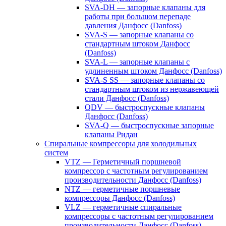
SVA-DH — запорные клапаны для
работы при большом перепаде
давления Данфосс (Danfoss)
SVA-S — запорные клапаны со
стандартным штоком Данфосс
(Danfoss)
SVA-L — запорные клапаны с
удлиненным штоком Данфосс (Danfoss)
SVA-S SS — запорные клапаны со
стандартным штоком из нержавеющей
стали Данфосс (Danfoss)
QDV — быстроспускные клапаны
Данфосс (Danfoss)
SVA-Q — быстроспускные запорные
клапаны Ридан
Спиральные компрессоры для холодильных
систем
VTZ — Герметичный поршневой
компрессор с частотным регулированием
производительности Данфосс (Danfoss)
NTZ — герметичные поршневые
компрессоры Данфосс (Danfoss)
VLZ — герметичные спиральные
компрессоры с частотным регулированием
производительности Данфосс (Danfoss)