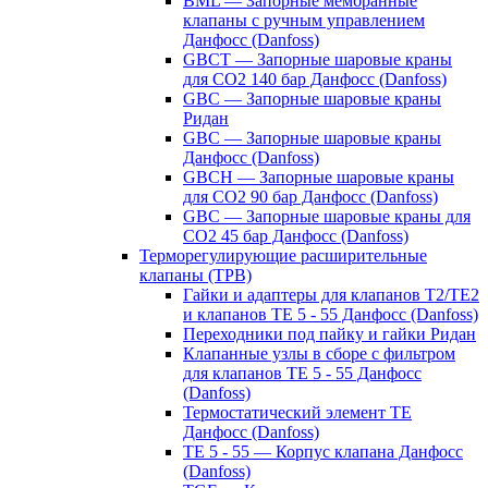
BML — Запорные мембранные
клапаны с ручным управлением
Данфосс (Danfoss)
GBCT — Запорные шаровые краны
для CO2 140 бар Данфосс (Danfoss)
GBC — Запорные шаровые краны
Ридан
GBC — Запорные шаровые краны
Данфосс (Danfoss)
GBCH — Запорные шаровые краны
для CO2 90 бар Данфосс (Danfoss)
GBC — Запорные шаровые краны для
CO2 45 бар Данфосс (Danfoss)
Терморегулирующие расширительные
клапаны (ТРВ)
Гайки и адаптеры для клапанов T2/TE2
и клапанов TE 5 - 55 Данфосс (Danfoss)
Переходники под пайку и гайки Ридан
Клапанные узлы в сборе с фильтром
для клапанов TE 5 - 55 Данфосс
(Danfoss)
Термостатический элемент TE
Данфосс (Danfoss)
TE 5 - 55 — Корпус клапана Данфосс
(Danfoss)