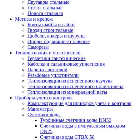
Двутавры стальные
Листы стальные
Полоса стальная
Метизы и крепеж
Болты шайбы и гайки
Гвозди строительные
Дюбели, анкеры и шурупы
Опоры подвижные стальные
Саморезы
Теплоизоляция и уплотнители
Герметики сантехнические
Каболка и сальниковые уплотнения
Паронит листовой
Резьбовые уплотнители
Теплоизоляция из вспененного каучука
Теплоизоляция из вспененного полиэтилена
Теплоизоляция из минеральной ваты
Приборы учета и контроля
Комплектующие для приборов учета и контроля
Манометры
Счетчики воды
Турбинные счетчики воды DN50
Счетчики воды с импульсным выходом
DN25
Счетчики воды СТВХ 50