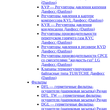
(Danfoss)
KVP — Регуляторы давления кипения
Данфосс (Danfoss)
Регуляторы давления в картере
компрессора KVL Данфосс (Danfoss)
KVR — Регуляторы давления
конденсации Данфосс (Danfoss)
Регуляторы производительности
перепуском горячего газа KVC
Данфосс (Danfoss)
Регуляторы давления в ресивере KVD
Данфосс (Danfoss)
Регуляторы производительности CPCE
со смесителями "жидкость-газ" LG
Данфосс (Danfoss)
Клапаны терморегулирующие
байпасные типа TUH/TCHE Данфосс
(Danfoss)
Фильтры
DFL — герметичные фильтры-
осушители (шариковая засыпка) Ридан
DFL_TW — герметичные фильтры-
осушители (шариковая засыпка) Ридан
DGL — герметичные фильтры-
осушители (шариковая засыпка) Ридан