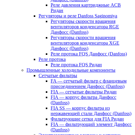
Реле давления картриджные ACB
Ридан
Регуляторы и реле Danfoss Saginomiya
Регуляторы скорости вращения
вентиляторов конденсатора RGE
Данфосс (Danfoss)
Регуляторы скорости вращения
вентиляторов конденсатора XGE
Данфосс (Danfoss)
Реле протока FQS Данфосс (Danfoss)
Реле протока
Реле протока FQS Ридан
Промышленные холодильные компоненты
Сетчатые фильтры
FA — сетчатый фильтр с фланцевым
присоединением Данфосс (Danfoss)
FIA — сетчатые фильтры Ридан
FIA — корпус фильтра Данфосс
(Danfoss)
FIA SS — корпус фильтра из
нержавеющей стали Данфосс (Danfoss)
Фильтрующие сетки для FIA Ридан
FIA — фильтрующий элемент Данфосс
(Danfoss)