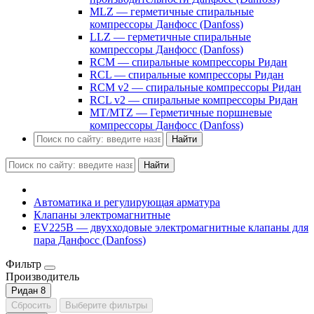
MLZ — герметичные спиральные
компрессоры Данфосс (Danfoss)
LLZ — герметичные спиральные
компрессоры Данфосс (Danfoss)
RCM — спиральные компрессоры Ридан
RCL — спиральные компрессоры Ридан
RCM v2 — спиральные компрессоры Ридан
RCL v2 — спиральные компрессоры Ридан
MT/MTZ — Герметичные поршневые
компрессоры Данфосс (Danfoss)
Найти
Найти
Автоматика и регулирующая арматура
Клапаны электромагнитные
EV225B — двухходовые электромагнитные клапаны для
пара Данфосс (Danfoss)
Фильтр
Производитель
Ридан
8
Сбросить
Выберите фильтры