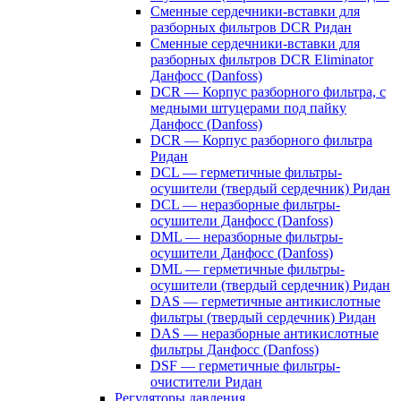
Сменные сердечники-вставки для
разборных фильтров DCR Ридан
Сменные сердечники-вставки для
разборных фильтров DCR Eliminator
Данфосс (Danfoss)
DCR — Корпус разборного фильтра, с
медными штуцерами под пайку
Данфосс (Danfoss)
DCR — Корпус разборного фильтра
Ридан
DCL — герметичные фильтры-
осушители (твердый сердечник) Ридан
DCL — неразборные фильтры-
осушители Данфосс (Danfoss)
DML — неразборные фильтры-
осушители Данфосс (Danfoss)
DML — герметичные фильтры-
осушители (твердый сердечник) Ридан
DAS — герметичные антикислотные
фильтры (твердый сердечник) Ридан
DAS — неразборные антикислотные
фильтры Данфосс (Danfoss)
DSF — герметичные фильтры-
очистители Ридан
Регуляторы давления