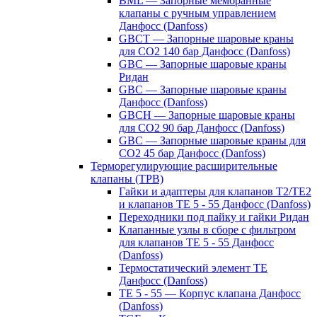
BML — Запорные мембранные
клапаны с ручным управлением
Данфосс (Danfoss)
GBCT — Запорные шаровые краны
для CO2 140 бар Данфосс (Danfoss)
GBC — Запорные шаровые краны
Ридан
GBC — Запорные шаровые краны
Данфосс (Danfoss)
GBCH — Запорные шаровые краны
для CO2 90 бар Данфосс (Danfoss)
GBC — Запорные шаровые краны для
CO2 45 бар Данфосс (Danfoss)
Терморегулирующие расширительные
клапаны (ТРВ)
Гайки и адаптеры для клапанов T2/TE2
и клапанов TE 5 - 55 Данфосс (Danfoss)
Переходники под пайку и гайки Ридан
Клапанные узлы в сборе с фильтром
для клапанов TE 5 - 55 Данфосс
(Danfoss)
Термостатический элемент TE
Данфосс (Danfoss)
TE 5 - 55 — Корпус клапана Данфосс
(Danfoss)