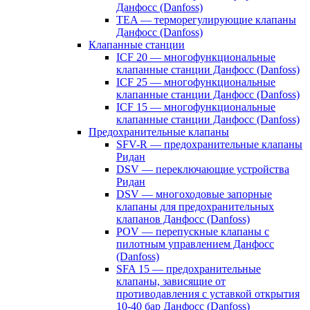
Данфосс (Danfoss)
TEA — терморегулирующие клапаны
Данфосс (Danfoss)
Клапанные станции
ICF 20 — многофункциональные
клапанные станции Данфосс (Danfoss)
ICF 25 — многофункциональные
клапанные станции Данфосс (Danfoss)
ICF 15 — многофункциональные
клапанные станции Данфосс (Danfoss)
Предохранительные клапаны
SFV-R — предохранительные клапаны
Ридан
DSV — переключающие устройства
Ридан
DSV — многоходовые запорные
клапаны для предохранительных
клапанов Данфосс (Danfoss)
POV — перепускные клапаны с
пилотным управлением Данфосс
(Danfoss)
SFA 15 — предохранительные
клапаны, зависящие от
противодавления с уставкой открытия
10-40 бар Данфосс (Danfoss)