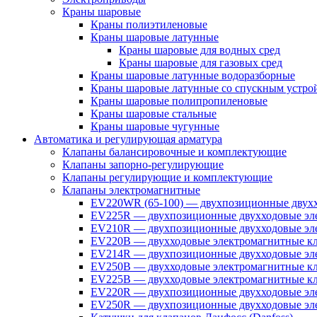
Краны шаровые
Краны полиэтиленовые
Краны шаровые латунные
Краны шаровые для водных сред
Краны шаровые для газовых сред
Краны шаровые латунные водоразборные
Краны шаровые латунные со спускным устро
Краны шаровые полипропиленовые
Краны шаровые стальные
Краны шаровые чугунные
Автоматика и регулирующая арматура
Клапаны балансировочные и комплектующие
Клапаны запорно-регулирующие
Клапаны регулирующие и комплектующие
Клапаны электромагнитные
EV220WR (65-100) — двухпозиционные двухх
EV225R — двухпозиционные двухходовые эле
EV210R — двухпозиционные двухходовые эле
EV220B — двухходовые электромагнитные кл
EV214R — двухпозиционные двухходовые эле
EV250B — двухходовые электромагнитные кл
EV225B — двухходовые электромагнитные кла
EV220R — двухпозиционные двухходовые эл
EV250R — двухпозиционные двухходовые эл