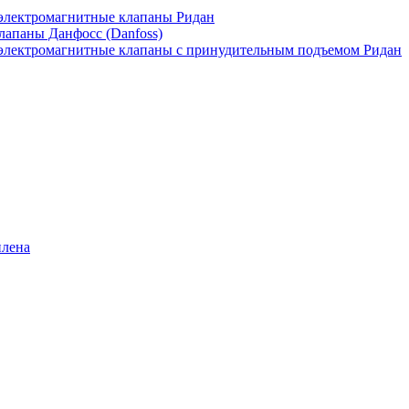
лектромагнитные клапаны Ридан
апаны Данфосс (Danfoss)
лектромагнитные клапаны с принудительным подъемом Ридан
илена