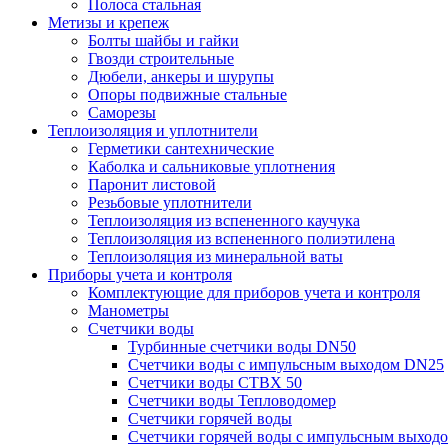
Полоса стальная
Метизы и крепеж
Болты шайбы и гайки
Гвозди строительные
Дюбели, анкеры и шурупы
Опоры подвижные стальные
Саморезы
Теплоизоляция и уплотнители
Герметики сантехнические
Каболка и сальниковые уплотнения
Паронит листовой
Резьбовые уплотнители
Теплоизоляция из вспененного каучука
Теплоизоляция из вспененного полиэтилена
Теплоизоляция из минеральной ваты
Приборы учета и контроля
Комплектующие для приборов учета и контроля
Манометры
Счетчики воды
Турбинные счетчики воды DN50
Счетчики воды с импульсным выходом DN25
Счетчики воды СТВХ 50
Счетчики воды Тепловодомер
Счетчики горячей воды
Счетчики горячей воды с импульсным выход