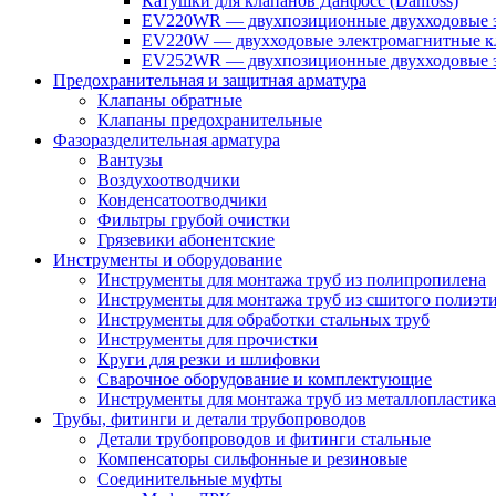
Катушки для клапанов Данфосс (Danfoss)
EV220WR — двухпозиционные двухходовые э
EV220W — двухходовые электромагнитные кл
EV252WR — двухпозиционные двухходовые э
Предохранительная и защитная арматура
Клапаны обратные
Клапаны предохранительные
Фазоразделительная арматура
Вантузы
Воздухоотводчики
Конденсатоотводчики
Фильтры грубой очистки
Грязевики абонентские
Инструменты и оборудование
Инструменты для монтажа труб из полипропилена
Инструменты для монтажа труб из сшитого полиэт
Инструменты для обработки стальных труб
Инструменты для прочистки
Круги для резки и шлифовки
Сварочное оборудование и комплектующие
Инструменты для монтажа труб из металлопластика
Трубы, фитинги и детали трубопроводов
Детали трубопроводов и фитинги стальные
Компенсаторы сильфонные и резиновые
Соединительные муфты