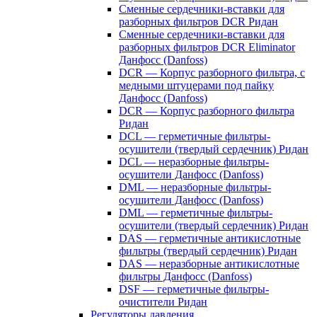
Сменные сердечники-вставки для
разборных фильтров DCR Ридан
Сменные сердечники-вставки для
разборных фильтров DCR Eliminator
Данфосс (Danfoss)
DCR — Корпус разборного фильтра, с
медными штуцерами под пайку
Данфосс (Danfoss)
DCR — Корпус разборного фильтра
Ридан
DCL — герметичные фильтры-
осушители (твердый сердечник) Ридан
DCL — неразборные фильтры-
осушители Данфосс (Danfoss)
DML — неразборные фильтры-
осушители Данфосс (Danfoss)
DML — герметичные фильтры-
осушители (твердый сердечник) Ридан
DAS — герметичные антикислотные
фильтры (твердый сердечник) Ридан
DAS — неразборные антикислотные
фильтры Данфосс (Danfoss)
DSF — герметичные фильтры-
очистители Ридан
Регуляторы давления