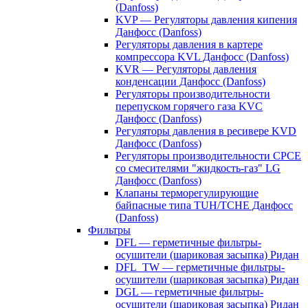
(Danfoss)
KVP — Регуляторы давления кипения
Данфосс (Danfoss)
Регуляторы давления в картере
компрессора KVL Данфосс (Danfoss)
KVR — Регуляторы давления
конденсации Данфосс (Danfoss)
Регуляторы производительности
перепуском горячего газа KVC
Данфосс (Danfoss)
Регуляторы давления в ресивере KVD
Данфосс (Danfoss)
Регуляторы производительности CPCE
со смесителями "жидкость-газ" LG
Данфосс (Danfoss)
Клапаны терморегулирующие
байпасные типа TUH/TCHE Данфосс
(Danfoss)
Фильтры
DFL — герметичные фильтры-
осушители (шариковая засыпка) Ридан
DFL_TW — герметичные фильтры-
осушители (шариковая засыпка) Ридан
DGL — герметичные фильтры-
осушители (шариковая засыпка) Ридан