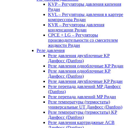
KVP – Регуляторы давления кипения
Ридан
KVL – Регуляторы давления в картере
компрессора Ридан
KVR – Регуляторы давления
конденсации Ридан
CPCE + LG – Регуляторы
производительности со смесителем
жидкости Ридан
Реле давления
Реле давления двухблочные KP
Данфосс (Danfoss)
Реле давления одноблочные KP Ридан
Реле давления одноблочные KP
Данфосс (Danfoss)
Реле давления двухблочные KP Ридан
Реле перепада давлений MP Данфосс
(Danfoss)
Реле перепада давлений MP Ридан
Реле температуры (термостаты)
универсальные UT Данфосс (Danfoss)
Реле температуры (термостаты) KP
Данфосс (Danfoss)
Реле давления картриджные ACB
Данфосс (Danfoss)