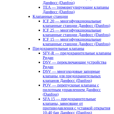
Данфосс (Danfoss)
TEA — терморегулирующие клапаны
Данфосс (Danfoss)
Клапанные станции
ICF 20 — многофункциональные
клапанные станции Данфосс (Danfoss)
ICF 25 — многофункциональные
клапанные станции Данфосс (Danfoss)
ICF 15 — многофункциональные
клапанные станции Данфосс (Danfoss)
Предохранительные клапаны
SFV-R — предохранительные клапаны
Ридан
DSV — переключающие устройства
Ридан
DSV — многоходовые запорные
клапаны для предохранительных
клапанов Данфосс (Danfoss)
POV — перепускные клапаны с
пилотным управлением Данфосс
(Danfoss)
SFA 15 — предохранительные
клапаны, зависящие от
противодавления с уставкой открытия
10-40 бар Данфосс (Danfoss)