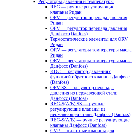
Регуляторы давления и температуры
REG — ручные регулирующие
клапаны Ридан
OFV — регулятор перепада давления
Ридан
OFV — регулятор перепада давления
Данфосс (Danfoss)
Термостатические элементы для ORV
Ридан
ORV — регуляторы температуры масла
Ридан
ORV — регуляторы температуры масла
Данфосс (Danfoss)
KDC — регулятор давления с
функцией обратного клапана Данфосс
(Danfoss)
OFV SS — регулятор перепада
давления из нержавеющей стали
Данфосс (Danfoss)
REG-S(A/B) SS — ручные
регулирующие клапаны из
нержавеющей стали Данфосс (Danfoss)
REG-S(A/B) — ручные регулирующие
клапаны Данфосс (Danfoss)
CVP — пилотные клапаны для