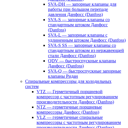
SVA-DH — запорные клапаны для
работы при большом перепаде
давления Данфосс (Danfoss)
SVA-S — запорные клапаны со
стандартным штоком Данфосс
(Danfoss)
SVA-L — запорные клапаны с
удлиненным штоком Данфосс (Danfoss)
SVA-S SS — запорные клапаны со
стандартным штоком из нержавеющей
стали Данфосс (Danfoss)
QDV — быстроспускные клапаны
Данфосс (Danfoss)
SVA-Q — быстроспускные запорные
клапаны Ридан
Спиральные компрессоры для холодильных
систем
VTZ — Герметичный поршневой
компрессор с частотным регулированием
производительности Данфосс (Danfoss)
NTZ — герметичные поршневые
компрессоры Данфосс (Danfoss)
VLZ — герметичные спиральные
компрессоры с частотным регулированием
производительности Данфосс (Danfoss)