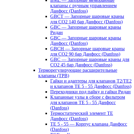
BML — Запорные мембранные
клапаны с ручным управлением
Данфосс (Danfoss)
GBCT — Запорные шаровые краны
для CO2 140 бар Данфосс (Danfoss)
GBC — Запорные шаровые краны
Ридан
GBC — Запорные шаровые краны
Данфосс (Danfoss)
GBCH — Запорные шаровые краны
для CO2 90 бар Данфосс (Danfoss)
GBC — Запорные шаровые краны для
CO2 45 бар Данфосс (Danfoss)
Терморегулирующие расширительные
клапаны (ТРВ)
Гайки и адаптеры для клапанов T2/TE2
и клапанов TE 5 - 55 Данфосс (Danfoss)
Переходники под пайку и гайки Ридан
Клапанные узлы в сборе с фильтром
для клапанов TE 5 - 55 Данфосс
(Danfoss)
Термостатический элемент TE
Данфосс (Danfoss)
TE 5 - 55 — Корпус клапана Данфосс
(Danfoss)