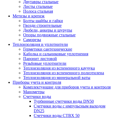
Двутавры стальные
Листы стальные
Полоса стальная
Метизы и крепеж
Болты шайбы и гайки
Гвозди строительные
Дюбели, анкеры и шурупы
Опоры подвижные стальные
Саморезы
Теплоизоляция и уплотнители
Герметики сантехнические
Каболка и сальниковые уплотнения
Паронит листовой
Резьбовые уплотнители
Теплоизоляция из вспененного каучука
Теплоизоляция из вспененного полиэтилена
Теплоизоляция из минеральной ваты
Приборы учета и контроля
Комплектующие для приборов учета и контроля
Манометры
Счетчики воды
Турбинные счетчики воды DN50
Счетчики воды с импульсным выходом
DN25
Счетчики воды СТВХ 50