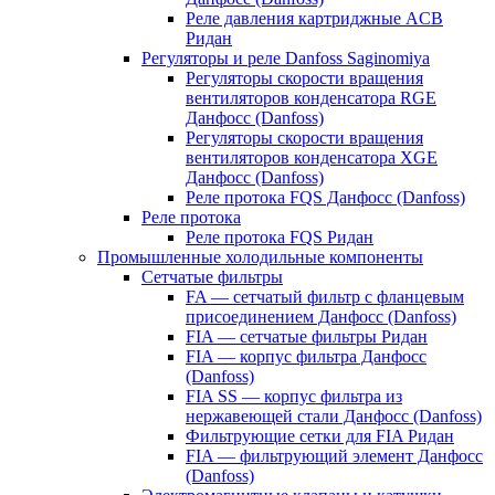
Реле давления картриджные ACB
Ридан
Регуляторы и реле Danfoss Saginomiya
Регуляторы скорости вращения
вентиляторов конденсатора RGE
Данфосс (Danfoss)
Регуляторы скорости вращения
вентиляторов конденсатора XGE
Данфосс (Danfoss)
Реле протока FQS Данфосс (Danfoss)
Реле протока
Реле протока FQS Ридан
Промышленные холодильные компоненты
Сетчатые фильтры
FA — сетчатый фильтр с фланцевым
присоединением Данфосс (Danfoss)
FIA — сетчатые фильтры Ридан
FIA — корпус фильтра Данфосс
(Danfoss)
FIA SS — корпус фильтра из
нержавеющей стали Данфосс (Danfoss)
Фильтрующие сетки для FIA Ридан
FIA — фильтрующий элемент Данфосс
(Danfoss)