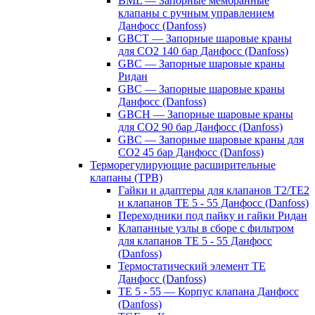
BML — Запорные мембранные
клапаны с ручным управлением
Данфосс (Danfoss)
GBCT — Запорные шаровые краны
для CO2 140 бар Данфосс (Danfoss)
GBC — Запорные шаровые краны
Ридан
GBC — Запорные шаровые краны
Данфосс (Danfoss)
GBCH — Запорные шаровые краны
для CO2 90 бар Данфосс (Danfoss)
GBC — Запорные шаровые краны для
CO2 45 бар Данфосс (Danfoss)
Терморегулирующие расширительные
клапаны (ТРВ)
Гайки и адаптеры для клапанов T2/TE2
и клапанов TE 5 - 55 Данфосс (Danfoss)
Переходники под пайку и гайки Ридан
Клапанные узлы в сборе с фильтром
для клапанов TE 5 - 55 Данфосс
(Danfoss)
Термостатический элемент TE
Данфосс (Danfoss)
TE 5 - 55 — Корпус клапана Данфосс
(Danfoss)