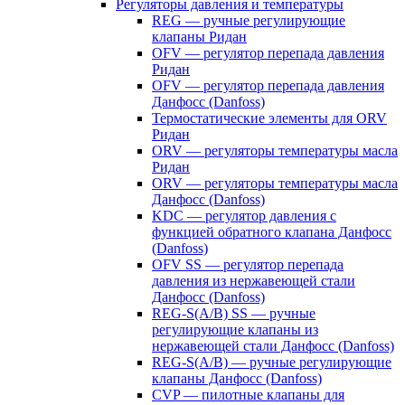
Регуляторы давления и температуры
REG — ручные регулирующие
клапаны Ридан
OFV — регулятор перепада давления
Ридан
OFV — регулятор перепада давления
Данфосс (Danfoss)
Термостатические элементы для ORV
Ридан
ORV — регуляторы температуры масла
Ридан
ORV — регуляторы температуры масла
Данфосс (Danfoss)
KDC — регулятор давления с
функцией обратного клапана Данфосс
(Danfoss)
OFV SS — регулятор перепада
давления из нержавеющей стали
Данфосс (Danfoss)
REG-S(A/B) SS — ручные
регулирующие клапаны из
нержавеющей стали Данфосс (Danfoss)
REG-S(A/B) — ручные регулирующие
клапаны Данфосс (Danfoss)
CVP — пилотные клапаны для