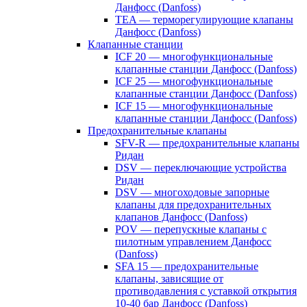
Данфосс (Danfoss)
TEA — терморегулирующие клапаны
Данфосс (Danfoss)
Клапанные станции
ICF 20 — многофункциональные
клапанные станции Данфосс (Danfoss)
ICF 25 — многофункциональные
клапанные станции Данфосс (Danfoss)
ICF 15 — многофункциональные
клапанные станции Данфосс (Danfoss)
Предохранительные клапаны
SFV-R — предохранительные клапаны
Ридан
DSV — переключающие устройства
Ридан
DSV — многоходовые запорные
клапаны для предохранительных
клапанов Данфосс (Danfoss)
POV — перепускные клапаны с
пилотным управлением Данфосс
(Danfoss)
SFA 15 — предохранительные
клапаны, зависящие от
противодавления с уставкой открытия
10-40 бар Данфосс (Danfoss)