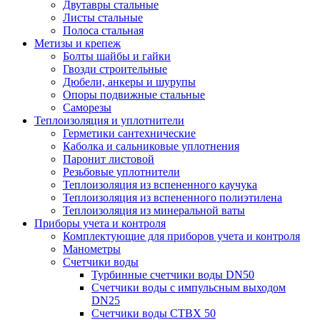
Двутавры стальные
Листы стальные
Полоса стальная
Метизы и крепеж
Болты шайбы и гайки
Гвозди строительные
Дюбели, анкеры и шурупы
Опоры подвижные стальные
Саморезы
Теплоизоляция и уплотнители
Герметики сантехнические
Каболка и сальниковые уплотнения
Паронит листовой
Резьбовые уплотнители
Теплоизоляция из вспененного каучука
Теплоизоляция из вспененного полиэтилена
Теплоизоляция из минеральной ваты
Приборы учета и контроля
Комплектующие для приборов учета и контроля
Манометры
Счетчики воды
Турбинные счетчики воды DN50
Счетчики воды с импульсным выходом
DN25
Счетчики воды СТВХ 50