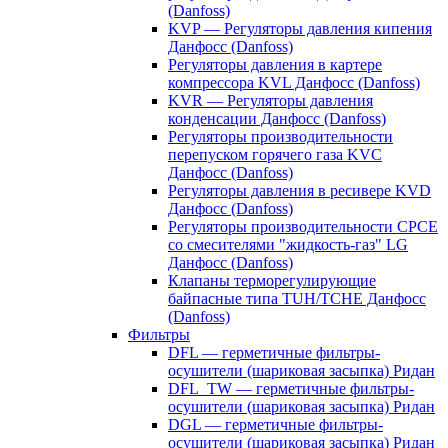
(Danfoss)
KVP — Регуляторы давления кипения
Данфосс (Danfoss)
Регуляторы давления в картере
компрессора KVL Данфосс (Danfoss)
KVR — Регуляторы давления
конденсации Данфосс (Danfoss)
Регуляторы производительности
перепуском горячего газа KVC
Данфосс (Danfoss)
Регуляторы давления в ресивере KVD
Данфосс (Danfoss)
Регуляторы производительности CPCE
со смесителями "жидкость-газ" LG
Данфосс (Danfoss)
Клапаны терморегулирующие
байпасные типа TUH/TCHE Данфосс
(Danfoss)
Фильтры
DFL — герметичные фильтры-
осушители (шариковая засыпка) Ридан
DFL_TW — герметичные фильтры-
осушители (шариковая засыпка) Ридан
DGL — герметичные фильтры-
осушители (шариковая засыпка) Ридан