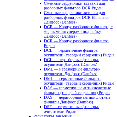
Сменные сердечники-вставки для
разборных фильтров DCR Ридан
Сменные сердечники-вставки для
разборных фильтров DCR Eliminator
Данфосс (Danfoss)
DCR — Корпус разборного фильтра, с
медными штуцерами под пайку
Данфосс (Danfoss)
DCR — Корпус разборного фильтра
Ридан
DCL — герметичные фильтры-
осушители (твердый сердечник) Ридан
DCL — неразборные фильтры-
осушители Данфосс (Danfoss)
DML — неразборные фильтры-
осушители Данфосс (Danfoss)
DML — герметичные фильтры-
осушители (твердый сердечник) Ридан
DAS — герметичные антикислотные
фильтры (твердый сердечник) Ридан
DAS — неразборные антикислотные
фильтры Данфосс (Danfoss)
DSF — герметичные фильтры-
очистители Ридан
Регуляторы давления