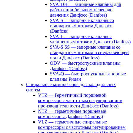
SVA-DH — запорные клапаны для
работы при большом перепаде
давления Данфосс (Danfoss)
SVA-S — запорные клапаны со
стандартным штоком Данфосс
(Danfoss)
SVA-L — запорные клапаны с
удлиненным штоком Данфосс (Danfoss)
SVA-S SS — запорные клапаны со
стандартным штоком из нержавеющей
стали Данфосс (Danfoss)
QDV — быстроспускные клапаны
Данфосс (Danfoss)
SVA-Q — быстроспускные запорные
клапаны Ридан
Спиральные компрессоры для холодильных
систем
VTZ — Герметичный поршневой
компрессор с частотным регулированием
производительности Данфосс (Danfoss)
NTZ — герметичные поршневые
компрессоры Данфосс (Danfoss)
VLZ — герметичные спиральные
компрессоры с частотным регулированием
производительности Данфосс (Danfoss)