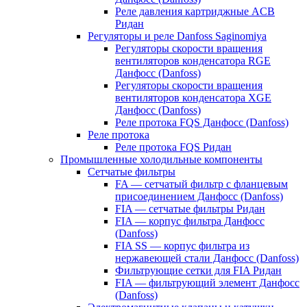
Реле давления картриджные ACB
Ридан
Регуляторы и реле Danfoss Saginomiya
Регуляторы скорости вращения
вентиляторов конденсатора RGE
Данфосс (Danfoss)
Регуляторы скорости вращения
вентиляторов конденсатора XGE
Данфосс (Danfoss)
Реле протока FQS Данфосс (Danfoss)
Реле протока
Реле протока FQS Ридан
Промышленные холодильные компоненты
Сетчатые фильтры
FA — сетчатый фильтр с фланцевым
присоединением Данфосс (Danfoss)
FIA — сетчатые фильтры Ридан
FIA — корпус фильтра Данфосс
(Danfoss)
FIA SS — корпус фильтра из
нержавеющей стали Данфосс (Danfoss)
Фильтрующие сетки для FIA Ридан
FIA — фильтрующий элемент Данфосс
(Danfoss)