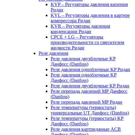
KVP – Регуляторы давления кипения
Ридан
KVL – Регуляторы давления в картере
компрессора Ридан
KVR – Регуляторы давления
конденсации Ридан
CPCE + LG – Регуляторы
производительности со смесителем
жидкости Ридан
Реле давления
Реле давления двухблочные KP
Данфосс (Danfoss)
Реле давления одноблочные KP Ридан
Реле давления одноблочные KP
Данфосс (Danfoss)
Реле давления двухблочные KP Ридан
Реле перепада давлений MP Данфосс
(Danfoss)
Реле перепада давлений MP Ридан
Реле температуры (термостаты)
универсальные UT Данфосс (Danfoss)
Реле температуры (термостаты) KP
Данфосс (Danfoss)
Реле давления картриджные ACB
Данфосс (Danfoss)