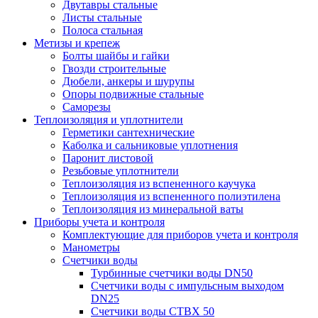
Двутавры стальные
Листы стальные
Полоса стальная
Метизы и крепеж
Болты шайбы и гайки
Гвозди строительные
Дюбели, анкеры и шурупы
Опоры подвижные стальные
Саморезы
Теплоизоляция и уплотнители
Герметики сантехнические
Каболка и сальниковые уплотнения
Паронит листовой
Резьбовые уплотнители
Теплоизоляция из вспененного каучука
Теплоизоляция из вспененного полиэтилена
Теплоизоляция из минеральной ваты
Приборы учета и контроля
Комплектующие для приборов учета и контроля
Манометры
Счетчики воды
Турбинные счетчики воды DN50
Счетчики воды с импульсным выходом
DN25
Счетчики воды СТВХ 50