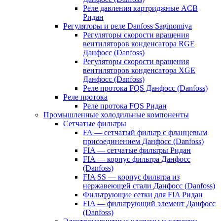
Реле давления картриджные ACB
Ридан
Регуляторы и реле Danfoss Saginomiya
Регуляторы скорости вращения
вентиляторов конденсатора RGE
Данфосс (Danfoss)
Регуляторы скорости вращения
вентиляторов конденсатора XGE
Данфосс (Danfoss)
Реле протока FQS Данфосс (Danfoss)
Реле протока
Реле протока FQS Ридан
Промышленные холодильные компоненты
Сетчатые фильтры
FA — сетчатый фильтр с фланцевым
присоединением Данфосс (Danfoss)
FIA — сетчатые фильтры Ридан
FIA — корпус фильтра Данфосс
(Danfoss)
FIA SS — корпус фильтра из
нержавеющей стали Данфосс (Danfoss)
Фильтрующие сетки для FIA Ридан
FIA — фильтрующий элемент Данфосс
(Danfoss)