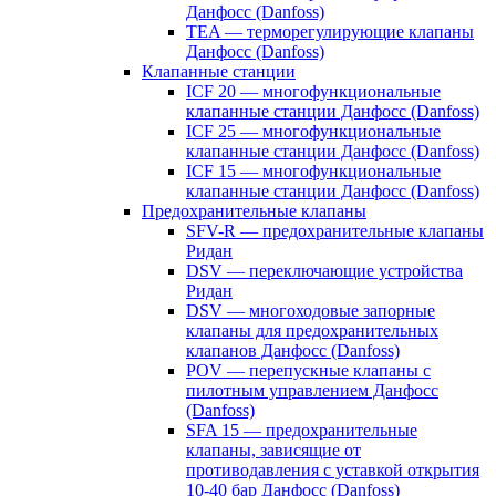
Данфосс (Danfoss)
TEA — терморегулирующие клапаны
Данфосс (Danfoss)
Клапанные станции
ICF 20 — многофункциональные
клапанные станции Данфосс (Danfoss)
ICF 25 — многофункциональные
клапанные станции Данфосс (Danfoss)
ICF 15 — многофункциональные
клапанные станции Данфосс (Danfoss)
Предохранительные клапаны
SFV-R — предохранительные клапаны
Ридан
DSV — переключающие устройства
Ридан
DSV — многоходовые запорные
клапаны для предохранительных
клапанов Данфосс (Danfoss)
POV — перепускные клапаны с
пилотным управлением Данфосс
(Danfoss)
SFA 15 — предохранительные
клапаны, зависящие от
противодавления с уставкой открытия
10-40 бар Данфосс (Danfoss)