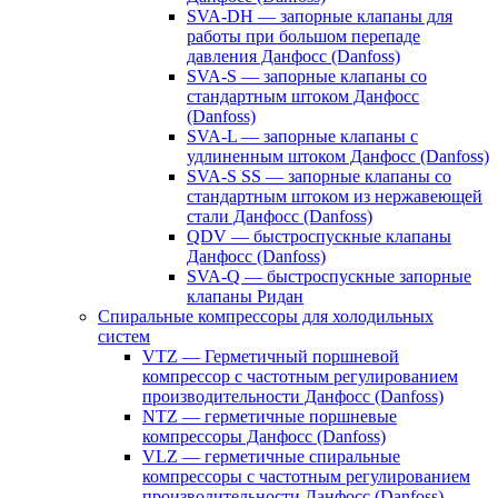
SVA-DH — запорные клапаны для
работы при большом перепаде
давления Данфосс (Danfoss)
SVA-S — запорные клапаны со
стандартным штоком Данфосс
(Danfoss)
SVA-L — запорные клапаны с
удлиненным штоком Данфосс (Danfoss)
SVA-S SS — запорные клапаны со
стандартным штоком из нержавеющей
стали Данфосс (Danfoss)
QDV — быстроспускные клапаны
Данфосс (Danfoss)
SVA-Q — быстроспускные запорные
клапаны Ридан
Спиральные компрессоры для холодильных
систем
VTZ — Герметичный поршневой
компрессор с частотным регулированием
производительности Данфосс (Danfoss)
NTZ — герметичные поршневые
компрессоры Данфосс (Danfoss)
VLZ — герметичные спиральные
компрессоры с частотным регулированием
производительности Данфосс (Danfoss)