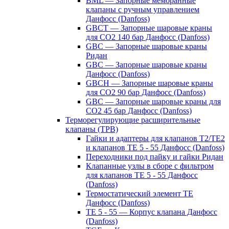
BML — Запорные мембранные
клапаны с ручным управлением
Данфосс (Danfoss)
GBCT — Запорные шаровые краны
для CO2 140 бар Данфосс (Danfoss)
GBC — Запорные шаровые краны
Ридан
GBC — Запорные шаровые краны
Данфосс (Danfoss)
GBCH — Запорные шаровые краны
для CO2 90 бар Данфосс (Danfoss)
GBC — Запорные шаровые краны для
CO2 45 бар Данфосс (Danfoss)
Терморегулирующие расширительные
клапаны (ТРВ)
Гайки и адаптеры для клапанов T2/TE2
и клапанов TE 5 - 55 Данфосс (Danfoss)
Переходники под пайку и гайки Ридан
Клапанные узлы в сборе с фильтром
для клапанов TE 5 - 55 Данфосс
(Danfoss)
Термостатический элемент TE
Данфосс (Danfoss)
TE 5 - 55 — Корпус клапана Данфосс
(Danfoss)