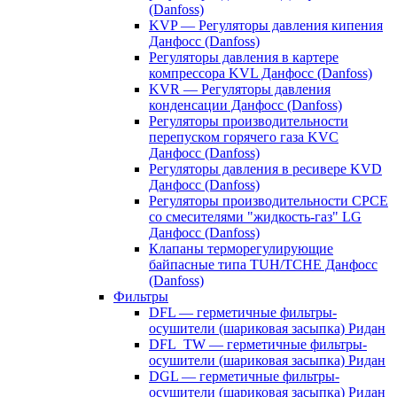
(Danfoss)
KVP — Регуляторы давления кипения
Данфосс (Danfoss)
Регуляторы давления в картере
компрессора KVL Данфосс (Danfoss)
KVR — Регуляторы давления
конденсации Данфосс (Danfoss)
Регуляторы производительности
перепуском горячего газа KVC
Данфосс (Danfoss)
Регуляторы давления в ресивере KVD
Данфосс (Danfoss)
Регуляторы производительности CPCE
со смесителями "жидкость-газ" LG
Данфосс (Danfoss)
Клапаны терморегулирующие
байпасные типа TUH/TCHE Данфосс
(Danfoss)
Фильтры
DFL — герметичные фильтры-
осушители (шариковая засыпка) Ридан
DFL_TW — герметичные фильтры-
осушители (шариковая засыпка) Ридан
DGL — герметичные фильтры-
осушители (шариковая засыпка) Ридан