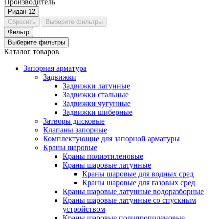
Производитель
Ридан
12
Сбросить
Выберите фильтры
Фильтр
Выберите фильтры
Каталог товаров
Запорная арматура
Задвижки
Задвижки латунные
Задвижки стальные
Задвижки чугунные
Задвижки шиберные
Затворы дисковые
Клапаны запорные
Комплектующие для запорной арматуры
Краны шаровые
Краны полиэтиленовые
Краны шаровые латунные
Краны шаровые для водных сред
Краны шаровые для газовых сред
Краны шаровые латунные водоразборные
Краны шаровые латунные со спускным
устройством
Краны шаровые полипропиленовые