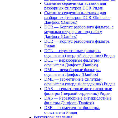
Сменные сердечники-вставки для
разборных фильтров DCR Ридан
Сменные сердечники-вставки для
разборных фильтров DCR Eliminator
Данфосс (Danfoss)
DCR — Корпус разборного фильтра, с
медными штуцерами под пайку
Данфосс (Danfoss)
DCR — Корпус разборного фильтра
Ридан
DCL — герметичные фильтры-
осушители (твердый сердечник) Ридан
DCL — неразборные фильтры-
осушители Данфосс (Danfoss)
DML — неразборные фильтры-
осушители Данфосс (Danfoss)
DML — герметичные фильтры-
осушители (твердый сердечник) Ридан
DAS — герметичные антикислотные
фильтры (твердый сердечник) Ридан
DAS — неразборные антикислотные
фильтры Данфосс (Danfoss)
DSF — герметичные фильтры-
очистители Ридан
Регуляторы давления