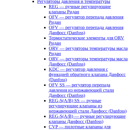
Регуляторы давления и температуры
REG — ручные регулирующие
клапаны Ридан
OFV — регулятор перепада давления
Ридан
OFV — регулятор перепада давления
Данфосс (Danfoss)
Термостатические элементы для ORV
Ридан
ORV — регуляторы температуры масла
Ридан
ORV — регуляторы температуры масла
Данфосс (Danfoss)
KDC — регулятор давления с
функцией обратного клапана Данфосс
(Danfoss)
OFV SS — регулятор перепада
давления из нержавеющей стали
Данфосс (Danfoss)
REG-S(A/B) SS — ручные
регулирующие клапаны из
нержавеющей стали Данфосс (Danfoss)
REG-S(A/B) — ручные регулирующие
клапаны Данфосс (Danfoss)
CVP — пилотные клапаны для