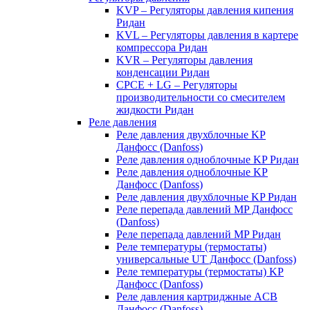
KVP – Регуляторы давления кипения
Ридан
KVL – Регуляторы давления в картере
компрессора Ридан
KVR – Регуляторы давления
конденсации Ридан
CPCE + LG – Регуляторы
производительности со смесителем
жидкости Ридан
Реле давления
Реле давления двухблочные KP
Данфосс (Danfoss)
Реле давления одноблочные KP Ридан
Реле давления одноблочные KP
Данфосс (Danfoss)
Реле давления двухблочные KP Ридан
Реле перепада давлений MP Данфосс
(Danfoss)
Реле перепада давлений MP Ридан
Реле температуры (термостаты)
универсальные UT Данфосс (Danfoss)
Реле температуры (термостаты) KP
Данфосс (Danfoss)
Реле давления картриджные ACB
Данфосс (Danfoss)