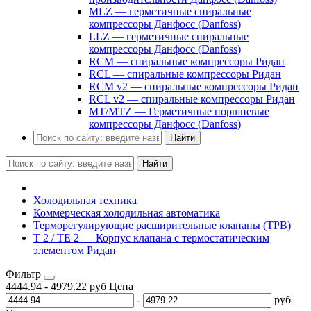
MLZ — герметичные спиральные
компрессоры Данфосс (Danfoss)
LLZ — герметичные спиральные
компрессоры Данфосс (Danfoss)
RCM — спиральные компрессоры Ридан
RCL — спиральные компрессоры Ридан
RCM v2 — спиральные компрессоры Ридан
RCL v2 — спиральные компрессоры Ридан
MT/MTZ — Герметичные поршневые
компрессоры Данфосс (Danfoss)
Найти
Найти
Холодильная техника
Коммерческая холодильная автоматика
Терморегулирующие расширительные клапаны (ТРВ)
T 2 / TE 2 — Корпус клапана с термостатическим
элементом Ридан
Фильтр
4444.94
-
4979.22
руб
Цена
-
руб