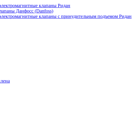
лектромагнитные клапаны Ридан
апаны Данфосс (Danfoss)
лектромагнитные клапаны с принудительным подъемом Ридан
илена