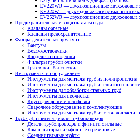
Катушки для клапанов Данфосс (Danfoss)
EV220WR — двухпозиционные двухходовые э
EV220W — двухходовые электромагнитные кл
EV252WR — двухпозиционные двухходовые э
Предохранительная и защитная арматура
Клапаны обратные
Клапаны предохранительные
Фазоразделительная арматура
Вантузы
Воздухоотводчики
Конденсатоотводчики
Фильтры грубой очистки
Грязевики абонентские
Инструменты и оборудование
Инструменты для монтажа труб из полипропилена
Инструменты для монтажа труб из сшитого полиэт
Инструменты для обработки стальных труб
Инструменты для прочистки
Круги для резки и шлифовки
Сварочное оборудование и комплектующие
Инструменты для монтажа труб из металлопластика
Трубы, фитинги и детали трубопроводов
Детали трубопроводов и фитинги стальные
Компенсаторы сильфонные и резиновые
Соединительные муфты