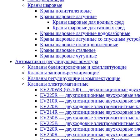
Краны шаровые
Краны полиэтиленовые
Краны шаровые латунные
Краны шаровые для водных сред
Краны шаровые для газовых сред
Краны шаровые латунные водоразборные
Краны шаровые латунные со спускным устро
Краны шаровые полипропиленовые
Краны шаровые стальные
Краны шаровые чугунные
Автоматика и регулирующая арматура
Клапаны балансировочные и комплектующие
Клапаны запорно-регулирующие
Клапаны регулирующие и комплектующие
Клапаны электромагнитные
EV220WR (65-100) — двухпозиционные двухх
EV225R — двухпозиционные двухходовые эле
EV210R — двухпозиционные двухходовые эле
EV220B — двухходовые электромагнитные кл
EV214R — двухпозиционные двухходовые эле
EV250B — двухходовые электромагнитные кл
EV225B — двухходовые электромагнитные кла
EV220R — двухпозиционные двухходовые эл
EV250R — двухпозиционные двухходовые эл