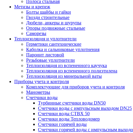
Полоса стальная
Метизы и крепеж
Болты шайбы и гайки
Гвозди строительные
Дюбели, анкеры и шурупы
Опоры подвижные стальные
Саморезы
Теплоизоляция и уплотнители
Герметики сантехнические
Каболка и сальниковые уплотнения
Паронит листовой
Резьбовые уплотнители
Теплоизоляция из вспененного каучука
Теплоизоляция из вспененного полиэтилена
Теплоизоляция из минеральной ваты
Приборы учета и контроля
Комплектующие для приборов учета и контроля
Манометры
Счетчики воды
Турбинные счетчики воды DN50
Счетчики воды с импульсным выходом DN25
Счетчики воды СТВХ 50
Счетчики воды Тепловодомер
Счетчики горячей воды
Счетчики горячей воды с импульсным выход