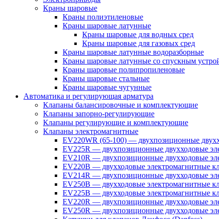
Краны шаровые
Краны полиэтиленовые
Краны шаровые латунные
Краны шаровые для водных сред
Краны шаровые для газовых сред
Краны шаровые латунные водоразборные
Краны шаровые латунные со спускным устро
Краны шаровые полипропиленовые
Краны шаровые стальные
Краны шаровые чугунные
Автоматика и регулирующая арматура
Клапаны балансировочные и комплектующие
Клапаны запорно-регулирующие
Клапаны регулирующие и комплектующие
Клапаны электромагнитные
EV220WR (65-100) — двухпозиционные двухх
EV225R — двухпозиционные двухходовые эле
EV210R — двухпозиционные двухходовые эле
EV220B — двухходовые электромагнитные кл
EV214R — двухпозиционные двухходовые эле
EV250B — двухходовые электромагнитные кл
EV225B — двухходовые электромагнитные кла
EV220R — двухпозиционные двухходовые эл
EV250R — двухпозиционные двухходовые эл