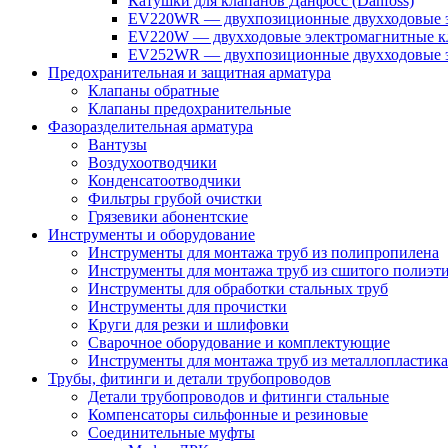
Катушки для клапанов Данфосс (Danfoss)
EV220WR — двухпозиционные двухходовые э
EV220W — двухходовые электромагнитные кл
EV252WR — двухпозиционные двухходовые э
Предохранительная и защитная арматура
Клапаны обратные
Клапаны предохранительные
Фазоразделительная арматура
Вантузы
Воздухоотводчики
Конденсатоотводчики
Фильтры грубой очистки
Грязевики абонентские
Инструменты и оборудование
Инструменты для монтажа труб из полипропилена
Инструменты для монтажа труб из сшитого полиэт
Инструменты для обработки стальных труб
Инструменты для прочистки
Круги для резки и шлифовки
Сварочное оборудование и комплектующие
Инструменты для монтажа труб из металлопластика
Трубы, фитинги и детали трубопроводов
Детали трубопроводов и фитинги стальные
Компенсаторы сильфонные и резиновые
Соединительные муфты