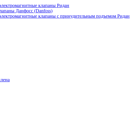
лектромагнитные клапаны Ридан
апаны Данфосс (Danfoss)
лектромагнитные клапаны с принудительным подъемом Ридан
илена