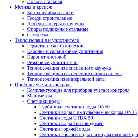
Полоса стальная
Метизы и крепеж
Болты шайбы и гайки
Гвозди строительные
Дюбели, анкеры и шурупы
Опоры подвижные стальные
Саморезы
Теплоизоляция и уплотнители
Герметики сантехнические
Каболка и сальниковые уплотнения
Паронит листовой
Резьбовые уплотнители
Теплоизоляция из вспененного каучука
Теплоизоляция из вспененного полиэтилена
Теплоизоляция из минеральной ваты
Приборы учета и контроля
Комплектующие для приборов учета и контроля
Манометры
Счетчики воды
Турбинные счетчики воды DN50
Счетчики воды с импульсным выходом DN25
Счетчики воды СТВХ 50
Счетчики воды Тепловодомер
Счетчики горячей воды
Счетчики горячей воды с импульсным выход