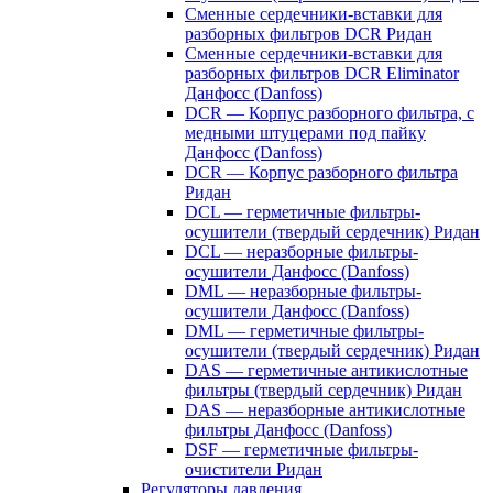
Сменные сердечники-вставки для
разборных фильтров DCR Ридан
Сменные сердечники-вставки для
разборных фильтров DCR Eliminator
Данфосс (Danfoss)
DCR — Корпус разборного фильтра, с
медными штуцерами под пайку
Данфосс (Danfoss)
DCR — Корпус разборного фильтра
Ридан
DCL — герметичные фильтры-
осушители (твердый сердечник) Ридан
DCL — неразборные фильтры-
осушители Данфосс (Danfoss)
DML — неразборные фильтры-
осушители Данфосс (Danfoss)
DML — герметичные фильтры-
осушители (твердый сердечник) Ридан
DAS — герметичные антикислотные
фильтры (твердый сердечник) Ридан
DAS — неразборные антикислотные
фильтры Данфосс (Danfoss)
DSF — герметичные фильтры-
очистители Ридан
Регуляторы давления