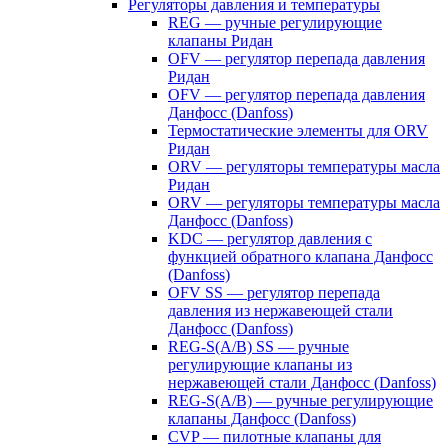
Регуляторы давления и температуры
REG — ручные регулирующие
клапаны Ридан
OFV — регулятор перепада давления
Ридан
OFV — регулятор перепада давления
Данфосс (Danfoss)
Термостатические элементы для ORV
Ридан
ORV — регуляторы температуры масла
Ридан
ORV — регуляторы температуры масла
Данфосс (Danfoss)
KDC — регулятор давления с
функцией обратного клапана Данфосс
(Danfoss)
OFV SS — регулятор перепада
давления из нержавеющей стали
Данфосс (Danfoss)
REG-S(A/B) SS — ручные
регулирующие клапаны из
нержавеющей стали Данфосс (Danfoss)
REG-S(A/B) — ручные регулирующие
клапаны Данфосс (Danfoss)
CVP — пилотные клапаны для