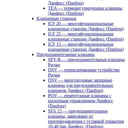
Данфосс (Danfoss)
TEA — терморегулирующие клапаны
Данфосс (Danfoss)
Клапанные станции
ICF 20 — многофункциональные
клапанные станции Данфосс (Danfoss)
ICF 25 — многофункциональные
клапанные станции Данфосс (Danfoss)
ICF 15 — многофункциональные
клапанные станции Данфосс (Danfoss)
Предохранительные клапаны
SFV-R — предохранительные клапаны
Ридан
DSV — переключающие устройства
Ридан
DSV — многоходовые запорные
клапаны для предохранительных
клапанов Данфосс (Danfoss)
POV — перепускные клапаны с
пилотным управлением Данфосс
(Danfoss)
SFA 15 — предохранительные
клапаны, зависящие от
противодавления с уставкой открытия
10-40 бар Данфосс (Danfoss)