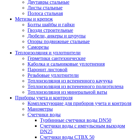
Двутавры стальные
Листы стальные
Полоса стальная
Метизы и крепеж
Болты шайбы и гайки
Гвозди строительные
Дюбели, анкеры и шурупы
Опоры подвижные стальные
Саморезы
Теплоизоляция и уплотнители
Герметики сантехнические
Каболка и сальниковые уплотнения
Паронит листовой
Резьбовые уплотнители
Теплоизоляция из вспененного каучука
Теплоизоляция из вспененного полиэтилена
Теплоизоляция из минеральной ваты
Приборы учета и контроля
Комплектующие для приборов учета и контроля
Манометры
Счетчики воды
Турбинные счетчики воды DN50
Счетчики воды с импульсным выходом
DN25
Счетчики воды СТВХ 50