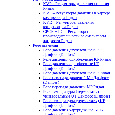
KVP – Регуляторы давления кипения
Ридан
KVL – Регуляторы давления в картере
компрессора Ридан
KVR – Регуляторы давления
конденсации Ридан
CPCE + LG – Регуляторы
производительности со смесителем
жидкости Ридан
Реле давления
Реле давления двухблочные KP
Данфосс (Danfoss)
Реле давления одноблочные KP Ридан
Реле давления одноблочные KP
Данфосс (Danfoss)
Реле давления двухблочные KP Ридан
Реле перепада давлений MP Данфосс
(Danfoss)
Реле перепада давлений MP Ридан
Реле температуры (термостаты)
универсальные UT Данфосс (Danfoss)
Реле температуры (термостаты) KP
Данфосс (Danfoss)
Реле давления картриджные ACB
Данфосс (Danfoss)