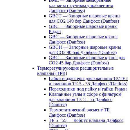
BML — Запорные мембранные
клапаны с ручным управлением
Данфосс (Danfoss)
GBCT — Запорные шаровые краны
для CO2 140 бар Данфосс (Danfoss)
GBC — Запорные шаровые краны
Ридан
GBC — Запорные шаровые краны
Данфосс (Danfoss)
GBCH — Запорные шаровые краны
для CO2 90 бар Данфосс (Danfoss)
GBC — Запорные шаровые краны для
CO2 45 бар Данфосс (Danfoss)
Терморегулирующие расширительные
клапаны (ТРВ)
Гайки и адаптеры для клапанов T2/TE2
и клапанов TE 5 - 55 Данфосс (Danfoss)
Переходники под пайку и гайки Ридан
Клапанные узлы в сборе с фильтром
для клапанов TE 5 - 55 Данфосс
(Danfoss)
Термостатический элемент TE
Данфосс (Danfoss)
TE 5 - 55 — Корпус клапана Данфосс
(Danfoss)