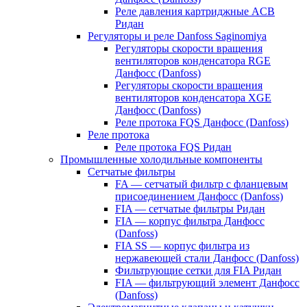
Реле давления картриджные ACB
Ридан
Регуляторы и реле Danfoss Saginomiya
Регуляторы скорости вращения
вентиляторов конденсатора RGE
Данфосс (Danfoss)
Регуляторы скорости вращения
вентиляторов конденсатора XGE
Данфосс (Danfoss)
Реле протока FQS Данфосс (Danfoss)
Реле протока
Реле протока FQS Ридан
Промышленные холодильные компоненты
Сетчатые фильтры
FA — сетчатый фильтр с фланцевым
присоединением Данфосс (Danfoss)
FIA — сетчатые фильтры Ридан
FIA — корпус фильтра Данфосс
(Danfoss)
FIA SS — корпус фильтра из
нержавеющей стали Данфосс (Danfoss)
Фильтрующие сетки для FIA Ридан
FIA — фильтрующий элемент Данфосс
(Danfoss)