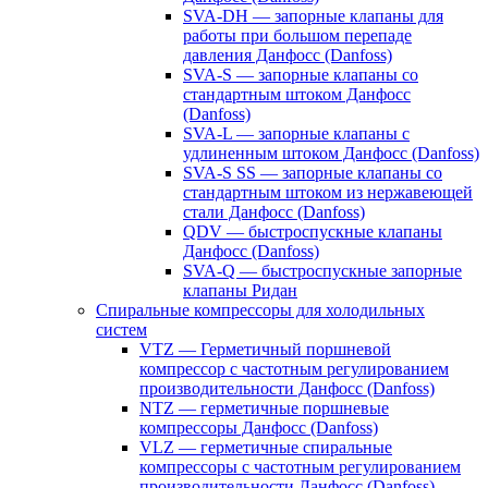
SVA-DH — запорные клапаны для
работы при большом перепаде
давления Данфосс (Danfoss)
SVA-S — запорные клапаны со
стандартным штоком Данфосс
(Danfoss)
SVA-L — запорные клапаны с
удлиненным штоком Данфосс (Danfoss)
SVA-S SS — запорные клапаны со
стандартным штоком из нержавеющей
стали Данфосс (Danfoss)
QDV — быстроспускные клапаны
Данфосс (Danfoss)
SVA-Q — быстроспускные запорные
клапаны Ридан
Спиральные компрессоры для холодильных
систем
VTZ — Герметичный поршневой
компрессор с частотным регулированием
производительности Данфосс (Danfoss)
NTZ — герметичные поршневые
компрессоры Данфосс (Danfoss)
VLZ — герметичные спиральные
компрессоры с частотным регулированием
производительности Данфосс (Danfoss)