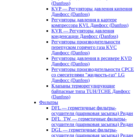
(Danfoss)
KVP — Регуляторы давления кипения
Данфосс (Danfoss)
Регуляторы давления в картере
компрессора KVL Данфосс (Danfoss)
KVR — Регуляторы давления
конденсации Данфосс (Danfoss)
Регуляторы производительности
перепуском горячего газа KVC
Данфосс (Danfoss)
Регуляторы давления в ресивере KVD
Данфосс (Danfoss)
Регуляторы производительности CPCE
со смесителями "жидкость-газ" LG
Данфосс (Danfoss)
Клапаны терморегулирующие
байпасные типа TUH/TCHE Данфосс
(Danfoss)
Фильтры
DFL — герметичные фильтры-
осушители (шариковая засыпка) Ридан
DFL_TW — герметичные фильтры-
осушители (шариковая засыпка) Ридан
DGL — герметичные фильтры-
осушители (шариковая засыпка) Ридан