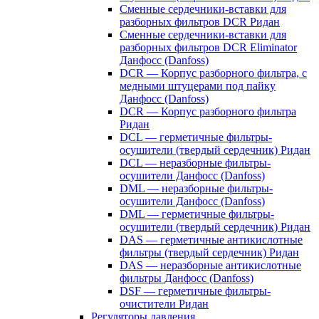
Сменные сердечники-вставки для
разборных фильтров DCR Ридан
Сменные сердечники-вставки для
разборных фильтров DCR Eliminator
Данфосс (Danfoss)
DCR — Корпус разборного фильтра, с
медными штуцерами под пайку
Данфосс (Danfoss)
DCR — Корпус разборного фильтра
Ридан
DCL — герметичные фильтры-
осушители (твердый сердечник) Ридан
DCL — неразборные фильтры-
осушители Данфосс (Danfoss)
DML — неразборные фильтры-
осушители Данфосс (Danfoss)
DML — герметичные фильтры-
осушители (твердый сердечник) Ридан
DAS — герметичные антикислотные
фильтры (твердый сердечник) Ридан
DAS — неразборные антикислотные
фильтры Данфосс (Danfoss)
DSF — герметичные фильтры-
очистители Ридан
Регуляторы давления