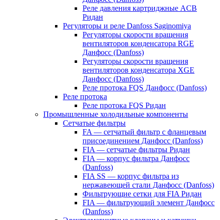
Реле давления картриджные ACB
Ридан
Регуляторы и реле Danfoss Saginomiya
Регуляторы скорости вращения
вентиляторов конденсатора RGE
Данфосс (Danfoss)
Регуляторы скорости вращения
вентиляторов конденсатора XGE
Данфосс (Danfoss)
Реле протока FQS Данфосс (Danfoss)
Реле протока
Реле протока FQS Ридан
Промышленные холодильные компоненты
Сетчатые фильтры
FA — сетчатый фильтр с фланцевым
присоединением Данфосс (Danfoss)
FIA — сетчатые фильтры Ридан
FIA — корпус фильтра Данфосс
(Danfoss)
FIA SS — корпус фильтра из
нержавеющей стали Данфосс (Danfoss)
Фильтрующие сетки для FIA Ридан
FIA — фильтрующий элемент Данфосс
(Danfoss)