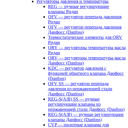
Регуляторы давления и температуры
REG — ручные регулирующие
клапаны Ридан
OFV — регулятор перепада давления
Ридан
OFV — регулятор перепада давления
Данфосс (Danfoss)
Термостатические элементы для ORV
Ридан
ORV — регуляторы температуры масла
Ридан
ORV — регуляторы температуры масла
Данфосс (Danfoss)
KDC — регулятор давления с
функцией обратного клапана Данфосс
(Danfoss)
OFV SS — регулятор перепада
давления из нержавеющей стали
Данфосс (Danfoss)
REG-S(A/B) SS — ручные
регулирующие клапаны из
нержавеющей стали Данфосс (Danfoss)
REG-S(A/B) — ручные регулирующие
клапаны Данфосс (Danfoss)
CVP — пилотные клапаны для