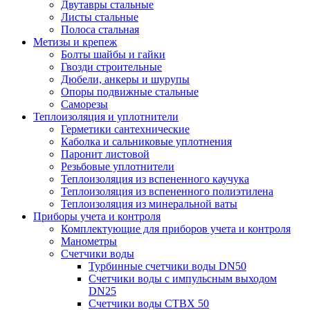
Двутавры стальные
Листы стальные
Полоса стальная
Метизы и крепеж
Болты шайбы и гайки
Гвозди строительные
Дюбели, анкеры и шурупы
Опоры подвижные стальные
Саморезы
Теплоизоляция и уплотнители
Герметики сантехнические
Каболка и сальниковые уплотнения
Паронит листовой
Резьбовые уплотнители
Теплоизоляция из вспененного каучука
Теплоизоляция из вспененного полиэтилена
Теплоизоляция из минеральной ваты
Приборы учета и контроля
Комплектующие для приборов учета и контроля
Манометры
Счетчики воды
Турбинные счетчики воды DN50
Счетчики воды с импульсным выходом
DN25
Счетчики воды СТВХ 50