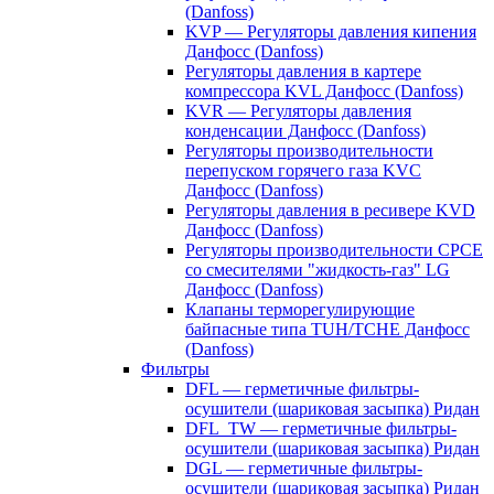
(Danfoss)
KVP — Регуляторы давления кипения
Данфосс (Danfoss)
Регуляторы давления в картере
компрессора KVL Данфосс (Danfoss)
KVR — Регуляторы давления
конденсации Данфосс (Danfoss)
Регуляторы производительности
перепуском горячего газа KVC
Данфосс (Danfoss)
Регуляторы давления в ресивере KVD
Данфосс (Danfoss)
Регуляторы производительности CPCE
со смесителями "жидкость-газ" LG
Данфосс (Danfoss)
Клапаны терморегулирующие
байпасные типа TUH/TCHE Данфосс
(Danfoss)
Фильтры
DFL — герметичные фильтры-
осушители (шариковая засыпка) Ридан
DFL_TW — герметичные фильтры-
осушители (шариковая засыпка) Ридан
DGL — герметичные фильтры-
осушители (шариковая засыпка) Ридан