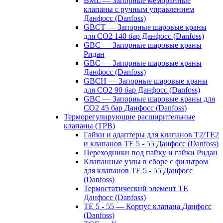
BML — Запорные мембранные
клапаны с ручным управлением
Данфосс (Danfoss)
GBCT — Запорные шаровые краны
для CO2 140 бар Данфосс (Danfoss)
GBC — Запорные шаровые краны
Ридан
GBC — Запорные шаровые краны
Данфосс (Danfoss)
GBCH — Запорные шаровые краны
для CO2 90 бар Данфосс (Danfoss)
GBC — Запорные шаровые краны для
CO2 45 бар Данфосс (Danfoss)
Терморегулирующие расширительные
клапаны (ТРВ)
Гайки и адаптеры для клапанов T2/TE2
и клапанов TE 5 - 55 Данфосс (Danfoss)
Переходники под пайку и гайки Ридан
Клапанные узлы в сборе с фильтром
для клапанов TE 5 - 55 Данфосс
(Danfoss)
Термостатический элемент TE
Данфосс (Danfoss)
TE 5 - 55 — Корпус клапана Данфосс
(Danfoss)