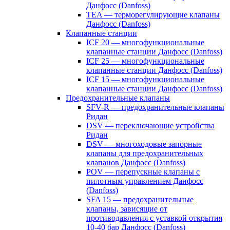
Данфосс (Danfoss)
TEA — терморегулирующие клапаны
Данфосс (Danfoss)
Клапанные станции
ICF 20 — многофункциональные
клапанные станции Данфосс (Danfoss)
ICF 25 — многофункциональные
клапанные станции Данфосс (Danfoss)
ICF 15 — многофункциональные
клапанные станции Данфосс (Danfoss)
Предохранительные клапаны
SFV-R — предохранительные клапаны
Ридан
DSV — переключающие устройства
Ридан
DSV — многоходовые запорные
клапаны для предохранительных
клапанов Данфосс (Danfoss)
POV — перепускные клапаны с
пилотным управлением Данфосс
(Danfoss)
SFA 15 — предохранительные
клапаны, зависящие от
противодавления с уставкой открытия
10-40 бар Данфосс (Danfoss)