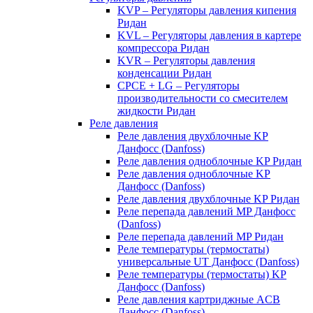
KVP – Регуляторы давления кипения
Ридан
KVL – Регуляторы давления в картере
компрессора Ридан
KVR – Регуляторы давления
конденсации Ридан
CPCE + LG – Регуляторы
производительности со смесителем
жидкости Ридан
Реле давления
Реле давления двухблочные KP
Данфосс (Danfoss)
Реле давления одноблочные KP Ридан
Реле давления одноблочные KP
Данфосс (Danfoss)
Реле давления двухблочные KP Ридан
Реле перепада давлений MP Данфосс
(Danfoss)
Реле перепада давлений MP Ридан
Реле температуры (термостаты)
универсальные UT Данфосс (Danfoss)
Реле температуры (термостаты) KP
Данфосс (Danfoss)
Реле давления картриджные ACB
Данфосс (Danfoss)