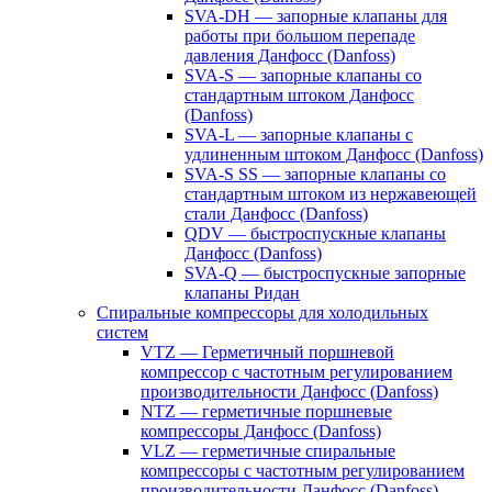
SVA-DH — запорные клапаны для
работы при большом перепаде
давления Данфосс (Danfoss)
SVA-S — запорные клапаны со
стандартным штоком Данфосс
(Danfoss)
SVA-L — запорные клапаны с
удлиненным штоком Данфосс (Danfoss)
SVA-S SS — запорные клапаны со
стандартным штоком из нержавеющей
стали Данфосс (Danfoss)
QDV — быстроспускные клапаны
Данфосс (Danfoss)
SVA-Q — быстроспускные запорные
клапаны Ридан
Спиральные компрессоры для холодильных
систем
VTZ — Герметичный поршневой
компрессор с частотным регулированием
производительности Данфосс (Danfoss)
NTZ — герметичные поршневые
компрессоры Данфосс (Danfoss)
VLZ — герметичные спиральные
компрессоры с частотным регулированием
производительности Данфосс (Danfoss)