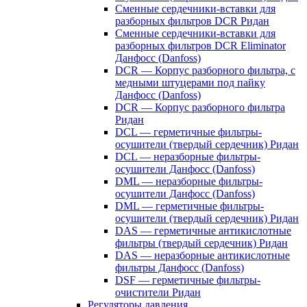
Сменные сердечники-вставки для
разборных фильтров DCR Ридан
Сменные сердечники-вставки для
разборных фильтров DCR Eliminator
Данфосс (Danfoss)
DCR — Корпус разборного фильтра, с
медными штуцерами под пайку
Данфосс (Danfoss)
DCR — Корпус разборного фильтра
Ридан
DCL — герметичные фильтры-
осушители (твердый сердечник) Ридан
DCL — неразборные фильтры-
осушители Данфосс (Danfoss)
DML — неразборные фильтры-
осушители Данфосс (Danfoss)
DML — герметичные фильтры-
осушители (твердый сердечник) Ридан
DAS — герметичные антикислотные
фильтры (твердый сердечник) Ридан
DAS — неразборные антикислотные
фильтры Данфосс (Danfoss)
DSF — герметичные фильтры-
очистители Ридан
Регуляторы давления