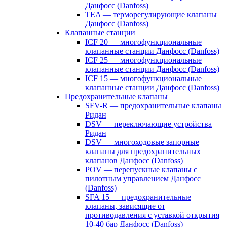
Данфосс (Danfoss)
TEA — терморегулирующие клапаны
Данфосс (Danfoss)
Клапанные станции
ICF 20 — многофункциональные
клапанные станции Данфосс (Danfoss)
ICF 25 — многофункциональные
клапанные станции Данфосс (Danfoss)
ICF 15 — многофункциональные
клапанные станции Данфосс (Danfoss)
Предохранительные клапаны
SFV-R — предохранительные клапаны
Ридан
DSV — переключающие устройства
Ридан
DSV — многоходовые запорные
клапаны для предохранительных
клапанов Данфосс (Danfoss)
POV — перепускные клапаны с
пилотным управлением Данфосс
(Danfoss)
SFA 15 — предохранительные
клапаны, зависящие от
противодавления с уставкой открытия
10-40 бар Данфосс (Danfoss)