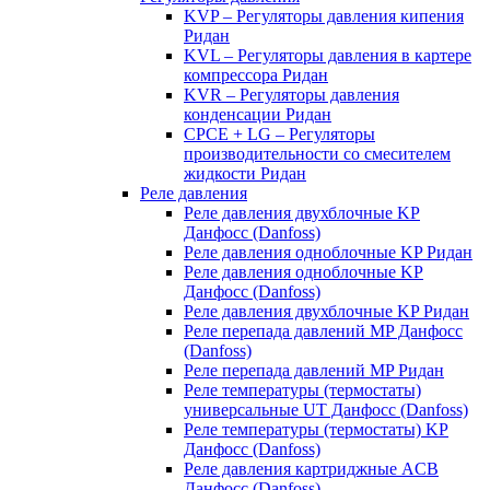
KVP – Регуляторы давления кипения
Ридан
KVL – Регуляторы давления в картере
компрессора Ридан
KVR – Регуляторы давления
конденсации Ридан
CPCE + LG – Регуляторы
производительности со смесителем
жидкости Ридан
Реле давления
Реле давления двухблочные KP
Данфосс (Danfoss)
Реле давления одноблочные KP Ридан
Реле давления одноблочные KP
Данфосс (Danfoss)
Реле давления двухблочные KP Ридан
Реле перепада давлений MP Данфосс
(Danfoss)
Реле перепада давлений MP Ридан
Реле температуры (термостаты)
универсальные UT Данфосс (Danfoss)
Реле температуры (термостаты) KP
Данфосс (Danfoss)
Реле давления картриджные ACB
Данфосс (Danfoss)