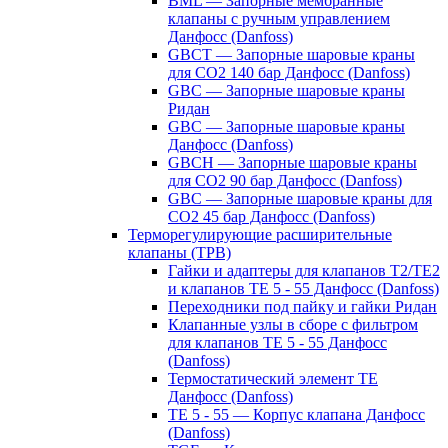
BML — Запорные мембранные
клапаны с ручным управлением
Данфосс (Danfoss)
GBCT — Запорные шаровые краны
для CO2 140 бар Данфосс (Danfoss)
GBC — Запорные шаровые краны
Ридан
GBC — Запорные шаровые краны
Данфосс (Danfoss)
GBCH — Запорные шаровые краны
для CO2 90 бар Данфосс (Danfoss)
GBC — Запорные шаровые краны для
CO2 45 бар Данфосс (Danfoss)
Терморегулирующие расширительные
клапаны (ТРВ)
Гайки и адаптеры для клапанов T2/TE2
и клапанов TE 5 - 55 Данфосс (Danfoss)
Переходники под пайку и гайки Ридан
Клапанные узлы в сборе с фильтром
для клапанов TE 5 - 55 Данфосс
(Danfoss)
Термостатический элемент TE
Данфосс (Danfoss)
TE 5 - 55 — Корпус клапана Данфосс
(Danfoss)