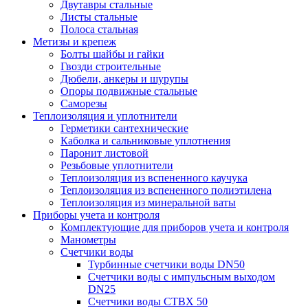
Двутавры стальные
Листы стальные
Полоса стальная
Метизы и крепеж
Болты шайбы и гайки
Гвозди строительные
Дюбели, анкеры и шурупы
Опоры подвижные стальные
Саморезы
Теплоизоляция и уплотнители
Герметики сантехнические
Каболка и сальниковые уплотнения
Паронит листовой
Резьбовые уплотнители
Теплоизоляция из вспененного каучука
Теплоизоляция из вспененного полиэтилена
Теплоизоляция из минеральной ваты
Приборы учета и контроля
Комплектующие для приборов учета и контроля
Манометры
Счетчики воды
Турбинные счетчики воды DN50
Счетчики воды с импульсным выходом
DN25
Счетчики воды СТВХ 50