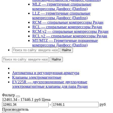
MLZ — герметичные спиральные
компрессоры Данфосс (Danfoss)
LLZ — герметичные спиральные
компрессоры Данфосс (Danfoss)
RCM — спиральные компрессоры Ридан
RCL — спиральные компрессоры Ридан
RCM v2 — спиральные компрессоры Ридан
RCL v2 — спиральные компрессоры Ридан
MT/MTZ — Герметичные поршневые
компрессоры Данфосс (Danfoss)
Найти
Найти
Автоматика и регулирующая арматура
Клапаны электромагнитные
EV225R — двухпозиционные двухходовые
электромагнитные клапаны для пара Ридан
Фильтр
12461.34
-
17446.1
руб
Цена
-
руб
Производитель