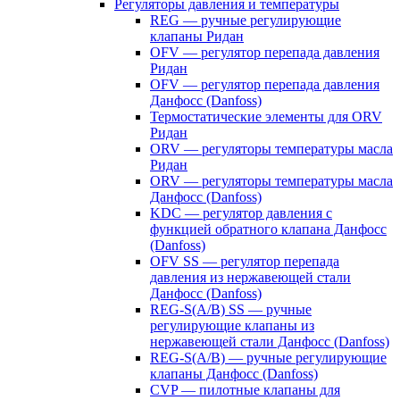
Регуляторы давления и температуры
REG — ручные регулирующие
клапаны Ридан
OFV — регулятор перепада давления
Ридан
OFV — регулятор перепада давления
Данфосс (Danfoss)
Термостатические элементы для ORV
Ридан
ORV — регуляторы температуры масла
Ридан
ORV — регуляторы температуры масла
Данфосс (Danfoss)
KDC — регулятор давления с
функцией обратного клапана Данфосс
(Danfoss)
OFV SS — регулятор перепада
давления из нержавеющей стали
Данфосс (Danfoss)
REG-S(A/B) SS — ручные
регулирующие клапаны из
нержавеющей стали Данфосс (Danfoss)
REG-S(A/B) — ручные регулирующие
клапаны Данфосс (Danfoss)
CVP — пилотные клапаны для