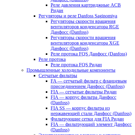
Реле давления картриджные ACB
Ридан
Регуляторы и реле Danfoss Saginomiya
Регуляторы скорости вращения
вентиляторов конденсатора RGE
Данфосс (Danfoss)
Регуляторы скорости вращения
вентиляторов конденсатора XGE
Данфосс (Danfoss)
Реле протока FQS Данфосс (Danfoss)
Реле протока
Реле протока FQS Ридан
Промышленные холодильные компоненты
Сетчатые фильтры
FA — сетчатый фильтр с фланцевым
присоединением Данфосс (Danfoss)
FIA — сетчатые фильтры Ридан
FIA — корпус фильтра Данфосс
(Danfoss)
FIA SS — корпус фильтра из
нержавеющей стали Данфосс (Danfoss)
Фильтрующие сетки для FIA Ридан
FIA — фильтрующий элемент Данфосс
(Danfoss)