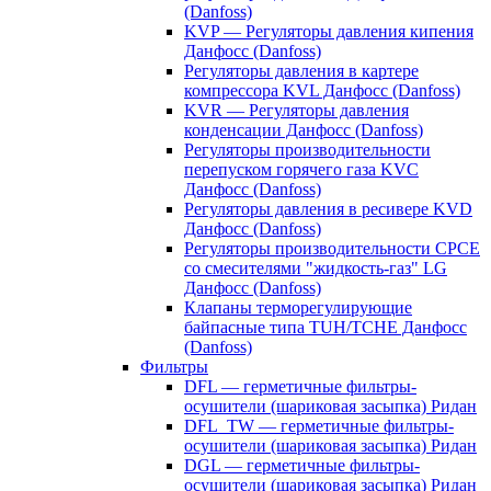
(Danfoss)
KVP — Регуляторы давления кипения
Данфосс (Danfoss)
Регуляторы давления в картере
компрессора KVL Данфосс (Danfoss)
KVR — Регуляторы давления
конденсации Данфосс (Danfoss)
Регуляторы производительности
перепуском горячего газа KVC
Данфосс (Danfoss)
Регуляторы давления в ресивере KVD
Данфосс (Danfoss)
Регуляторы производительности CPCE
со смесителями "жидкость-газ" LG
Данфосс (Danfoss)
Клапаны терморегулирующие
байпасные типа TUH/TCHE Данфосс
(Danfoss)
Фильтры
DFL — герметичные фильтры-
осушители (шариковая засыпка) Ридан
DFL_TW — герметичные фильтры-
осушители (шариковая засыпка) Ридан
DGL — герметичные фильтры-
осушители (шариковая засыпка) Ридан