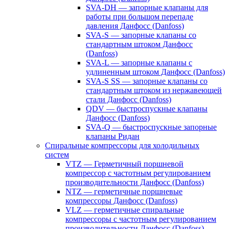
SVA-DH — запорные клапаны для
работы при большом перепаде
давления Данфосс (Danfoss)
SVA-S — запорные клапаны со
стандартным штоком Данфосс
(Danfoss)
SVA-L — запорные клапаны с
удлиненным штоком Данфосс (Danfoss)
SVA-S SS — запорные клапаны со
стандартным штоком из нержавеющей
стали Данфосс (Danfoss)
QDV — быстроспускные клапаны
Данфосс (Danfoss)
SVA-Q — быстроспускные запорные
клапаны Ридан
Спиральные компрессоры для холодильных
систем
VTZ — Герметичный поршневой
компрессор с частотным регулированием
производительности Данфосс (Danfoss)
NTZ — герметичные поршневые
компрессоры Данфосс (Danfoss)
VLZ — герметичные спиральные
компрессоры с частотным регулированием
производительности Данфосс (Danfoss)