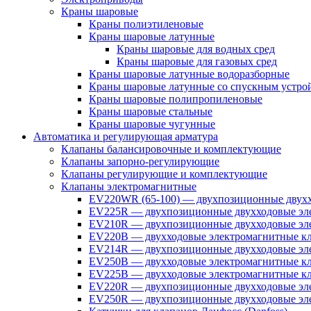
Краны шаровые
Краны полиэтиленовые
Краны шаровые латунные
Краны шаровые для водных сред
Краны шаровые для газовых сред
Краны шаровые латунные водоразборные
Краны шаровые латунные со спускным устро
Краны шаровые полипропиленовые
Краны шаровые стальные
Краны шаровые чугунные
Автоматика и регулирующая арматура
Клапаны балансировочные и комплектующие
Клапаны запорно-регулирующие
Клапаны регулирующие и комплектующие
Клапаны электромагнитные
EV220WR (65-100) — двухпозиционные двухх
EV225R — двухпозиционные двухходовые эле
EV210R — двухпозиционные двухходовые эле
EV220B — двухходовые электромагнитные кл
EV214R — двухпозиционные двухходовые эле
EV250B — двухходовые электромагнитные кл
EV225B — двухходовые электромагнитные кла
EV220R — двухпозиционные двухходовые эл
EV250R — двухпозиционные двухходовые эл