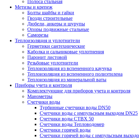
Полоса стальная
Метизы и крепеж
Болты шайбы и гайки
Гвозди строительные
Дюбели, анкеры и шурупы
Опоры подвижные стальные
Саморезы
Теплоизоляция и уплотнители
Герметики сантехнические
Каболка и сальниковые уплотнения
Паронит листовой
Резьбовые уплотнители
Теплоизоляция из вспененного каучука
Теплоизоляция из вспененного полиэтилена
Теплоизоляция из минеральной ваты
Приборы учета и контроля
Комплектующие для приборов учета и контроля
Манометры
Счетчики воды
Турбинные счетчики воды DN50
Счетчики воды с импульсным выходом DN25
Счетчики воды СТВХ 50
Счетчики воды Тепловодомер
Счетчики горячей воды
Счетчики горячей воды с импульсным выход