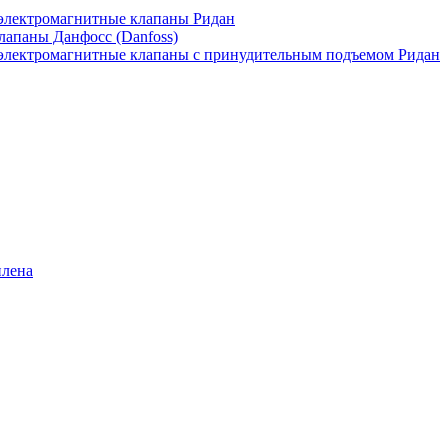
лектромагнитные клапаны Ридан
апаны Данфосс (Danfoss)
лектромагнитные клапаны с принудительным подъемом Ридан
илена