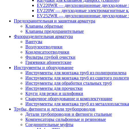
Катушки для клапанов Данфосс (Danfoss)
EV220WR — двухпозиционные двухходовые э
EV220W — двухходовые электромагнитные кл
EV252WR — двухпозиционные двухходовые э
Предохранительная и защитная арматура
Клапаны обратные
Клапаны предохранительные
Фазоразделительная арматура
Вантузы
Воздухоотводчики
Конденсатоотводчики
Фильтры грубой очистки
Грязевики абонентские
Инструменты и оборудование
Инструменты для монтажа труб из полипропилена
Инструменты для монтажа труб из сшитого полиэт
Инструменты для обработки стальных труб
Инструменты для прочистки
Круги для резки и шлифовки
Сварочное оборудование и комплектующие
Инструменты для монтажа труб из металлопластика
Трубы, фитинги и детали трубопроводов
Детали трубопроводов и фитинги стальные
Компенсаторы сильфонные и резиновые
Соединительные муфты