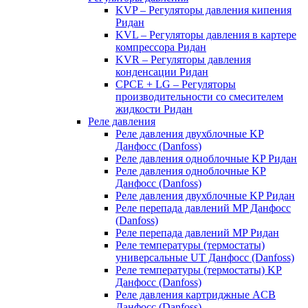
KVP – Регуляторы давления кипения
Ридан
KVL – Регуляторы давления в картере
компрессора Ридан
KVR – Регуляторы давления
конденсации Ридан
CPCE + LG – Регуляторы
производительности со смесителем
жидкости Ридан
Реле давления
Реле давления двухблочные KP
Данфосс (Danfoss)
Реле давления одноблочные KP Ридан
Реле давления одноблочные KP
Данфосс (Danfoss)
Реле давления двухблочные KP Ридан
Реле перепада давлений MP Данфосс
(Danfoss)
Реле перепада давлений MP Ридан
Реле температуры (термостаты)
универсальные UT Данфосс (Danfoss)
Реле температуры (термостаты) KP
Данфосс (Danfoss)
Реле давления картриджные ACB
Данфосс (Danfoss)