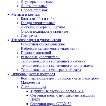
Двутавры стальные
Листы стальные
Полоса стальная
Метизы и крепеж
Болты шайбы и гайки
Гвозди строительные
Дюбели, анкеры и шурупы
Опоры подвижные стальные
Саморезы
Теплоизоляция и уплотнители
Герметики сантехнические
Каболка и сальниковые уплотнения
Паронит листовой
Резьбовые уплотнители
Теплоизоляция из вспененного каучука
Теплоизоляция из вспененного полиэтилена
Теплоизоляция из минеральной ваты
Приборы учета и контроля
Комплектующие для приборов учета и контроля
Манометры
Счетчики воды
Турбинные счетчики воды DN50
Счетчики воды с импульсным выходом
DN25
Счетчики воды СТВХ 50