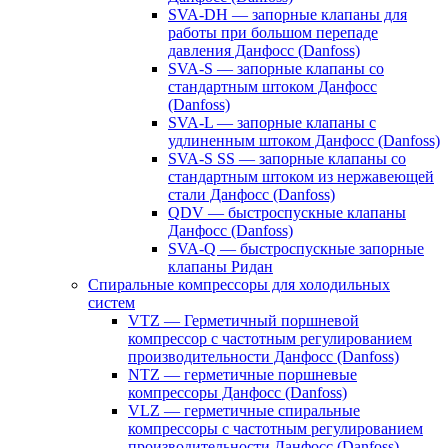
SVA-DH — запорные клапаны для
работы при большом перепаде
давления Данфосс (Danfoss)
SVA-S — запорные клапаны со
стандартным штоком Данфосс
(Danfoss)
SVA-L — запорные клапаны с
удлиненным штоком Данфосс (Danfoss)
SVA-S SS — запорные клапаны со
стандартным штоком из нержавеющей
стали Данфосс (Danfoss)
QDV — быстроспускные клапаны
Данфосс (Danfoss)
SVA-Q — быстроспускные запорные
клапаны Ридан
Спиральные компрессоры для холодильных
систем
VTZ — Герметичный поршневой
компрессор с частотным регулированием
производительности Данфосс (Danfoss)
NTZ — герметичные поршневые
компрессоры Данфосс (Danfoss)
VLZ — герметичные спиральные
компрессоры с частотным регулированием
производительности Данфосс (Danfoss)