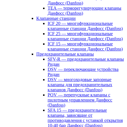
Данфосс (Danfoss)
TEA — терморегулирующие клапаны
Данфосс (Danfoss)
Клапанные станции
ICF 20 — многофункциональные
клапанные станции Данфосс (Danfoss)
ICF 25 — многофункциональные
клапанные станции Данфосс (Danfoss)
ICF 15 — многофункциональные
клапанные станции Данфосс (Danfoss)
Предохранительные клапаны
SFV-R — предохранительные клапаны
Ридан
DSV — переключающие устройства
Ридан
DSV — многоходовые запорные
клапаны для предохранительных
клапанов Данфосс (Danfoss)
POV — перепускные клапаны с
пилотным управлением Данфосс
(Danfoss)
SFA 15 — предохранительные
клапаны, зависящие от
противодавления с уставкой открытия
10-40 бар Данфосс (Danfoss)