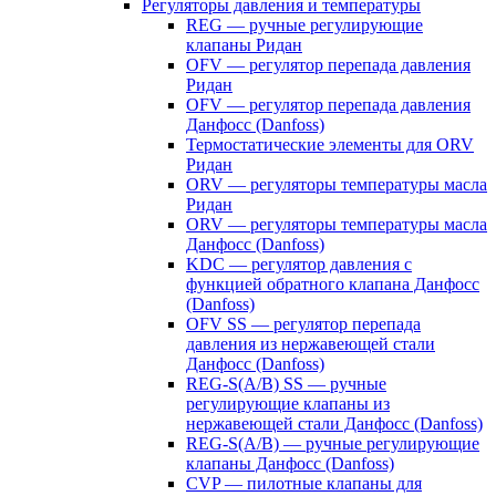
Регуляторы давления и температуры
REG — ручные регулирующие
клапаны Ридан
OFV — регулятор перепада давления
Ридан
OFV — регулятор перепада давления
Данфосс (Danfoss)
Термостатические элементы для ORV
Ридан
ORV — регуляторы температуры масла
Ридан
ORV — регуляторы температуры масла
Данфосс (Danfoss)
KDC — регулятор давления с
функцией обратного клапана Данфосс
(Danfoss)
OFV SS — регулятор перепада
давления из нержавеющей стали
Данфосс (Danfoss)
REG-S(A/B) SS — ручные
регулирующие клапаны из
нержавеющей стали Данфосс (Danfoss)
REG-S(A/B) — ручные регулирующие
клапаны Данфосс (Danfoss)
CVP — пилотные клапаны для