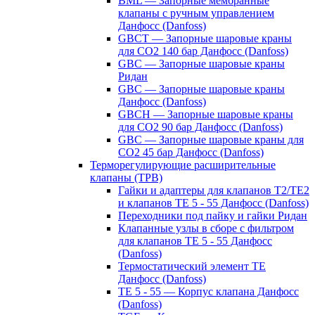
BML — Запорные мембранные
клапаны с ручным управлением
Данфосс (Danfoss)
GBCT — Запорные шаровые краны
для CO2 140 бар Данфосс (Danfoss)
GBC — Запорные шаровые краны
Ридан
GBC — Запорные шаровые краны
Данфосс (Danfoss)
GBCH — Запорные шаровые краны
для CO2 90 бар Данфосс (Danfoss)
GBC — Запорные шаровые краны для
CO2 45 бар Данфосс (Danfoss)
Терморегулирующие расширительные
клапаны (ТРВ)
Гайки и адаптеры для клапанов T2/TE2
и клапанов TE 5 - 55 Данфосс (Danfoss)
Переходники под пайку и гайки Ридан
Клапанные узлы в сборе с фильтром
для клапанов TE 5 - 55 Данфосс
(Danfoss)
Термостатический элемент TE
Данфосс (Danfoss)
TE 5 - 55 — Корпус клапана Данфосс
(Danfoss)