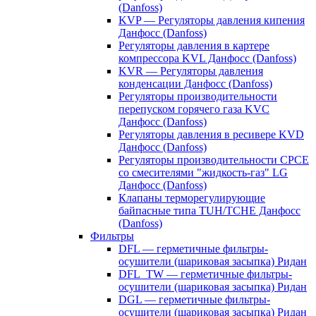
(Danfoss)
KVP — Регуляторы давления кипения
Данфосс (Danfoss)
Регуляторы давления в картере
компрессора KVL Данфосс (Danfoss)
KVR — Регуляторы давления
конденсации Данфосс (Danfoss)
Регуляторы производительности
перепуском горячего газа KVC
Данфосс (Danfoss)
Регуляторы давления в ресивере KVD
Данфосс (Danfoss)
Регуляторы производительности CPCE
со смесителями "жидкость-газ" LG
Данфосс (Danfoss)
Клапаны терморегулирующие
байпасные типа TUH/TCHE Данфосс
(Danfoss)
Фильтры
DFL — герметичные фильтры-
осушители (шариковая засыпка) Ридан
DFL_TW — герметичные фильтры-
осушители (шариковая засыпка) Ридан
DGL — герметичные фильтры-
осушители (шариковая засыпка) Ридан