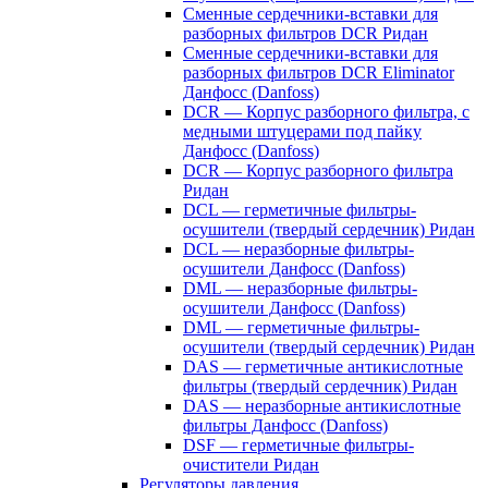
Сменные сердечники-вставки для
разборных фильтров DCR Ридан
Сменные сердечники-вставки для
разборных фильтров DCR Eliminator
Данфосс (Danfoss)
DCR — Корпус разборного фильтра, с
медными штуцерами под пайку
Данфосс (Danfoss)
DCR — Корпус разборного фильтра
Ридан
DCL — герметичные фильтры-
осушители (твердый сердечник) Ридан
DCL — неразборные фильтры-
осушители Данфосс (Danfoss)
DML — неразборные фильтры-
осушители Данфосс (Danfoss)
DML — герметичные фильтры-
осушители (твердый сердечник) Ридан
DAS — герметичные антикислотные
фильтры (твердый сердечник) Ридан
DAS — неразборные антикислотные
фильтры Данфосс (Danfoss)
DSF — герметичные фильтры-
очистители Ридан
Регуляторы давления