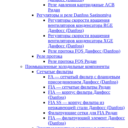
Реле давления картриджные ACB
Ридан
Регуляторы и реле Danfoss Saginomiya
Регуляторы скорости вращения
вентиляторов конденсатора RGE
Данфосс (Danfoss)
Регуляторы скорости вращения
вентиляторов конденсатора XGE
Данфосс (Danfoss)
Реле протока FQS Данфосс (Danfoss)
Реле протока
Реле протока FQS Ридан
Промышленные холодильные компоненты
Сетчатые фильтры
FA — сетчатый фильтр с фланцевым
присоединением Данфосс (Danfoss)
FIA — сетчатые фильтры Ридан
FIA — корпус фильтра Данфосс
(Danfoss)
FIA SS — корпус фильтра из
нержавеющей стали Данфосс (Danfoss)
Фильтрующие сетки для FIA Ридан
FIA — фильтрующий элемент Данфосс
(Danfoss)