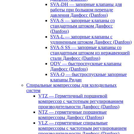
SVA-DH — запорные клапаны для
работы при большом перепаде
давления Данфосс (Danfoss)
SVA-S — запорные клапаны со
стандартным штоком Данфосс
(Danfoss)
SVA-L — запорные клапаны с
удлиненным штоком Данфосс (Danfoss)
SVA-S SS — запорные клапаны со
стандартным штоком из нержавеющей
стали Данфосс (Danfoss)
QDV — быстроспускные клапаны
Данфосс (Danfoss)
SVA-Q — быстроспускные запорные
клапаны Ридан
Спиральные компрессоры для холодильных
систем
VTZ — Герметичный поршневой
компрессор с частотным регулированием
производительности Данфосс (Danfoss)
NTZ — герметичные поршневые
компрессоры Данфосс (Danfoss)
VLZ — герметичные спиральные
компрессоры с частотным регулированием
производительности Данфосс (Danfoss)