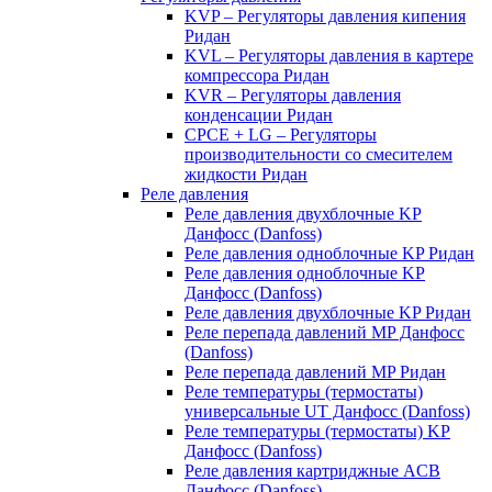
KVP – Регуляторы давления кипения
Ридан
KVL – Регуляторы давления в картере
компрессора Ридан
KVR – Регуляторы давления
конденсации Ридан
CPCE + LG – Регуляторы
производительности со смесителем
жидкости Ридан
Реле давления
Реле давления двухблочные KP
Данфосс (Danfoss)
Реле давления одноблочные KP Ридан
Реле давления одноблочные KP
Данфосс (Danfoss)
Реле давления двухблочные KP Ридан
Реле перепада давлений MP Данфосс
(Danfoss)
Реле перепада давлений MP Ридан
Реле температуры (термостаты)
универсальные UT Данфосс (Danfoss)
Реле температуры (термостаты) KP
Данфосс (Danfoss)
Реле давления картриджные ACB
Данфосс (Danfoss)