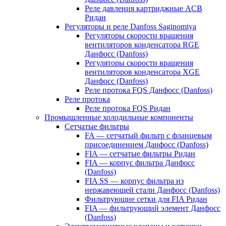
Реле давления картриджные ACB
Ридан
Регуляторы и реле Danfoss Saginomiya
Регуляторы скорости вращения
вентиляторов конденсатора RGE
Данфосс (Danfoss)
Регуляторы скорости вращения
вентиляторов конденсатора XGE
Данфосс (Danfoss)
Реле протока FQS Данфосс (Danfoss)
Реле протока
Реле протока FQS Ридан
Промышленные холодильные компоненты
Сетчатые фильтры
FA — сетчатый фильтр с фланцевым
присоединением Данфосс (Danfoss)
FIA — сетчатые фильтры Ридан
FIA — корпус фильтра Данфосс
(Danfoss)
FIA SS — корпус фильтра из
нержавеющей стали Данфосс (Danfoss)
Фильтрующие сетки для FIA Ридан
FIA — фильтрующий элемент Данфосс
(Danfoss)