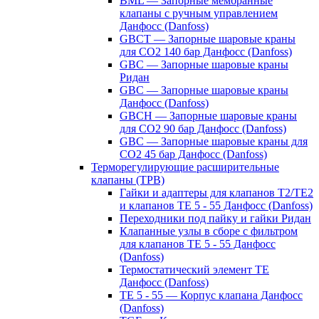
BML — Запорные мембранные
клапаны с ручным управлением
Данфосс (Danfoss)
GBCT — Запорные шаровые краны
для CO2 140 бар Данфосс (Danfoss)
GBC — Запорные шаровые краны
Ридан
GBC — Запорные шаровые краны
Данфосс (Danfoss)
GBCH — Запорные шаровые краны
для CO2 90 бар Данфосс (Danfoss)
GBC — Запорные шаровые краны для
CO2 45 бар Данфосс (Danfoss)
Терморегулирующие расширительные
клапаны (ТРВ)
Гайки и адаптеры для клапанов T2/TE2
и клапанов TE 5 - 55 Данфосс (Danfoss)
Переходники под пайку и гайки Ридан
Клапанные узлы в сборе с фильтром
для клапанов TE 5 - 55 Данфосс
(Danfoss)
Термостатический элемент TE
Данфосс (Danfoss)
TE 5 - 55 — Корпус клапана Данфосс
(Danfoss)