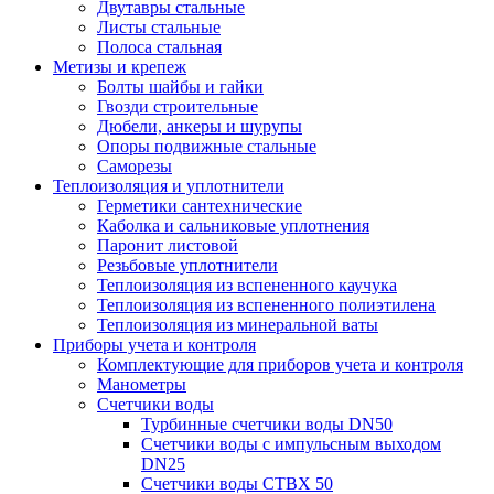
Двутавры стальные
Листы стальные
Полоса стальная
Метизы и крепеж
Болты шайбы и гайки
Гвозди строительные
Дюбели, анкеры и шурупы
Опоры подвижные стальные
Саморезы
Теплоизоляция и уплотнители
Герметики сантехнические
Каболка и сальниковые уплотнения
Паронит листовой
Резьбовые уплотнители
Теплоизоляция из вспененного каучука
Теплоизоляция из вспененного полиэтилена
Теплоизоляция из минеральной ваты
Приборы учета и контроля
Комплектующие для приборов учета и контроля
Манометры
Счетчики воды
Турбинные счетчики воды DN50
Счетчики воды с импульсным выходом
DN25
Счетчики воды СТВХ 50