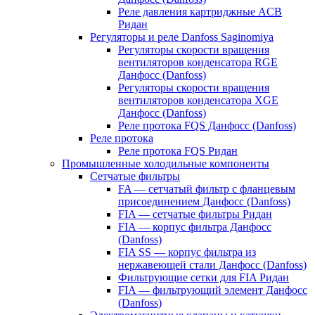
Реле давления картриджные ACB
Ридан
Регуляторы и реле Danfoss Saginomiya
Регуляторы скорости вращения
вентиляторов конденсатора RGE
Данфосс (Danfoss)
Регуляторы скорости вращения
вентиляторов конденсатора XGE
Данфосс (Danfoss)
Реле протока FQS Данфосс (Danfoss)
Реле протока
Реле протока FQS Ридан
Промышленные холодильные компоненты
Сетчатые фильтры
FA — сетчатый фильтр с фланцевым
присоединением Данфосс (Danfoss)
FIA — сетчатые фильтры Ридан
FIA — корпус фильтра Данфосс
(Danfoss)
FIA SS — корпус фильтра из
нержавеющей стали Данфосс (Danfoss)
Фильтрующие сетки для FIA Ридан
FIA — фильтрующий элемент Данфосс
(Danfoss)