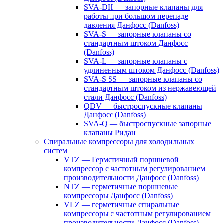
SVA-DH — запорные клапаны для
работы при большом перепаде
давления Данфосс (Danfoss)
SVA-S — запорные клапаны со
стандартным штоком Данфосс
(Danfoss)
SVA-L — запорные клапаны с
удлиненным штоком Данфосс (Danfoss)
SVA-S SS — запорные клапаны со
стандартным штоком из нержавеющей
стали Данфосс (Danfoss)
QDV — быстроспускные клапаны
Данфосс (Danfoss)
SVA-Q — быстроспускные запорные
клапаны Ридан
Спиральные компрессоры для холодильных
систем
VTZ — Герметичный поршневой
компрессор с частотным регулированием
производительности Данфосс (Danfoss)
NTZ — герметичные поршневые
компрессоры Данфосс (Danfoss)
VLZ — герметичные спиральные
компрессоры с частотным регулированием
производительности Данфосс (Danfoss)