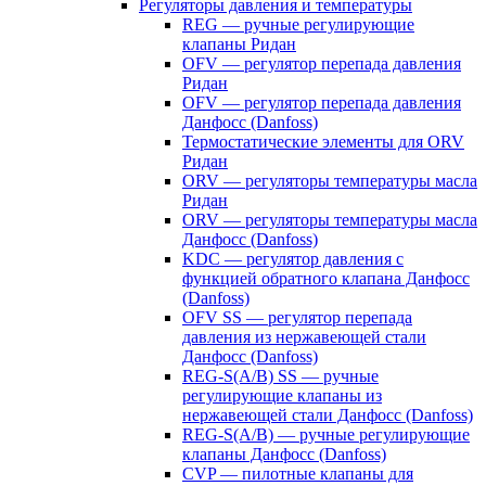
Регуляторы давления и температуры
REG — ручные регулирующие
клапаны Ридан
OFV — регулятор перепада давления
Ридан
OFV — регулятор перепада давления
Данфосс (Danfoss)
Термостатические элементы для ORV
Ридан
ORV — регуляторы температуры масла
Ридан
ORV — регуляторы температуры масла
Данфосс (Danfoss)
KDC — регулятор давления с
функцией обратного клапана Данфосс
(Danfoss)
OFV SS — регулятор перепада
давления из нержавеющей стали
Данфосс (Danfoss)
REG-S(A/B) SS — ручные
регулирующие клапаны из
нержавеющей стали Данфосс (Danfoss)
REG-S(A/B) — ручные регулирующие
клапаны Данфосс (Danfoss)
CVP — пилотные клапаны для