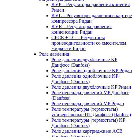
KVP – Регуляторы давления кипения
Ридан
KVL – Регуляторы давления в картере
компрессора Ридан
KVR – Регуляторы давления
конденсации Ридан
CPCE + LG – Регуляторы
производительности со смесителем
жидкости Ридан
Реле давления
Реле давления двухблочные KP
Данфосс (Danfoss)
Реле давления одноблочные KP Ридан
Реле давления одноблочные KP
Данфосс (Danfoss)
Реле давления двухблочные KP Ридан
Реле перепада давлений MP Данфосс
(Danfoss)
Реле перепада давлений MP Ридан
Реле температуры (термостаты)
универсальные UT Данфосс (Danfoss)
Реле температуры (термостаты) KP
Данфосс (Danfoss)
Реле давления картриджные ACB
Данфосс (Danfoss)