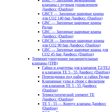
BML — Запорные мембранные
клапаны с ручным управлением
Данфосс (Danfoss)
GBCT — Запорные шаровые краны
для CO2 140 бар Данфосс (Danfoss)
GBC — Запорные шаровые краны
Ридан
GBC — Запорные шаровые краны
Данфосс (Danfoss)
GBCH — Запорные шаровые краны
для CO2 90 бар Данфосс (Danfoss)
GBC — Запорные шаровые краны для
CO2 45 бар Данфосс (Danfoss)
Терморегулирующие расширительные
клапаны (ТРВ)
Гайки и адаптеры для клапанов T2/TE2
и клапанов TE 5 - 55 Данфосс (Danfoss)
Переходники под пайку и гайки Ридан
Клапанные узлы в сборе с фильтром
для клапанов TE 5 - 55 Данфосс
(Danfoss)
Термостатический элемент TE
Данфосс (Danfoss)
TE 5 - 55 — Корпус клапана Данфосс
(Danfoss)