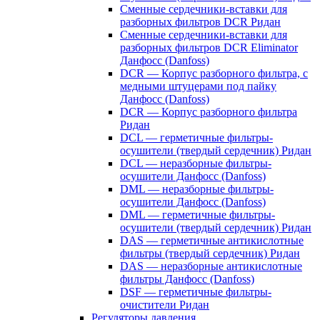
Сменные сердечники-вставки для
разборных фильтров DCR Ридан
Сменные сердечники-вставки для
разборных фильтров DCR Eliminator
Данфосс (Danfoss)
DCR — Корпус разборного фильтра, с
медными штуцерами под пайку
Данфосс (Danfoss)
DCR — Корпус разборного фильтра
Ридан
DCL — герметичные фильтры-
осушители (твердый сердечник) Ридан
DCL — неразборные фильтры-
осушители Данфосс (Danfoss)
DML — неразборные фильтры-
осушители Данфосс (Danfoss)
DML — герметичные фильтры-
осушители (твердый сердечник) Ридан
DAS — герметичные антикислотные
фильтры (твердый сердечник) Ридан
DAS — неразборные антикислотные
фильтры Данфосс (Danfoss)
DSF — герметичные фильтры-
очистители Ридан
Регуляторы давления