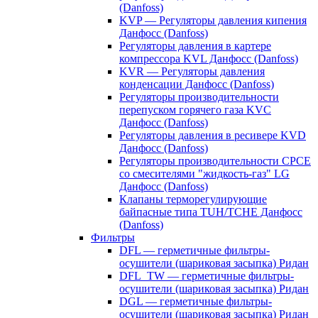
(Danfoss)
KVP — Регуляторы давления кипения
Данфосс (Danfoss)
Регуляторы давления в картере
компрессора KVL Данфосс (Danfoss)
KVR — Регуляторы давления
конденсации Данфосс (Danfoss)
Регуляторы производительности
перепуском горячего газа KVC
Данфосс (Danfoss)
Регуляторы давления в ресивере KVD
Данфосс (Danfoss)
Регуляторы производительности CPCE
со смесителями "жидкость-газ" LG
Данфосс (Danfoss)
Клапаны терморегулирующие
байпасные типа TUH/TCHE Данфосс
(Danfoss)
Фильтры
DFL — герметичные фильтры-
осушители (шариковая засыпка) Ридан
DFL_TW — герметичные фильтры-
осушители (шариковая засыпка) Ридан
DGL — герметичные фильтры-
осушители (шариковая засыпка) Ридан