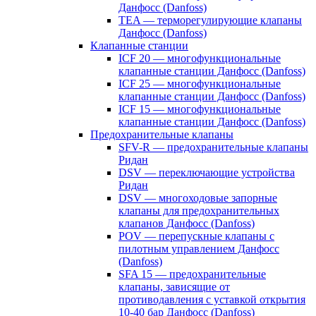
Данфосс (Danfoss)
TEA — терморегулирующие клапаны
Данфосс (Danfoss)
Клапанные станции
ICF 20 — многофункциональные
клапанные станции Данфосс (Danfoss)
ICF 25 — многофункциональные
клапанные станции Данфосс (Danfoss)
ICF 15 — многофункциональные
клапанные станции Данфосс (Danfoss)
Предохранительные клапаны
SFV-R — предохранительные клапаны
Ридан
DSV — переключающие устройства
Ридан
DSV — многоходовые запорные
клапаны для предохранительных
клапанов Данфосс (Danfoss)
POV — перепускные клапаны с
пилотным управлением Данфосс
(Danfoss)
SFA 15 — предохранительные
клапаны, зависящие от
противодавления с уставкой открытия
10-40 бар Данфосс (Danfoss)