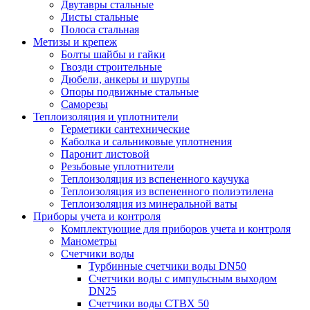
Двутавры стальные
Листы стальные
Полоса стальная
Метизы и крепеж
Болты шайбы и гайки
Гвозди строительные
Дюбели, анкеры и шурупы
Опоры подвижные стальные
Саморезы
Теплоизоляция и уплотнители
Герметики сантехнические
Каболка и сальниковые уплотнения
Паронит листовой
Резьбовые уплотнители
Теплоизоляция из вспененного каучука
Теплоизоляция из вспененного полиэтилена
Теплоизоляция из минеральной ваты
Приборы учета и контроля
Комплектующие для приборов учета и контроля
Манометры
Счетчики воды
Турбинные счетчики воды DN50
Счетчики воды с импульсным выходом
DN25
Счетчики воды СТВХ 50