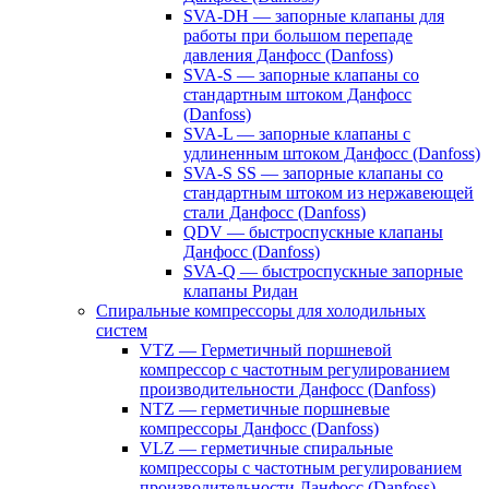
SVA-DH — запорные клапаны для
работы при большом перепаде
давления Данфосс (Danfoss)
SVA-S — запорные клапаны со
стандартным штоком Данфосс
(Danfoss)
SVA-L — запорные клапаны с
удлиненным штоком Данфосс (Danfoss)
SVA-S SS — запорные клапаны со
стандартным штоком из нержавеющей
стали Данфосс (Danfoss)
QDV — быстроспускные клапаны
Данфосс (Danfoss)
SVA-Q — быстроспускные запорные
клапаны Ридан
Спиральные компрессоры для холодильных
систем
VTZ — Герметичный поршневой
компрессор с частотным регулированием
производительности Данфосс (Danfoss)
NTZ — герметичные поршневые
компрессоры Данфосс (Danfoss)
VLZ — герметичные спиральные
компрессоры с частотным регулированием
производительности Данфосс (Danfoss)