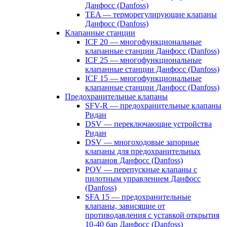
Данфосс (Danfoss)
TEA — терморегулирующие клапаны
Данфосс (Danfoss)
Клапанные станции
ICF 20 — многофункциональные
клапанные станции Данфосс (Danfoss)
ICF 25 — многофункциональные
клапанные станции Данфосс (Danfoss)
ICF 15 — многофункциональные
клапанные станции Данфосс (Danfoss)
Предохранительные клапаны
SFV-R — предохранительные клапаны
Ридан
DSV — переключающие устройства
Ридан
DSV — многоходовые запорные
клапаны для предохранительных
клапанов Данфосс (Danfoss)
POV — перепускные клапаны с
пилотным управлением Данфосс
(Danfoss)
SFA 15 — предохранительные
клапаны, зависящие от
противодавления с уставкой открытия
10-40 бар Данфосс (Danfoss)