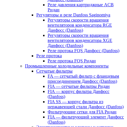
Реле давления картриджные ACB
Ридан
Регуляторы и реле Danfoss Saginomiya
Регуляторы скорости вращения
вентиляторов конденсатора RGE
Данфосс (Danfoss)
Регуляторы скорости вращения
вентиляторов конденсатора XGE
Данфосс (Danfoss)
Реле протока FQS Данфосс (Danfoss)
Реле протока
Реле протока FQS Ридан
Промышленные холодильные компоненты
Сетчатые фильтры
FA — сетчатый фильтр с фланцевым
присоединением Данфосс (Danfoss)
FIA — сетчатые фильтры Ридан
FIA — корпус фильтра Данфосс
(Danfoss)
FIA SS — корпус фильтра из
нержавеющей стали Данфосс (Danfoss)
Фильтрующие сетки для FIA Ридан
FIA — фильтрующий элемент Данфосс
(Danfoss)