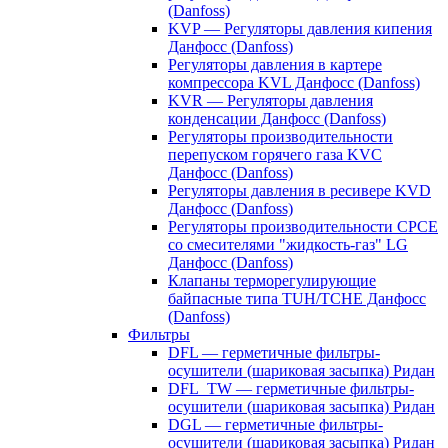
(Danfoss)
KVP — Регуляторы давления кипения
Данфосс (Danfoss)
Регуляторы давления в картере
компрессора KVL Данфосс (Danfoss)
KVR — Регуляторы давления
конденсации Данфосс (Danfoss)
Регуляторы производительности
перепуском горячего газа KVC
Данфосс (Danfoss)
Регуляторы давления в ресивере KVD
Данфосс (Danfoss)
Регуляторы производительности CPCE
со смесителями "жидкость-газ" LG
Данфосс (Danfoss)
Клапаны терморегулирующие
байпасные типа TUH/TCHE Данфосс
(Danfoss)
Фильтры
DFL — герметичные фильтры-
осушители (шариковая засыпка) Ридан
DFL_TW — герметичные фильтры-
осушители (шариковая засыпка) Ридан
DGL — герметичные фильтры-
осушители (шариковая засыпка) Ридан