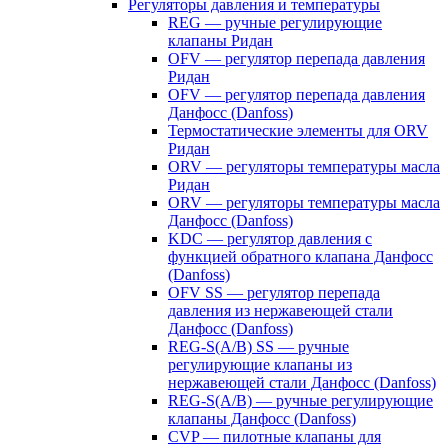
Регуляторы давления и температуры
REG — ручные регулирующие
клапаны Ридан
OFV — регулятор перепада давления
Ридан
OFV — регулятор перепада давления
Данфосс (Danfoss)
Термостатические элементы для ORV
Ридан
ORV — регуляторы температуры масла
Ридан
ORV — регуляторы температуры масла
Данфосс (Danfoss)
KDC — регулятор давления с
функцией обратного клапана Данфосс
(Danfoss)
OFV SS — регулятор перепада
давления из нержавеющей стали
Данфосс (Danfoss)
REG-S(A/B) SS — ручные
регулирующие клапаны из
нержавеющей стали Данфосс (Danfoss)
REG-S(A/B) — ручные регулирующие
клапаны Данфосс (Danfoss)
CVP — пилотные клапаны для