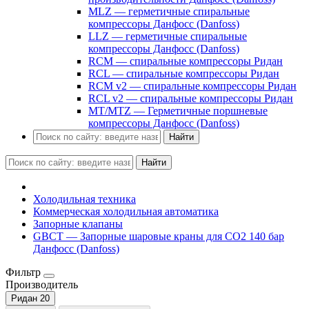
MLZ — герметичные спиральные
компрессоры Данфосс (Danfoss)
LLZ — герметичные спиральные
компрессоры Данфосс (Danfoss)
RCM — спиральные компрессоры Ридан
RCL — спиральные компрессоры Ридан
RCM v2 — спиральные компрессоры Ридан
RCL v2 — спиральные компрессоры Ридан
MT/MTZ — Герметичные поршневые
компрессоры Данфосс (Danfoss)
Найти
Найти
Холодильная техника
Коммерческая холодильная автоматика
Запорные клапаны
GBCT — Запорные шаровые краны для CO2 140 бар
Данфосс (Danfoss)
Фильтр
Производитель
Ридан
20