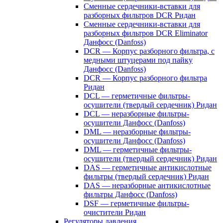
Сменные сердечники-вставки для
разборных фильтров DCR Ридан
Сменные сердечники-вставки для
разборных фильтров DCR Eliminator
Данфосс (Danfoss)
DCR — Корпус разборного фильтра, с
медными штуцерами под пайку
Данфосс (Danfoss)
DCR — Корпус разборного фильтра
Ридан
DCL — герметичные фильтры-
осушители (твердый сердечник) Ридан
DCL — неразборные фильтры-
осушители Данфосс (Danfoss)
DML — неразборные фильтры-
осушители Данфосс (Danfoss)
DML — герметичные фильтры-
осушители (твердый сердечник) Ридан
DAS — герметичные антикислотные
фильтры (твердый сердечник) Ридан
DAS — неразборные антикислотные
фильтры Данфосс (Danfoss)
DSF — герметичные фильтры-
очистители Ридан
Регуляторы давления