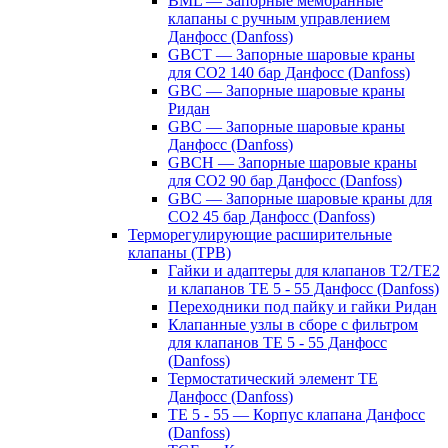
BML — Запорные мембранные
клапаны с ручным управлением
Данфосс (Danfoss)
GBCT — Запорные шаровые краны
для CO2 140 бар Данфосс (Danfoss)
GBC — Запорные шаровые краны
Ридан
GBC — Запорные шаровые краны
Данфосс (Danfoss)
GBCH — Запорные шаровые краны
для CO2 90 бар Данфосс (Danfoss)
GBC — Запорные шаровые краны для
CO2 45 бар Данфосс (Danfoss)
Терморегулирующие расширительные
клапаны (ТРВ)
Гайки и адаптеры для клапанов T2/TE2
и клапанов TE 5 - 55 Данфосс (Danfoss)
Переходники под пайку и гайки Ридан
Клапанные узлы в сборе с фильтром
для клапанов TE 5 - 55 Данфосс
(Danfoss)
Термостатический элемент TE
Данфосс (Danfoss)
TE 5 - 55 — Корпус клапана Данфосс
(Danfoss)