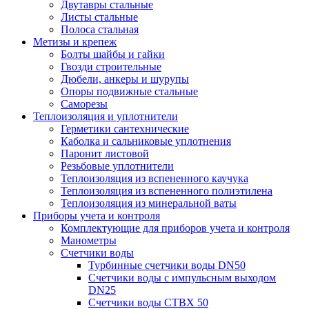
Двутавры стальные
Листы стальные
Полоса стальная
Метизы и крепеж
Болты шайбы и гайки
Гвозди строительные
Дюбели, анкеры и шурупы
Опоры подвижные стальные
Саморезы
Теплоизоляция и уплотнители
Герметики сантехнические
Каболка и сальниковые уплотнения
Паронит листовой
Резьбовые уплотнители
Теплоизоляция из вспененного каучука
Теплоизоляция из вспененного полиэтилена
Теплоизоляция из минеральной ваты
Приборы учета и контроля
Комплектующие для приборов учета и контроля
Манометры
Счетчики воды
Турбинные счетчики воды DN50
Счетчики воды с импульсным выходом
DN25
Счетчики воды СТВХ 50