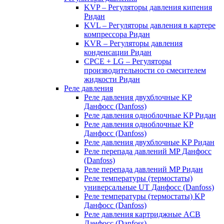
KVP – Регуляторы давления кипения
Ридан
KVL – Регуляторы давления в картере
компрессора Ридан
KVR – Регуляторы давления
конденсации Ридан
CPCE + LG – Регуляторы
производительности со смесителем
жидкости Ридан
Реле давления
Реле давления двухблочные KP
Данфосс (Danfoss)
Реле давления одноблочные KP Ридан
Реле давления одноблочные KP
Данфосс (Danfoss)
Реле давления двухблочные KP Ридан
Реле перепада давлений MP Данфосс
(Danfoss)
Реле перепада давлений MP Ридан
Реле температуры (термостаты)
универсальные UT Данфосс (Danfoss)
Реле температуры (термостаты) KP
Данфосс (Danfoss)
Реле давления картриджные ACB
Данфосс (Danfoss)