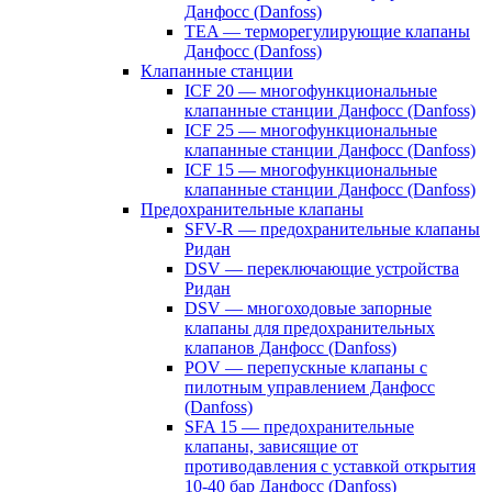
Данфосс (Danfoss)
TEA — терморегулирующие клапаны
Данфосс (Danfoss)
Клапанные станции
ICF 20 — многофункциональные
клапанные станции Данфосс (Danfoss)
ICF 25 — многофункциональные
клапанные станции Данфосс (Danfoss)
ICF 15 — многофункциональные
клапанные станции Данфосс (Danfoss)
Предохранительные клапаны
SFV-R — предохранительные клапаны
Ридан
DSV — переключающие устройства
Ридан
DSV — многоходовые запорные
клапаны для предохранительных
клапанов Данфосс (Danfoss)
POV — перепускные клапаны с
пилотным управлением Данфосс
(Danfoss)
SFA 15 — предохранительные
клапаны, зависящие от
противодавления с уставкой открытия
10-40 бар Данфосс (Danfoss)