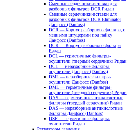
Сменные сердечники-вставки для
разборных фильтров DCR Ридан
Сменные сердечники-вставки для
разборных фильтров DCR Eliminator
Данфосс (Danfoss)
DCR — Корпус разборного фильтра, с
медными штуцерами под пайку
Данфосс (Danfoss)
DCR — Корпус разборного фильтра
Ридан
DCL — герметичные фильтры-
осушители (твердый сердечник) Ридан
DCL — неразборные фильтры-
осушители Данфосс (Danfoss)
DML — неразборные фильтры-
осушители Данфосс (Danfoss)
DML — герметичные фильтры-
осушители (твердый сердечник) Ридан
DAS — герметичные антикислотные
фильтры (твердый сердечник) Ридан
DAS — неразборные антикислотные
фильтры Данфосс (Danfoss)
DSF — герметичные фильтры-
очистители Ридан
Регуляторы давления