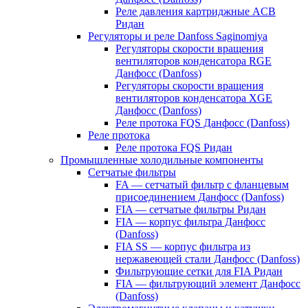
Реле давления картриджные ACB
Ридан
Регуляторы и реле Danfoss Saginomiya
Регуляторы скорости вращения
вентиляторов конденсатора RGE
Данфосс (Danfoss)
Регуляторы скорости вращения
вентиляторов конденсатора XGE
Данфосс (Danfoss)
Реле протока FQS Данфосс (Danfoss)
Реле протока
Реле протока FQS Ридан
Промышленные холодильные компоненты
Сетчатые фильтры
FA — сетчатый фильтр с фланцевым
присоединением Данфосс (Danfoss)
FIA — сетчатые фильтры Ридан
FIA — корпус фильтра Данфосс
(Danfoss)
FIA SS — корпус фильтра из
нержавеющей стали Данфосс (Danfoss)
Фильтрующие сетки для FIA Ридан
FIA — фильтрующий элемент Данфосс
(Danfoss)