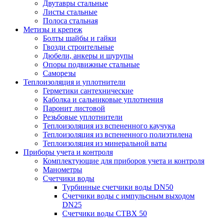
Двутавры стальные
Листы стальные
Полоса стальная
Метизы и крепеж
Болты шайбы и гайки
Гвозди строительные
Дюбели, анкеры и шурупы
Опоры подвижные стальные
Саморезы
Теплоизоляция и уплотнители
Герметики сантехнические
Каболка и сальниковые уплотнения
Паронит листовой
Резьбовые уплотнители
Теплоизоляция из вспененного каучука
Теплоизоляция из вспененного полиэтилена
Теплоизоляция из минеральной ваты
Приборы учета и контроля
Комплектующие для приборов учета и контроля
Манометры
Счетчики воды
Турбинные счетчики воды DN50
Счетчики воды с импульсным выходом
DN25
Счетчики воды СТВХ 50