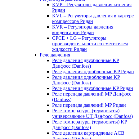
KVP – Регуляторы давления кипения
Ридан
KVL – Регуляторы давления в картере
компрессора Ридан
KVR – Регуляторы давления
конденсации Ридан
CPCE + LG – Регуляторы
производительности со смесителем
жидкости Ридан
Реле давления
Реле давления двухблочные KP
Данфосс (Danfoss)
Реле давления одноблочные KP Ридан
Реле давления одноблочные KP
Данфосс (Danfoss)
Реле давления двухблочные KP Ридан
Реле перепада давлений MP Данфосс
(Danfoss)
Реле перепада давлений MP Ридан
Реле температуры (термостаты)
универсальные UT Данфосс (Danfoss)
Реле температуры (термостаты) KP
Данфосс (Danfoss)
Реле давления картриджные ACB
Данфосс (Danfoss)