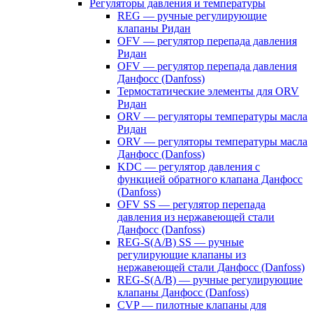
Регуляторы давления и температуры
REG — ручные регулирующие
клапаны Ридан
OFV — регулятор перепада давления
Ридан
OFV — регулятор перепада давления
Данфосс (Danfoss)
Термостатические элементы для ORV
Ридан
ORV — регуляторы температуры масла
Ридан
ORV — регуляторы температуры масла
Данфосс (Danfoss)
KDC — регулятор давления с
функцией обратного клапана Данфосс
(Danfoss)
OFV SS — регулятор перепада
давления из нержавеющей стали
Данфосс (Danfoss)
REG-S(A/B) SS — ручные
регулирующие клапаны из
нержавеющей стали Данфосс (Danfoss)
REG-S(A/B) — ручные регулирующие
клапаны Данфосс (Danfoss)
CVP — пилотные клапаны для