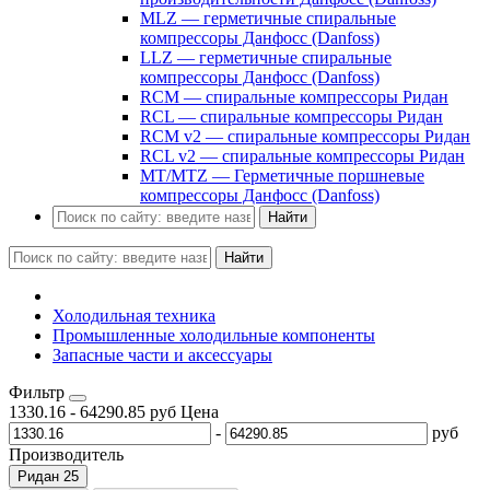
MLZ — герметичные спиральные
компрессоры Данфосс (Danfoss)
LLZ — герметичные спиральные
компрессоры Данфосс (Danfoss)
RCM — спиральные компрессоры Ридан
RCL — спиральные компрессоры Ридан
RCM v2 — спиральные компрессоры Ридан
RCL v2 — спиральные компрессоры Ридан
MT/MTZ — Герметичные поршневые
компрессоры Данфосс (Danfoss)
Найти
Найти
Холодильная техника
Промышленные холодильные компоненты
Запасные части и аксессуары
Фильтр
1330.16
-
64290.85
руб
Цена
-
руб
Производитель
Ридан
25