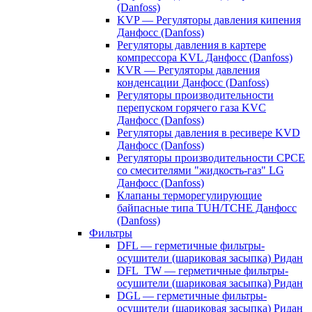
(Danfoss)
KVP — Регуляторы давления кипения
Данфосс (Danfoss)
Регуляторы давления в картере
компрессора KVL Данфосс (Danfoss)
KVR — Регуляторы давления
конденсации Данфосс (Danfoss)
Регуляторы производительности
перепуском горячего газа KVC
Данфосс (Danfoss)
Регуляторы давления в ресивере KVD
Данфосс (Danfoss)
Регуляторы производительности CPCE
со смесителями "жидкость-газ" LG
Данфосс (Danfoss)
Клапаны терморегулирующие
байпасные типа TUH/TCHE Данфосс
(Danfoss)
Фильтры
DFL — герметичные фильтры-
осушители (шариковая засыпка) Ридан
DFL_TW — герметичные фильтры-
осушители (шариковая засыпка) Ридан
DGL — герметичные фильтры-
осушители (шариковая засыпка) Ридан