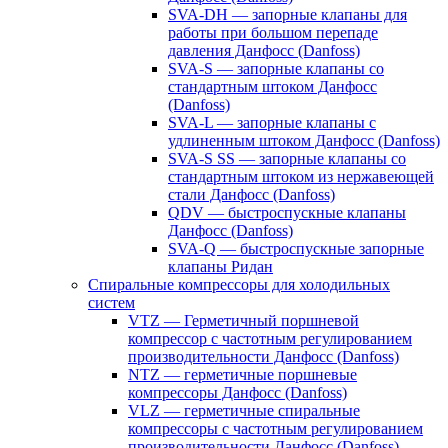
SVA-DH — запорные клапаны для
работы при большом перепаде
давления Данфосс (Danfoss)
SVA-S — запорные клапаны со
стандартным штоком Данфосс
(Danfoss)
SVA-L — запорные клапаны с
удлиненным штоком Данфосс (Danfoss)
SVA-S SS — запорные клапаны со
стандартным штоком из нержавеющей
стали Данфосс (Danfoss)
QDV — быстроспускные клапаны
Данфосс (Danfoss)
SVA-Q — быстроспускные запорные
клапаны Ридан
Спиральные компрессоры для холодильных
систем
VTZ — Герметичный поршневой
компрессор с частотным регулированием
производительности Данфосс (Danfoss)
NTZ — герметичные поршневые
компрессоры Данфосс (Danfoss)
VLZ — герметичные спиральные
компрессоры с частотным регулированием
производительности Данфосс (Danfoss)