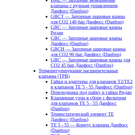
BML — Запорные мембранные
клапаны с ручным управлением
Данфосс (Danfoss)
GBCT — Запорные шаровые краны
для CO2 140 бар Данфосс (Danfoss)
GBC — Запорные шаровые краны
Ридан
GBC — Запорные шаровые краны
Данфосс (Danfoss)
GBCH — Запорные шаровые краны
для CO2 90 бар Данфосс (Danfoss)
GBC — Запорные шаровые краны для
CO2 45 бар Данфосс (Danfoss)
Терморегулирующие расширительные
клапаны (ТРВ)
Гайки и адаптеры для клапанов T2/TE2
и клапанов TE 5 - 55 Данфосс (Danfoss)
Переходники под пайку и гайки Ридан
Клапанные узлы в сборе с фильтром
для клапанов TE 5 - 55 Данфосс
(Danfoss)
Термостатический элемент TE
Данфосс (Danfoss)
TE 5 - 55 — Корпус клапана Данфосс
(Danfoss)