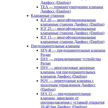
Данфосс (Danfoss)
TEA — терморегулирующие клапаны
Данфосс (Danfoss)
Клапанные станции
ICF 20 — многофункциональные
клапанные станции Данфосс (Danfoss)
ICF 25 — многофункциональные
клапанные станции Данфосс (Danfoss)
ICF 15 — многофункциональные
клапанные станции Данфосс (Danfoss)
Предохранительные клапаны
SFV-R — предохранительные клапаны
Ридан
DSV — переключающие устройства
Ридан
DSV — многоходовые запорные
клапаны для предохранительных
клапанов Данфосс (Danfoss)
POV — перепускные клапаны с
пилотным управлением Данфосс
(Danfoss)
SFA 15 — предохранительные
клапаны, зависящие от
противодавления с уставкой открытия
10-40 бар Данфосс (Danfoss)