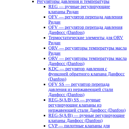
Регуляторы давления и температуры
REG — ручные регулирующие
клапаны Ридан
OFV — регулятор перепада давления
Ридан
OFV — регулятор перепада давления
Данфосс (Danfoss)
Термостатические элементы для ORV
Ридан
ORV — регуляторы температуры масла
Ридан
ORV — регуляторы температуры масла
Данфосс (Danfoss)
KDC — регулятор давления с
функцией обратного клапана Данфосс
(Danfoss)
OFV SS — регулятор перепада
давления из нержавеющей стали
Данфосс (Danfoss)
REG-S(A/B) SS — ручные
регулирующие клапаны из
нержавеющей стали Данфосс (Danfoss)
REG-S(A/B) — ручные регулирующие
клапаны Данфосс (Danfoss)
CVP — пилотные клапаны для