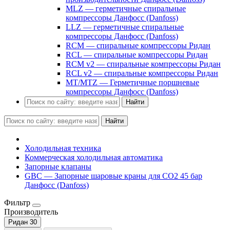
MLZ — герметичные спиральные
компрессоры Данфосс (Danfoss)
LLZ — герметичные спиральные
компрессоры Данфосс (Danfoss)
RCM — спиральные компрессоры Ридан
RCL — спиральные компрессоры Ридан
RCM v2 — спиральные компрессоры Ридан
RCL v2 — спиральные компрессоры Ридан
MT/MTZ — Герметичные поршневые
компрессоры Данфосс (Danfoss)
Найти
Найти
Холодильная техника
Коммерческая холодильная автоматика
Запорные клапаны
GBC — Запорные шаровые краны для CO2 45 бар
Данфосс (Danfoss)
Фильтр
Производитель
Ридан
30