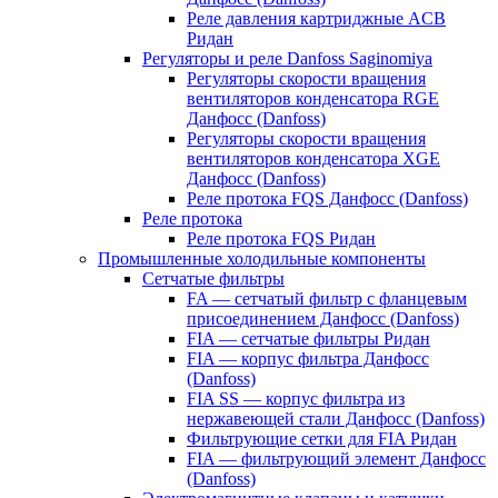
Реле давления картриджные ACB
Ридан
Регуляторы и реле Danfoss Saginomiya
Регуляторы скорости вращения
вентиляторов конденсатора RGE
Данфосс (Danfoss)
Регуляторы скорости вращения
вентиляторов конденсатора XGE
Данфосс (Danfoss)
Реле протока FQS Данфосс (Danfoss)
Реле протока
Реле протока FQS Ридан
Промышленные холодильные компоненты
Сетчатые фильтры
FA — сетчатый фильтр с фланцевым
присоединением Данфосс (Danfoss)
FIA — сетчатые фильтры Ридан
FIA — корпус фильтра Данфосс
(Danfoss)
FIA SS — корпус фильтра из
нержавеющей стали Данфосс (Danfoss)
Фильтрующие сетки для FIA Ридан
FIA — фильтрующий элемент Данфосс
(Danfoss)