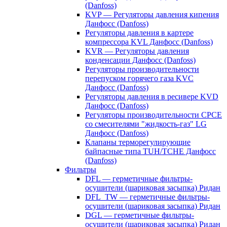
(Danfoss)
KVP — Регуляторы давления кипения
Данфосс (Danfoss)
Регуляторы давления в картере
компрессора KVL Данфосс (Danfoss)
KVR — Регуляторы давления
конденсации Данфосс (Danfoss)
Регуляторы производительности
перепуском горячего газа KVC
Данфосс (Danfoss)
Регуляторы давления в ресивере KVD
Данфосс (Danfoss)
Регуляторы производительности CPCE
со смесителями "жидкость-газ" LG
Данфосс (Danfoss)
Клапаны терморегулирующие
байпасные типа TUH/TCHE Данфосс
(Danfoss)
Фильтры
DFL — герметичные фильтры-
осушители (шариковая засыпка) Ридан
DFL_TW — герметичные фильтры-
осушители (шариковая засыпка) Ридан
DGL — герметичные фильтры-
осушители (шариковая засыпка) Ридан