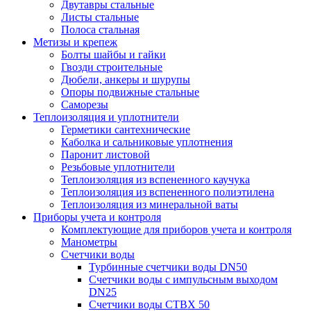
Двутавры стальные
Листы стальные
Полоса стальная
Метизы и крепеж
Болты шайбы и гайки
Гвозди строительные
Дюбели, анкеры и шурупы
Опоры подвижные стальные
Саморезы
Теплоизоляция и уплотнители
Герметики сантехнические
Каболка и сальниковые уплотнения
Паронит листовой
Резьбовые уплотнители
Теплоизоляция из вспененного каучука
Теплоизоляция из вспененного полиэтилена
Теплоизоляция из минеральной ваты
Приборы учета и контроля
Комплектующие для приборов учета и контроля
Манометры
Счетчики воды
Турбинные счетчики воды DN50
Счетчики воды с импульсным выходом
DN25
Счетчики воды СТВХ 50