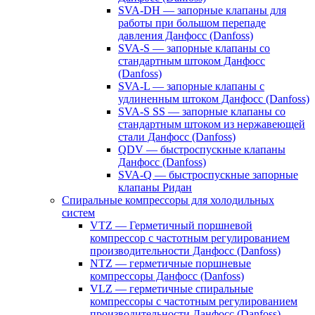
SVA-DH — запорные клапаны для
работы при большом перепаде
давления Данфосс (Danfoss)
SVA-S — запорные клапаны со
стандартным штоком Данфосс
(Danfoss)
SVA-L — запорные клапаны с
удлиненным штоком Данфосс (Danfoss)
SVA-S SS — запорные клапаны со
стандартным штоком из нержавеющей
стали Данфосс (Danfoss)
QDV — быстроспускные клапаны
Данфосс (Danfoss)
SVA-Q — быстроспускные запорные
клапаны Ридан
Спиральные компрессоры для холодильных
систем
VTZ — Герметичный поршневой
компрессор с частотным регулированием
производительности Данфосс (Danfoss)
NTZ — герметичные поршневые
компрессоры Данфосс (Danfoss)
VLZ — герметичные спиральные
компрессоры с частотным регулированием
производительности Данфосс (Danfoss)