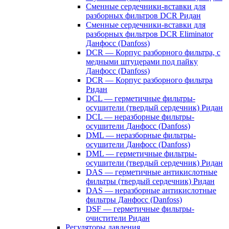
Сменные сердечники-вставки для
разборных фильтров DCR Ридан
Сменные сердечники-вставки для
разборных фильтров DCR Eliminator
Данфосс (Danfoss)
DCR — Корпус разборного фильтра, с
медными штуцерами под пайку
Данфосс (Danfoss)
DCR — Корпус разборного фильтра
Ридан
DCL — герметичные фильтры-
осушители (твердый сердечник) Ридан
DCL — неразборные фильтры-
осушители Данфосс (Danfoss)
DML — неразборные фильтры-
осушители Данфосс (Danfoss)
DML — герметичные фильтры-
осушители (твердый сердечник) Ридан
DAS — герметичные антикислотные
фильтры (твердый сердечник) Ридан
DAS — неразборные антикислотные
фильтры Данфосс (Danfoss)
DSF — герметичные фильтры-
очистители Ридан
Регуляторы давления