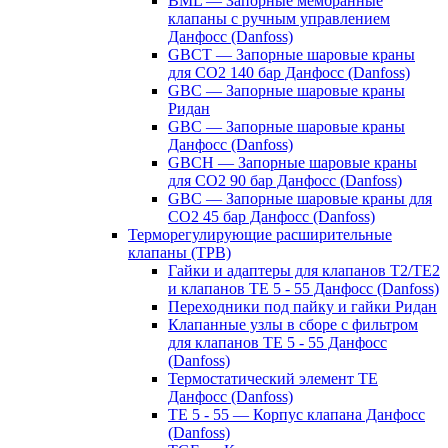
BML — Запорные мембранные
клапаны с ручным управлением
Данфосс (Danfoss)
GBCT — Запорные шаровые краны
для CO2 140 бар Данфосс (Danfoss)
GBC — Запорные шаровые краны
Ридан
GBC — Запорные шаровые краны
Данфосс (Danfoss)
GBCH — Запорные шаровые краны
для CO2 90 бар Данфосс (Danfoss)
GBC — Запорные шаровые краны для
CO2 45 бар Данфосс (Danfoss)
Терморегулирующие расширительные
клапаны (ТРВ)
Гайки и адаптеры для клапанов T2/TE2
и клапанов TE 5 - 55 Данфосс (Danfoss)
Переходники под пайку и гайки Ридан
Клапанные узлы в сборе с фильтром
для клапанов TE 5 - 55 Данфосс
(Danfoss)
Термостатический элемент TE
Данфосс (Danfoss)
TE 5 - 55 — Корпус клапана Данфосс
(Danfoss)