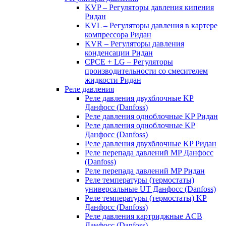
KVP – Регуляторы давления кипения
Ридан
KVL – Регуляторы давления в картере
компрессора Ридан
KVR – Регуляторы давления
конденсации Ридан
CPCE + LG – Регуляторы
производительности со смесителем
жидкости Ридан
Реле давления
Реле давления двухблочные KP
Данфосс (Danfoss)
Реле давления одноблочные KP Ридан
Реле давления одноблочные KP
Данфосс (Danfoss)
Реле давления двухблочные KP Ридан
Реле перепада давлений MP Данфосс
(Danfoss)
Реле перепада давлений MP Ридан
Реле температуры (термостаты)
универсальные UT Данфосс (Danfoss)
Реле температуры (термостаты) KP
Данфосс (Danfoss)
Реле давления картриджные ACB
Данфосс (Danfoss)