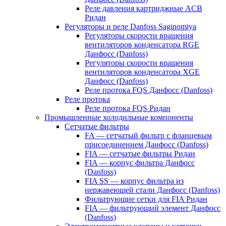
Реле давления картриджные ACB
Ридан
Регуляторы и реле Danfoss Saginomiya
Регуляторы скорости вращения
вентиляторов конденсатора RGE
Данфосс (Danfoss)
Регуляторы скорости вращения
вентиляторов конденсатора XGE
Данфосс (Danfoss)
Реле протока FQS Данфосс (Danfoss)
Реле протока
Реле протока FQS Ридан
Промышленные холодильные компоненты
Сетчатые фильтры
FA — сетчатый фильтр с фланцевым
присоединением Данфосс (Danfoss)
FIA — сетчатые фильтры Ридан
FIA — корпус фильтра Данфосс
(Danfoss)
FIA SS — корпус фильтра из
нержавеющей стали Данфосс (Danfoss)
Фильтрующие сетки для FIA Ридан
FIA — фильтрующий элемент Данфосс
(Danfoss)