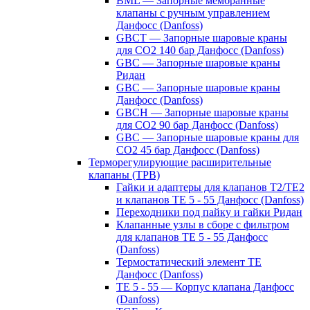
BML — Запорные мембранные
клапаны с ручным управлением
Данфосс (Danfoss)
GBCT — Запорные шаровые краны
для CO2 140 бар Данфосс (Danfoss)
GBC — Запорные шаровые краны
Ридан
GBC — Запорные шаровые краны
Данфосс (Danfoss)
GBCH — Запорные шаровые краны
для CO2 90 бар Данфосс (Danfoss)
GBC — Запорные шаровые краны для
CO2 45 бар Данфосс (Danfoss)
Терморегулирующие расширительные
клапаны (ТРВ)
Гайки и адаптеры для клапанов T2/TE2
и клапанов TE 5 - 55 Данфосс (Danfoss)
Переходники под пайку и гайки Ридан
Клапанные узлы в сборе с фильтром
для клапанов TE 5 - 55 Данфосс
(Danfoss)
Термостатический элемент TE
Данфосс (Danfoss)
TE 5 - 55 — Корпус клапана Данфосс
(Danfoss)