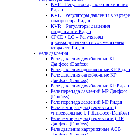
KVP – Регуляторы давления кипения
Ридан
KVL – Регуляторы давления в картере
компрессора Ридан
KVR – Регуляторы давления
конденсации Ридан
CPCE + LG – Регуляторы
производительности со смесителем
жидкости Ридан
Реле давления
Реле давления двухблочные KP
Данфосс (Danfoss)
Реле давления одноблочные KP Ридан
Реле давления одноблочные KP
Данфосс (Danfoss)
Реле давления двухблочные KP Ридан
Реле перепада давлений MP Данфосс
(Danfoss)
Реле перепада давлений MP Ридан
Реле температуры (термостаты)
универсальные UT Данфосс (Danfoss)
Реле температуры (термостаты) KP
Данфосс (Danfoss)
Реле давления картриджные ACB
Данфосс (Danfoss)