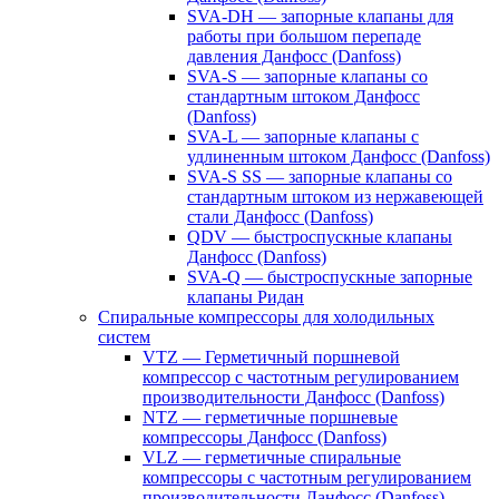
SVA-DH — запорные клапаны для
работы при большом перепаде
давления Данфосс (Danfoss)
SVA-S — запорные клапаны со
стандартным штоком Данфосс
(Danfoss)
SVA-L — запорные клапаны с
удлиненным штоком Данфосс (Danfoss)
SVA-S SS — запорные клапаны со
стандартным штоком из нержавеющей
стали Данфосс (Danfoss)
QDV — быстроспускные клапаны
Данфосс (Danfoss)
SVA-Q — быстроспускные запорные
клапаны Ридан
Спиральные компрессоры для холодильных
систем
VTZ — Герметичный поршневой
компрессор с частотным регулированием
производительности Данфосс (Danfoss)
NTZ — герметичные поршневые
компрессоры Данфосс (Danfoss)
VLZ — герметичные спиральные
компрессоры с частотным регулированием
производительности Данфосс (Danfoss)