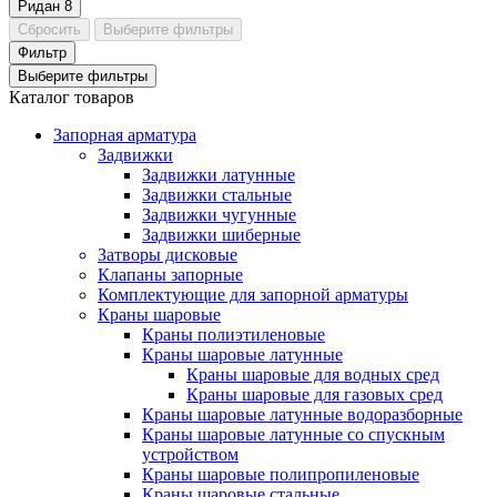
Ридан
8
Сбросить
Выберите фильтры
Фильтр
Выберите фильтры
Каталог товаров
Запорная арматура
Задвижки
Задвижки латунные
Задвижки стальные
Задвижки чугунные
Задвижки шиберные
Затворы дисковые
Клапаны запорные
Комплектующие для запорной арматуры
Краны шаровые
Краны полиэтиленовые
Краны шаровые латунные
Краны шаровые для водных сред
Краны шаровые для газовых сред
Краны шаровые латунные водоразборные
Краны шаровые латунные со спускным
устройством
Краны шаровые полипропиленовые
Краны шаровые стальные