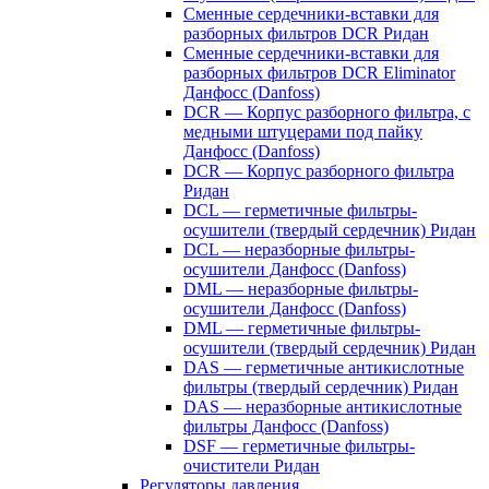
Сменные сердечники-вставки для
разборных фильтров DCR Ридан
Сменные сердечники-вставки для
разборных фильтров DCR Eliminator
Данфосс (Danfoss)
DCR — Корпус разборного фильтра, с
медными штуцерами под пайку
Данфосс (Danfoss)
DCR — Корпус разборного фильтра
Ридан
DCL — герметичные фильтры-
осушители (твердый сердечник) Ридан
DCL — неразборные фильтры-
осушители Данфосс (Danfoss)
DML — неразборные фильтры-
осушители Данфосс (Danfoss)
DML — герметичные фильтры-
осушители (твердый сердечник) Ридан
DAS — герметичные антикислотные
фильтры (твердый сердечник) Ридан
DAS — неразборные антикислотные
фильтры Данфосс (Danfoss)
DSF — герметичные фильтры-
очистители Ридан
Регуляторы давления