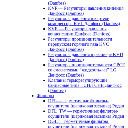
(Danfoss)
KVP — Регуляторы давления кипения
Данфосс (Danfoss)
Регуляторы давления в картере
компрессора KVL Данфосс (Danfoss)
KVR — Регуляторы давления
конденсации Данфосс (Danfoss)
Регуляторы производительности
перепуском горячего газа KVC
Данфосс (Danfoss)
Регуляторы давления в ресивере KVD
Данфосс (Danfoss)
Регуляторы производительности CPCE
со смесителями "жидкость-газ" LG
Данфосс (Danfoss)
Клапаны терморегулирующие
байпасные типа TUH/TCHE Данфосс
(Danfoss)
Фильтры
DFL — герметичные фильтры-
осушители (шариковая засыпка) Ридан
DFL_TW — герметичные фильтры-
осушители (шариковая засыпка) Ридан
DGL — герметичные фильтры-
осушители (шариковая засыпка) Ридан