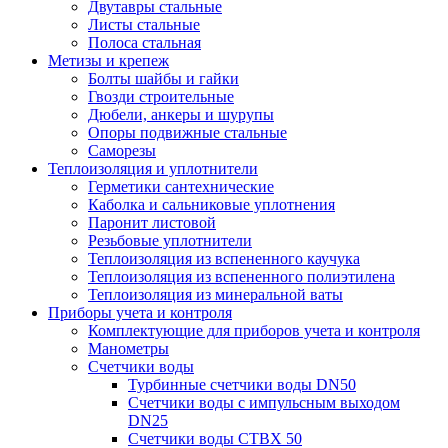
Двутавры стальные
Листы стальные
Полоса стальная
Метизы и крепеж
Болты шайбы и гайки
Гвозди строительные
Дюбели, анкеры и шурупы
Опоры подвижные стальные
Саморезы
Теплоизоляция и уплотнители
Герметики сантехнические
Каболка и сальниковые уплотнения
Паронит листовой
Резьбовые уплотнители
Теплоизоляция из вспененного каучука
Теплоизоляция из вспененного полиэтилена
Теплоизоляция из минеральной ваты
Приборы учета и контроля
Комплектующие для приборов учета и контроля
Манометры
Счетчики воды
Турбинные счетчики воды DN50
Счетчики воды с импульсным выходом
DN25
Счетчики воды СТВХ 50