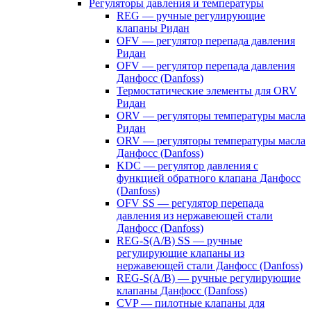
Регуляторы давления и температуры
REG — ручные регулирующие
клапаны Ридан
OFV — регулятор перепада давления
Ридан
OFV — регулятор перепада давления
Данфосс (Danfoss)
Термостатические элементы для ORV
Ридан
ORV — регуляторы температуры масла
Ридан
ORV — регуляторы температуры масла
Данфосс (Danfoss)
KDC — регулятор давления с
функцией обратного клапана Данфосс
(Danfoss)
OFV SS — регулятор перепада
давления из нержавеющей стали
Данфосс (Danfoss)
REG-S(A/B) SS — ручные
регулирующие клапаны из
нержавеющей стали Данфосс (Danfoss)
REG-S(A/B) — ручные регулирующие
клапаны Данфосс (Danfoss)
CVP — пилотные клапаны для