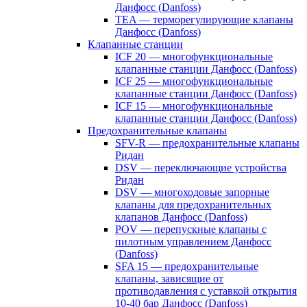
Данфосс (Danfoss)
TEA — терморегулирующие клапаны
Данфосс (Danfoss)
Клапанные станции
ICF 20 — многофункциональные
клапанные станции Данфосс (Danfoss)
ICF 25 — многофункциональные
клапанные станции Данфосс (Danfoss)
ICF 15 — многофункциональные
клапанные станции Данфосс (Danfoss)
Предохранительные клапаны
SFV-R — предохранительные клапаны
Ридан
DSV — переключающие устройства
Ридан
DSV — многоходовые запорные
клапаны для предохранительных
клапанов Данфосс (Danfoss)
POV — перепускные клапаны с
пилотным управлением Данфосс
(Danfoss)
SFA 15 — предохранительные
клапаны, зависящие от
противодавления с уставкой открытия
10-40 бар Данфосс (Danfoss)