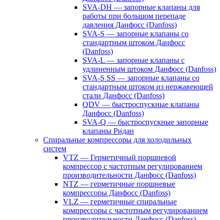
SVA-DH — запорные клапаны для
работы при большом перепаде
давления Данфосс (Danfoss)
SVA-S — запорные клапаны со
стандартным штоком Данфосс
(Danfoss)
SVA-L — запорные клапаны с
удлиненным штоком Данфосс (Danfoss)
SVA-S SS — запорные клапаны со
стандартным штоком из нержавеющей
стали Данфосс (Danfoss)
QDV — быстроспускные клапаны
Данфосс (Danfoss)
SVA-Q — быстроспускные запорные
клапаны Ридан
Спиральные компрессоры для холодильных
систем
VTZ — Герметичный поршневой
компрессор с частотным регулированием
производительности Данфосс (Danfoss)
NTZ — герметичные поршневые
компрессоры Данфосс (Danfoss)
VLZ — герметичные спиральные
компрессоры с частотным регулированием
производительности Данфосс (Danfoss)