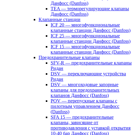
Данфосс (Danfoss)
TEA — терморегулирующие клапаны
Данфосс (Danfoss)
Клапанные станции
ICF 20 — многофункциональные
клапанные станции Данфосс (Danfoss)
ICF 25 — многофункциональные
клапанные станции Данфосс (Danfoss)
ICF 15 — многофункциональные
клапанные станции Данфосс (Danfoss)
Предохранительные клапаны
SFV-R — предохранительные клапаны
Ридан
DSV — переключающие устройства
Ридан
DSV — многоходовые запорные
клапаны для предохранительных
клапанов Данфосс (Danfoss)
POV — перепускные клапаны с
пилотным управлением Данфосс
(Danfoss)
SFA 15 — предохранительные
клапаны, зависящие от
противодавления с уставкой открытия
10-40 бар Данфосс (Danfoss)