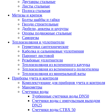
Двутавры стальные
Листы стальные
Полоса стальная
Метизы и крепеж
Болты шайбы и гайки
Гвозди строительные
Дюбели, анкеры и шурупы
Опоры подвижные стальные
Саморезы
Теплоизоляция и уплотнители
Герметики сантехнические
Каболка и сальниковые уплотнения
Паронит листовой
Резьбовые уплотнители
Теплоизоляция из вспененного каучука
Теплоизоляция из вспененного полиэтилена
Теплоизоляция из минеральной ваты
Приборы учета и контроля
Комплектующие для приборов учета и контроля
Манометры
Счетчики воды
Турбинные счетчики воды DN50
Счетчики воды с импульсным выходом
DN25
Счетчики воды СТВХ 50