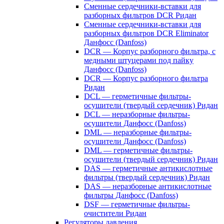
Сменные сердечники-вставки для
разборных фильтров DCR Ридан
Сменные сердечники-вставки для
разборных фильтров DCR Eliminator
Данфосс (Danfoss)
DCR — Корпус разборного фильтра, с
медными штуцерами под пайку
Данфосс (Danfoss)
DCR — Корпус разборного фильтра
Ридан
DCL — герметичные фильтры-
осушители (твердый сердечник) Ридан
DCL — неразборные фильтры-
осушители Данфосс (Danfoss)
DML — неразборные фильтры-
осушители Данфосс (Danfoss)
DML — герметичные фильтры-
осушители (твердый сердечник) Ридан
DAS — герметичные антикислотные
фильтры (твердый сердечник) Ридан
DAS — неразборные антикислотные
фильтры Данфосс (Danfoss)
DSF — герметичные фильтры-
очистители Ридан
Регуляторы давления