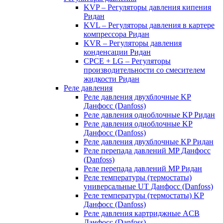
KVP – Регуляторы давления кипения
Ридан
KVL – Регуляторы давления в картере
компрессора Ридан
KVR – Регуляторы давления
конденсации Ридан
CPCE + LG – Регуляторы
производительности со смесителем
жидкости Ридан
Реле давления
Реле давления двухблочные KP
Данфосс (Danfoss)
Реле давления одноблочные KP Ридан
Реле давления одноблочные KP
Данфосс (Danfoss)
Реле давления двухблочные KP Ридан
Реле перепада давлений MP Данфосс
(Danfoss)
Реле перепада давлений MP Ридан
Реле температуры (термостаты)
универсальные UT Данфосс (Danfoss)
Реле температуры (термостаты) KP
Данфосс (Danfoss)
Реле давления картриджные ACB
Данфосс (Danfoss)