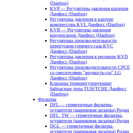
(Danfoss)
KVP — Регуляторы давления кипения
Данфосс (Danfoss)
Регуляторы давления в картере
компрессора KVL Данфосс (Danfoss)
KVR — Регуляторы давления
конденсации Данфосс (Danfoss)
Регуляторы производительности
перепуском горячего газа KVC
Данфосс (Danfoss)
Регуляторы давления в ресивере KVD
Данфосс (Danfoss)
Регуляторы производительности CPCE
со смесителями "жидкость-газ" LG
Данфосс (Danfoss)
Клапаны терморегулирующие
байпасные типа TUH/TCHE Данфосс
(Danfoss)
Фильтры
DFL — герметичные фильтры-
осушители (шариковая засыпка) Ридан
DFL_TW — герметичные фильтры-
осушители (шариковая засыпка) Ридан
DGL — герметичные фильтры-
осушители (шариковая засыпка) Ридан