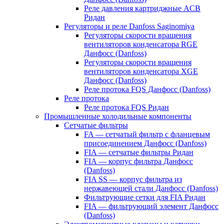
Реле давления картриджные ACB
Ридан
Регуляторы и реле Danfoss Saginomiya
Регуляторы скорости вращения
вентиляторов конденсатора RGE
Данфосс (Danfoss)
Регуляторы скорости вращения
вентиляторов конденсатора XGE
Данфосс (Danfoss)
Реле протока FQS Данфосс (Danfoss)
Реле протока
Реле протока FQS Ридан
Промышленные холодильные компоненты
Сетчатые фильтры
FA — сетчатый фильтр с фланцевым
присоединением Данфосс (Danfoss)
FIA — сетчатые фильтры Ридан
FIA — корпус фильтра Данфосс
(Danfoss)
FIA SS — корпус фильтра из
нержавеющей стали Данфосс (Danfoss)
Фильтрующие сетки для FIA Ридан
FIA — фильтрующий элемент Данфосс
(Danfoss)