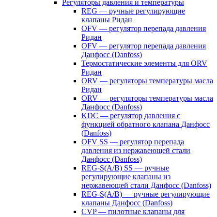
Регуляторы давления и температуры
REG — ручные регулирующие
клапаны Ридан
OFV — регулятор перепада давления
Ридан
OFV — регулятор перепада давления
Данфосс (Danfoss)
Термостатические элементы для ORV
Ридан
ORV — регуляторы температуры масла
Ридан
ORV — регуляторы температуры масла
Данфосс (Danfoss)
KDC — регулятор давления с
функцией обратного клапана Данфосс
(Danfoss)
OFV SS — регулятор перепада
давления из нержавеющей стали
Данфосс (Danfoss)
REG-S(A/B) SS — ручные
регулирующие клапаны из
нержавеющей стали Данфосс (Danfoss)
REG-S(A/B) — ручные регулирующие
клапаны Данфосс (Danfoss)
CVP — пилотные клапаны для