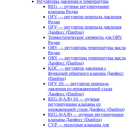
Регуляторы давления и температуры
REG — ручные регулирующие
клапаны Ридан
OFV — регулятор перепада давления
Ридан
OFV — регулятор перепада давления
Данфосс (Danfoss)
Термостатические элементы для ORV
Ридан
ORV — регуляторы температуры масла
Ридан
ORV — регуляторы температуры масла
Данфосс (Danfoss)
KDC — регулятор давления с
функцией обратного клапана Данфосс
(Danfoss)
OFV SS — регулятор перепада
давления из нержавеющей стали
Данфосс (Danfoss)
REG-S(A/B) SS — ручные
регулирующие клапаны из
нержавеющей стали Данфосс (Danfoss)
REG-S(A/B) — ручные регулирующие
клапаны Данфосс (Danfoss)
CVP — пилотные клапаны для