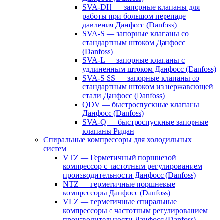
SVA-DH — запорные клапаны для
работы при большом перепаде
давления Данфосс (Danfoss)
SVA-S — запорные клапаны со
стандартным штоком Данфосс
(Danfoss)
SVA-L — запорные клапаны с
удлиненным штоком Данфосс (Danfoss)
SVA-S SS — запорные клапаны со
стандартным штоком из нержавеющей
стали Данфосс (Danfoss)
QDV — быстроспускные клапаны
Данфосс (Danfoss)
SVA-Q — быстроспускные запорные
клапаны Ридан
Спиральные компрессоры для холодильных
систем
VTZ — Герметичный поршневой
компрессор с частотным регулированием
производительности Данфосс (Danfoss)
NTZ — герметичные поршневые
компрессоры Данфосс (Danfoss)
VLZ — герметичные спиральные
компрессоры с частотным регулированием
производительности Данфосс (Danfoss)