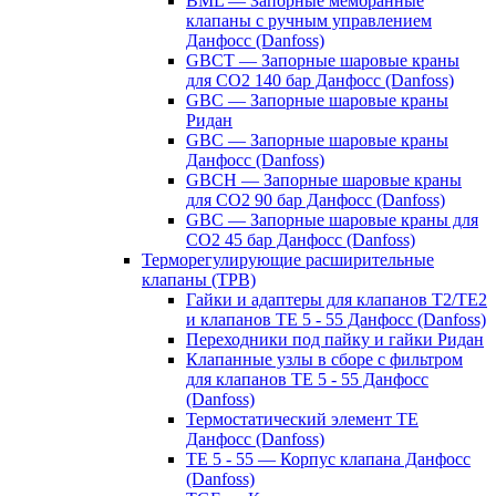
BML — Запорные мембранные
клапаны с ручным управлением
Данфосс (Danfoss)
GBCT — Запорные шаровые краны
для CO2 140 бар Данфосс (Danfoss)
GBC — Запорные шаровые краны
Ридан
GBC — Запорные шаровые краны
Данфосс (Danfoss)
GBCH — Запорные шаровые краны
для CO2 90 бар Данфосс (Danfoss)
GBC — Запорные шаровые краны для
CO2 45 бар Данфосс (Danfoss)
Терморегулирующие расширительные
клапаны (ТРВ)
Гайки и адаптеры для клапанов T2/TE2
и клапанов TE 5 - 55 Данфосс (Danfoss)
Переходники под пайку и гайки Ридан
Клапанные узлы в сборе с фильтром
для клапанов TE 5 - 55 Данфосс
(Danfoss)
Термостатический элемент TE
Данфосс (Danfoss)
TE 5 - 55 — Корпус клапана Данфосс
(Danfoss)