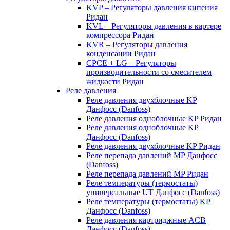
KVP – Регуляторы давления кипения
Ридан
KVL – Регуляторы давления в картере
компрессора Ридан
KVR – Регуляторы давления
конденсации Ридан
CPCE + LG – Регуляторы
производительности со смесителем
жидкости Ридан
Реле давления
Реле давления двухблочные KP
Данфосс (Danfoss)
Реле давления одноблочные KP Ридан
Реле давления одноблочные KP
Данфосс (Danfoss)
Реле давления двухблочные KP Ридан
Реле перепада давлений MP Данфосс
(Danfoss)
Реле перепада давлений MP Ридан
Реле температуры (термостаты)
универсальные UT Данфосс (Danfoss)
Реле температуры (термостаты) KP
Данфосс (Danfoss)
Реле давления картриджные ACB
Данфосс (Danfoss)