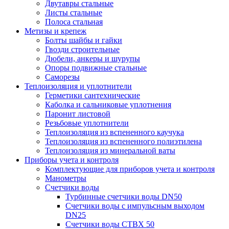
Двутавры стальные
Листы стальные
Полоса стальная
Метизы и крепеж
Болты шайбы и гайки
Гвозди строительные
Дюбели, анкеры и шурупы
Опоры подвижные стальные
Саморезы
Теплоизоляция и уплотнители
Герметики сантехнические
Каболка и сальниковые уплотнения
Паронит листовой
Резьбовые уплотнители
Теплоизоляция из вспененного каучука
Теплоизоляция из вспененного полиэтилена
Теплоизоляция из минеральной ваты
Приборы учета и контроля
Комплектующие для приборов учета и контроля
Манометры
Счетчики воды
Турбинные счетчики воды DN50
Счетчики воды с импульсным выходом
DN25
Счетчики воды СТВХ 50