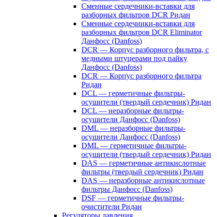
Сменные сердечники-вставки для
разборных фильтров DCR Ридан
Сменные сердечники-вставки для
разборных фильтров DCR Eliminator
Данфосс (Danfoss)
DCR — Корпус разборного фильтра, с
медными штуцерами под пайку
Данфосс (Danfoss)
DCR — Корпус разборного фильтра
Ридан
DCL — герметичные фильтры-
осушители (твердый сердечник) Ридан
DCL — неразборные фильтры-
осушители Данфосс (Danfoss)
DML — неразборные фильтры-
осушители Данфосс (Danfoss)
DML — герметичные фильтры-
осушители (твердый сердечник) Ридан
DAS — герметичные антикислотные
фильтры (твердый сердечник) Ридан
DAS — неразборные антикислотные
фильтры Данфосс (Danfoss)
DSF — герметичные фильтры-
очистители Ридан
Регуляторы давления