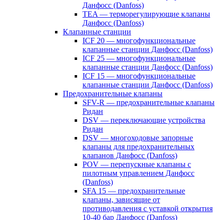
Данфосс (Danfoss)
TEA — терморегулирующие клапаны
Данфосс (Danfoss)
Клапанные станции
ICF 20 — многофункциональные
клапанные станции Данфосс (Danfoss)
ICF 25 — многофункциональные
клапанные станции Данфосс (Danfoss)
ICF 15 — многофункциональные
клапанные станции Данфосс (Danfoss)
Предохранительные клапаны
SFV-R — предохранительные клапаны
Ридан
DSV — переключающие устройства
Ридан
DSV — многоходовые запорные
клапаны для предохранительных
клапанов Данфосс (Danfoss)
POV — перепускные клапаны с
пилотным управлением Данфосс
(Danfoss)
SFA 15 — предохранительные
клапаны, зависящие от
противодавления с уставкой открытия
10-40 бар Данфосс (Danfoss)