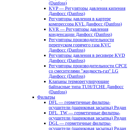
(Danfoss)
KVP — Регуляторы давления кипения
Данфосс (Danfoss)
Регуляторы давления в картере
компрессора KVL Данфосс (Danfoss)
KVR — Регуляторы давления
конденсации Данфосс (Danfoss)
Регуляторы производительности
перепуском горячего газа KVC
Данфосс (Danfoss)
Регуляторы давления в ресивере KVD
Данфосс (Danfoss)
Регуляторы производительности CPCE
со смесителями "жидкость-газ" LG
Данфосс (Danfoss)
Клапаны терморегулирующие
байпасные типа TUH/TCHE Данфосс
(Danfoss)
Фильтры
DFL — герметичные фильтры-
осушители (шариковая засыпка) Ридан
DFL_TW — герметичные фильтры-
осушители (шариковая засыпка) Ридан
DGL — герметичные фильтры-
осушители (шариковая засыпка) Ридан