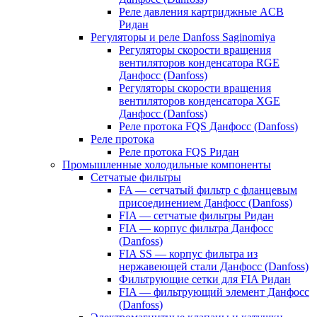
Реле давления картриджные ACB
Ридан
Регуляторы и реле Danfoss Saginomiya
Регуляторы скорости вращения
вентиляторов конденсатора RGE
Данфосс (Danfoss)
Регуляторы скорости вращения
вентиляторов конденсатора XGE
Данфосс (Danfoss)
Реле протока FQS Данфосс (Danfoss)
Реле протока
Реле протока FQS Ридан
Промышленные холодильные компоненты
Сетчатые фильтры
FA — сетчатый фильтр с фланцевым
присоединением Данфосс (Danfoss)
FIA — сетчатые фильтры Ридан
FIA — корпус фильтра Данфосс
(Danfoss)
FIA SS — корпус фильтра из
нержавеющей стали Данфосс (Danfoss)
Фильтрующие сетки для FIA Ридан
FIA — фильтрующий элемент Данфосс
(Danfoss)