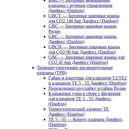
BML — Запорные мембранные
клапаны с ручным управлением
Данфосс (Danfoss)
GBCT — Запорные шаровые краны
для CO2 140 бар Данфосс (Danfoss)
GBC — Запорные шаровые краны
Ридан
GBC — Запорные шаровые краны
Данфосс (Danfoss)
GBCH — Запорные шаровые краны
для CO2 90 бар Данфосс (Danfoss)
GBC — Запорные шаровые краны для
CO2 45 бар Данфосс (Danfoss)
Терморегулирующие расширительные
клапаны (ТРВ)
Гайки и адаптеры для клапанов T2/TE2
и клапанов TE 5 - 55 Данфосс (Danfoss)
Переходники под пайку и гайки Ридан
Клапанные узлы в сборе с фильтром
для клапанов TE 5 - 55 Данфосс
(Danfoss)
Термостатический элемент TE
Данфосс (Danfoss)
TE 5 - 55 — Корпус клапана Данфосс
(Danfoss)