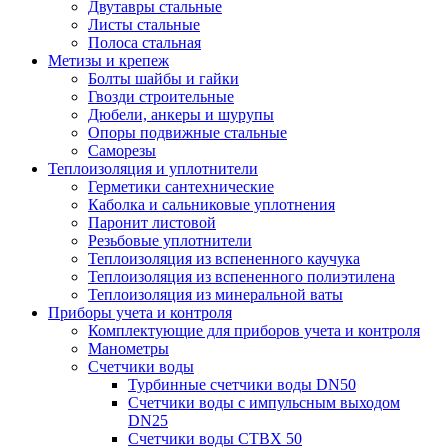
Двутавры стальные
Листы стальные
Полоса стальная
Метизы и крепеж
Болты шайбы и гайки
Гвозди строительные
Дюбели, анкеры и шурупы
Опоры подвижные стальные
Саморезы
Теплоизоляция и уплотнители
Герметики сантехнические
Каболка и сальниковые уплотнения
Паронит листовой
Резьбовые уплотнители
Теплоизоляция из вспененного каучука
Теплоизоляция из вспененного полиэтилена
Теплоизоляция из минеральной ваты
Приборы учета и контроля
Комплектующие для приборов учета и контроля
Манометры
Счетчики воды
Турбинные счетчики воды DN50
Счетчики воды с импульсным выходом
DN25
Счетчики воды СТВХ 50