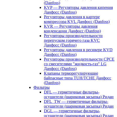
(Danfoss)
KVP — Регуляторы давления кипения
Данфосс (Danfoss)
Регуляторы давления в картере
компрессора KVL Данфосс (Danfoss)
KVR — Регуляторы давления
конденсации Данфосс (Danfoss)
Регуляторы производительности
перепуском горячего газа KVC
Данфосс (Danfoss)
Регуляторы давления в ресивере KVD
Данфосс (Danfoss)
Регуляторы производительности CPCE
со смесителями "жидкость-газ" LG
Данфосс (Danfoss)
Клапаны терморегулирующие
байпасные типа TUH/TCHE Данфосс
(Danfoss)
Фильтры
DFL — герметичные фильтры-
осушители (шариковая засыпка) Ридан
DFL_TW — герметичные фильтры-
осушители (шариковая засыпка) Ридан
DGL — герметичные фильтры-
осушители (шариковая засыпка) Ридан