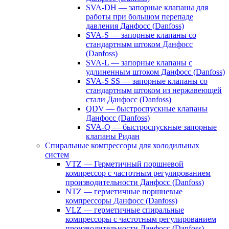
SVA-DH — запорные клапаны для
работы при большом перепаде
давления Данфосс (Danfoss)
SVA-S — запорные клапаны со
стандартным штоком Данфосс
(Danfoss)
SVA-L — запорные клапаны с
удлиненным штоком Данфосс (Danfoss)
SVA-S SS — запорные клапаны со
стандартным штоком из нержавеющей
стали Данфосс (Danfoss)
QDV — быстроспускные клапаны
Данфосс (Danfoss)
SVA-Q — быстроспускные запорные
клапаны Ридан
Спиральные компрессоры для холодильных
систем
VTZ — Герметичный поршневой
компрессор с частотным регулированием
производительности Данфосс (Danfoss)
NTZ — герметичные поршневые
компрессоры Данфосс (Danfoss)
VLZ — герметичные спиральные
компрессоры с частотным регулированием
производительности Данфосс (Danfoss)