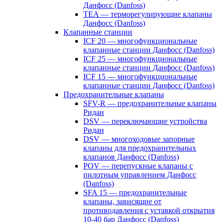
Данфосс (Danfoss)
TEA — терморегулирующие клапаны
Данфосс (Danfoss)
Клапанные станции
ICF 20 — многофункциональные
клапанные станции Данфосс (Danfoss)
ICF 25 — многофункциональные
клапанные станции Данфосс (Danfoss)
ICF 15 — многофункциональные
клапанные станции Данфосс (Danfoss)
Предохранительные клапаны
SFV-R — предохранительные клапаны
Ридан
DSV — переключающие устройства
Ридан
DSV — многоходовые запорные
клапаны для предохранительных
клапанов Данфосс (Danfoss)
POV — перепускные клапаны с
пилотным управлением Данфосс
(Danfoss)
SFA 15 — предохранительные
клапаны, зависящие от
противодавления с уставкой открытия
10-40 бар Данфосс (Danfoss)