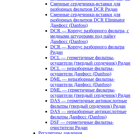
Сменные сердечники-вставки для
разборных фильтров DCR Ридан
Сменные сердечники-вставки для
разборных фильтров DCR Eliminator
Данфосс (Danfoss)
DCR — Корпус разборного фильтра, с
медными штуцерами под пайку
Данфосс (Danfoss)
DCR — Корпус разборного фильтра
Ридан
DCL — герметичные фильтры-
осушители (твердый сердечник) Ридан
DCL — неразборные фильтры-
осушители Данфосс (Danfoss)
DML — неразборные фильтры-
осушители Данфосс (Danfoss)
DML — герметичные фильтры-
осушители (твердый сердечник) Ридан
DAS — герметичные антикислотные
фильтры (твердый сердечник) Ридан
DAS — неразборные антикислотные
фильтры Данфосс (Danfoss)
DSF — герметичные фильтры-
очистители Ридан
Регуляторы давления