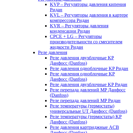
KVP – Регуляторы давления кипения
Ридан
KVL – Регуляторы давления в картере
компрессора Ридан
KVR – Регуляторы давления
конденсации Ридан
CPCE + LG – Регуляторы
производительности со смесителем
жидкости Ридан
Реле давления
Реле давления двухблочные KP
Данфосс (Danfoss)
Реле давления одноблочные KP Ридан
Реле давления одноблочные KP
Данфосс (Danfoss)
Реле давления двухблочные KP Ридан
Реле перепада давлений MP Данфосс
(Danfoss)
Реле перепада давлений MP Ридан
Реле температуры (термостаты)
универсальные UT Данфосс (Danfoss)
Реле температуры (термостаты) KP
Данфосс (Danfoss)
Реле давления картриджные ACB
Данфосс (Danfoss)