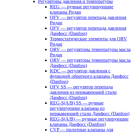
Регуляторы давления и температуры
REG — ручные регулирующие
клапаны Ридан
OFV — регулятор перепада давления
Ридан
OFV — регулятор перепада давления
Данфосс (Danfoss)
Термостатические элементы для ORV
Ридан
ORV — регуляторы температуры масла
Ридан
ORV — регуляторы температуры масла
Данфосс (Danfoss)
KDC — регулятор давления с
функцией обратного клапана Данфосс
(Danfoss)
OFV SS — регулятор перепада
давления из нержавеющей стали
Данфосс (Danfoss)
REG-S(A/B) SS — ручные
регулирующие клапаны из
нержавеющей стали Данфосс (Danfoss)
REG-S(A/B) — ручные регулирующие
клапаны Данфосс (Danfoss)
CVP — пилотные клапаны для