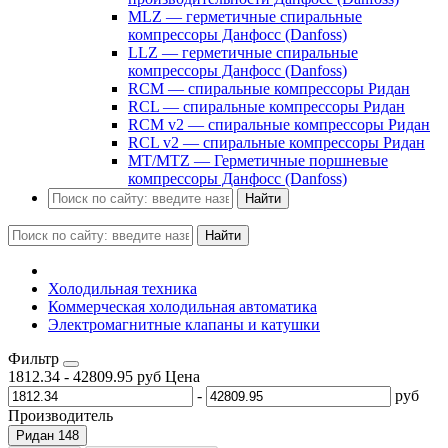
MLZ — герметичные спиральные
компрессоры Данфосс (Danfoss)
LLZ — герметичные спиральные
компрессоры Данфосс (Danfoss)
RCM — спиральные компрессоры Ридан
RCL — спиральные компрессоры Ридан
RCM v2 — спиральные компрессоры Ридан
RCL v2 — спиральные компрессоры Ридан
MT/MTZ — Герметичные поршневые
компрессоры Данфосс (Danfoss)
Найти
Найти
Холодильная техника
Коммерческая холодильная автоматика
Электромагнитные клапаны и катушки
Фильтр
1812.34
-
42809.95
руб
Цена
-
руб
Производитель
Ридан
148