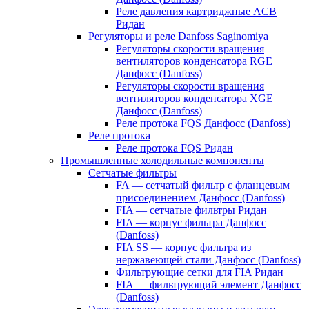
Реле давления картриджные ACB
Ридан
Регуляторы и реле Danfoss Saginomiya
Регуляторы скорости вращения
вентиляторов конденсатора RGE
Данфосс (Danfoss)
Регуляторы скорости вращения
вентиляторов конденсатора XGE
Данфосс (Danfoss)
Реле протока FQS Данфосс (Danfoss)
Реле протока
Реле протока FQS Ридан
Промышленные холодильные компоненты
Сетчатые фильтры
FA — сетчатый фильтр с фланцевым
присоединением Данфосс (Danfoss)
FIA — сетчатые фильтры Ридан
FIA — корпус фильтра Данфосс
(Danfoss)
FIA SS — корпус фильтра из
нержавеющей стали Данфосс (Danfoss)
Фильтрующие сетки для FIA Ридан
FIA — фильтрующий элемент Данфосс
(Danfoss)