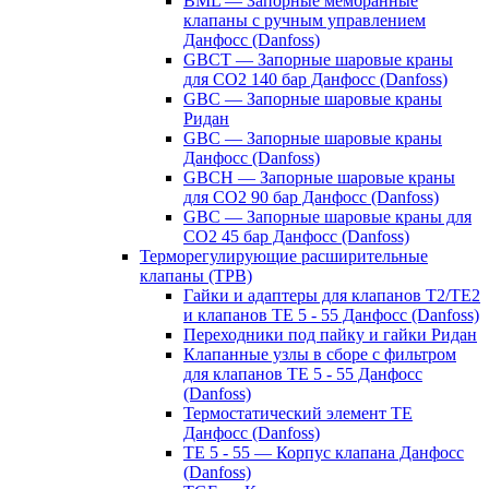
BML — Запорные мембранные
клапаны с ручным управлением
Данфосс (Danfoss)
GBCT — Запорные шаровые краны
для CO2 140 бар Данфосс (Danfoss)
GBC — Запорные шаровые краны
Ридан
GBC — Запорные шаровые краны
Данфосс (Danfoss)
GBCH — Запорные шаровые краны
для CO2 90 бар Данфосс (Danfoss)
GBC — Запорные шаровые краны для
CO2 45 бар Данфосс (Danfoss)
Терморегулирующие расширительные
клапаны (ТРВ)
Гайки и адаптеры для клапанов T2/TE2
и клапанов TE 5 - 55 Данфосс (Danfoss)
Переходники под пайку и гайки Ридан
Клапанные узлы в сборе с фильтром
для клапанов TE 5 - 55 Данфосс
(Danfoss)
Термостатический элемент TE
Данфосс (Danfoss)
TE 5 - 55 — Корпус клапана Данфосс
(Danfoss)