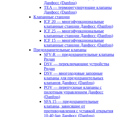
Данфосс (Danfoss)
TEA — терморегулирующие клапаны
Данфосс (Danfoss)
Клапанные станции
ICF 20 — многофункциональные
клапанные станции Данфосс (Danfoss)
ICF 25 — многофункциональные
клапанные станции Данфосс (Danfoss)
ICF 15 — многофункциональные
клапанные станции Данфосс (Danfoss)
Предохранительные клапаны
SFV-R — предохранительные клапаны
Ридан
DSV — переключающие устройства
Ридан
DSV — многоходовые запорные
клапаны для предохранительных
клапанов Данфосс (Danfoss)
POV — перепускные клапаны с
пилотным управлением Данфосс
(Danfoss)
SFA 15 — предохранительные
клапаны, зависящие от
противодавления с уставкой открытия
10-40 бар Данфосс (Danfoss)