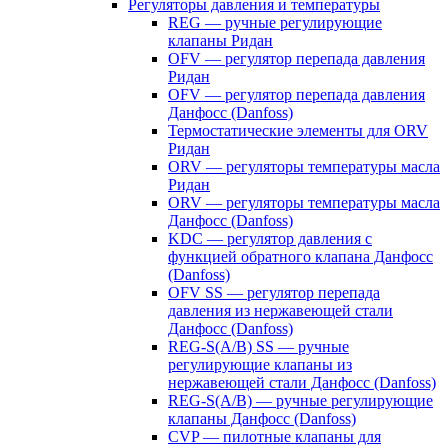
Регуляторы давления и температуры
REG — ручные регулирующие
клапаны Ридан
OFV — регулятор перепада давления
Ридан
OFV — регулятор перепада давления
Данфосс (Danfoss)
Термостатические элементы для ORV
Ридан
ORV — регуляторы температуры масла
Ридан
ORV — регуляторы температуры масла
Данфосс (Danfoss)
KDC — регулятор давления с
функцией обратного клапана Данфосс
(Danfoss)
OFV SS — регулятор перепада
давления из нержавеющей стали
Данфосс (Danfoss)
REG-S(A/B) SS — ручные
регулирующие клапаны из
нержавеющей стали Данфосс (Danfoss)
REG-S(A/B) — ручные регулирующие
клапаны Данфосс (Danfoss)
CVP — пилотные клапаны для