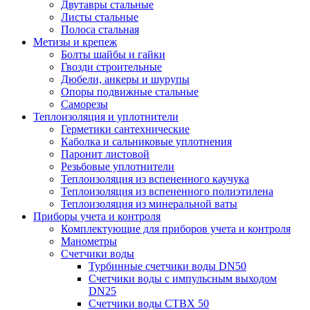
Двутавры стальные
Листы стальные
Полоса стальная
Метизы и крепеж
Болты шайбы и гайки
Гвозди строительные
Дюбели, анкеры и шурупы
Опоры подвижные стальные
Саморезы
Теплоизоляция и уплотнители
Герметики сантехнические
Каболка и сальниковые уплотнения
Паронит листовой
Резьбовые уплотнители
Теплоизоляция из вспененного каучука
Теплоизоляция из вспененного полиэтилена
Теплоизоляция из минеральной ваты
Приборы учета и контроля
Комплектующие для приборов учета и контроля
Манометры
Счетчики воды
Турбинные счетчики воды DN50
Счетчики воды с импульсным выходом
DN25
Счетчики воды СТВХ 50