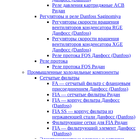
Реле давления картриджные ACB
Ридан
Регуляторы и реле Danfoss Saginomiya
Регуляторы скорости вращения
вентиляторов конденсатора RGE
Данфосс (Danfoss)
Регуляторы скорости вращения
вентиляторов конденсатора XGE
Данфосс (Danfoss)
Реле протока FQS Данфосс (Danfoss)
Реле протока
Реле протока FQS Ридан
Промышленные холодильные компоненты
Сетчатые фильтры
FA — сетчатый фильтр с фланцевым
присоединением Данфосс (Danfoss)
FIA — сетчатые фильтры Ридан
FIA — корпус фильтра Данфосс
(Danfoss)
FIA SS — корпус фильтра из
нержавеющей стали Данфосс (Danfoss)
Фильтрующие сетки для FIA Ридан
FIA — фильтрующий элемент Данфосс
(Danfoss)