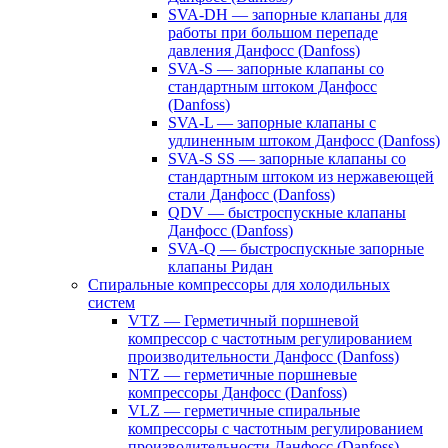
SVA-DH — запорные клапаны для
работы при большом перепаде
давления Данфосс (Danfoss)
SVA-S — запорные клапаны со
стандартным штоком Данфосс
(Danfoss)
SVA-L — запорные клапаны с
удлиненным штоком Данфосс (Danfoss)
SVA-S SS — запорные клапаны со
стандартным штоком из нержавеющей
стали Данфосс (Danfoss)
QDV — быстроспускные клапаны
Данфосс (Danfoss)
SVA-Q — быстроспускные запорные
клапаны Ридан
Спиральные компрессоры для холодильных
систем
VTZ — Герметичный поршневой
компрессор с частотным регулированием
производительности Данфосс (Danfoss)
NTZ — герметичные поршневые
компрессоры Данфосс (Danfoss)
VLZ — герметичные спиральные
компрессоры с частотным регулированием
производительности Данфосс (Danfoss)