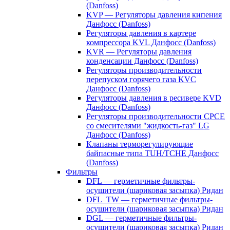
(Danfoss)
KVP — Регуляторы давления кипения
Данфосс (Danfoss)
Регуляторы давления в картере
компрессора KVL Данфосс (Danfoss)
KVR — Регуляторы давления
конденсации Данфосс (Danfoss)
Регуляторы производительности
перепуском горячего газа KVC
Данфосс (Danfoss)
Регуляторы давления в ресивере KVD
Данфосс (Danfoss)
Регуляторы производительности CPCE
со смесителями "жидкость-газ" LG
Данфосс (Danfoss)
Клапаны терморегулирующие
байпасные типа TUH/TCHE Данфосс
(Danfoss)
Фильтры
DFL — герметичные фильтры-
осушители (шариковая засыпка) Ридан
DFL_TW — герметичные фильтры-
осушители (шариковая засыпка) Ридан
DGL — герметичные фильтры-
осушители (шариковая засыпка) Ридан