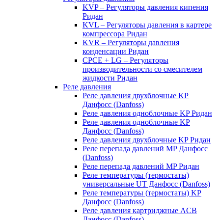
KVP – Регуляторы давления кипения
Ридан
KVL – Регуляторы давления в картере
компрессора Ридан
KVR – Регуляторы давления
конденсации Ридан
CPCE + LG – Регуляторы
производительности со смесителем
жидкости Ридан
Реле давления
Реле давления двухблочные KP
Данфосс (Danfoss)
Реле давления одноблочные KP Ридан
Реле давления одноблочные KP
Данфосс (Danfoss)
Реле давления двухблочные KP Ридан
Реле перепада давлений MP Данфосс
(Danfoss)
Реле перепада давлений MP Ридан
Реле температуры (термостаты)
универсальные UT Данфосс (Danfoss)
Реле температуры (термостаты) KP
Данфосс (Danfoss)
Реле давления картриджные ACB
Данфосс (Danfoss)