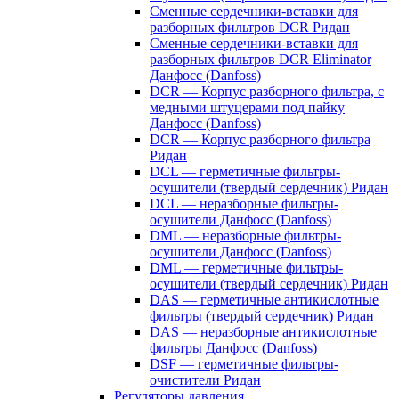
Сменные сердечники-вставки для
разборных фильтров DCR Ридан
Сменные сердечники-вставки для
разборных фильтров DCR Eliminator
Данфосс (Danfoss)
DCR — Корпус разборного фильтра, с
медными штуцерами под пайку
Данфосс (Danfoss)
DCR — Корпус разборного фильтра
Ридан
DCL — герметичные фильтры-
осушители (твердый сердечник) Ридан
DCL — неразборные фильтры-
осушители Данфосс (Danfoss)
DML — неразборные фильтры-
осушители Данфосс (Danfoss)
DML — герметичные фильтры-
осушители (твердый сердечник) Ридан
DAS — герметичные антикислотные
фильтры (твердый сердечник) Ридан
DAS — неразборные антикислотные
фильтры Данфосс (Danfoss)
DSF — герметичные фильтры-
очистители Ридан
Регуляторы давления