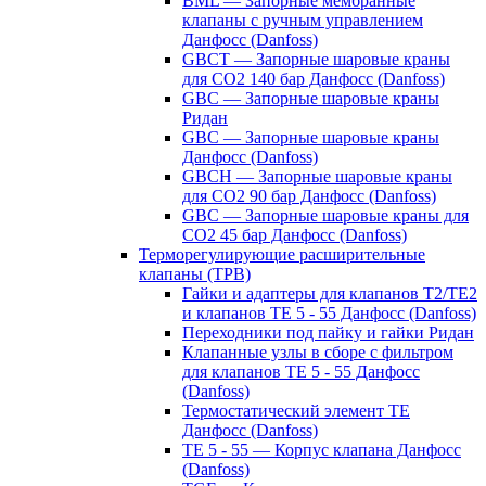
BML — Запорные мембранные
клапаны с ручным управлением
Данфосс (Danfoss)
GBCT — Запорные шаровые краны
для CO2 140 бар Данфосс (Danfoss)
GBC — Запорные шаровые краны
Ридан
GBC — Запорные шаровые краны
Данфосс (Danfoss)
GBCH — Запорные шаровые краны
для CO2 90 бар Данфосс (Danfoss)
GBC — Запорные шаровые краны для
CO2 45 бар Данфосс (Danfoss)
Терморегулирующие расширительные
клапаны (ТРВ)
Гайки и адаптеры для клапанов T2/TE2
и клапанов TE 5 - 55 Данфосс (Danfoss)
Переходники под пайку и гайки Ридан
Клапанные узлы в сборе с фильтром
для клапанов TE 5 - 55 Данфосс
(Danfoss)
Термостатический элемент TE
Данфосс (Danfoss)
TE 5 - 55 — Корпус клапана Данфосс
(Danfoss)