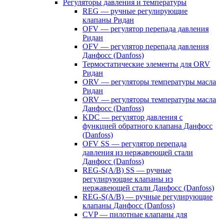
Регуляторы давления и температуры
REG — ручные регулирующие
клапаны Ридан
OFV — регулятор перепада давления
Ридан
OFV — регулятор перепада давления
Данфосс (Danfoss)
Термостатические элементы для ORV
Ридан
ORV — регуляторы температуры масла
Ридан
ORV — регуляторы температуры масла
Данфосс (Danfoss)
KDC — регулятор давления с
функцией обратного клапана Данфосс
(Danfoss)
OFV SS — регулятор перепада
давления из нержавеющей стали
Данфосс (Danfoss)
REG-S(A/B) SS — ручные
регулирующие клапаны из
нержавеющей стали Данфосс (Danfoss)
REG-S(A/B) — ручные регулирующие
клапаны Данфосс (Danfoss)
CVP — пилотные клапаны для