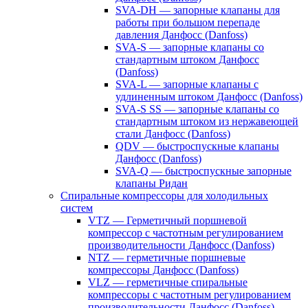
SVA-DH — запорные клапаны для
работы при большом перепаде
давления Данфосс (Danfoss)
SVA-S — запорные клапаны со
стандартным штоком Данфосс
(Danfoss)
SVA-L — запорные клапаны с
удлиненным штоком Данфосс (Danfoss)
SVA-S SS — запорные клапаны со
стандартным штоком из нержавеющей
стали Данфосс (Danfoss)
QDV — быстроспускные клапаны
Данфосс (Danfoss)
SVA-Q — быстроспускные запорные
клапаны Ридан
Спиральные компрессоры для холодильных
систем
VTZ — Герметичный поршневой
компрессор с частотным регулированием
производительности Данфосс (Danfoss)
NTZ — герметичные поршневые
компрессоры Данфосс (Danfoss)
VLZ — герметичные спиральные
компрессоры с частотным регулированием
производительности Данфосс (Danfoss)