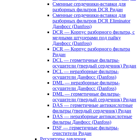
Сменные сердечники-вставки для
разборных фильтров DCR Ридан
Сменные сердечники-вставки для
разборных фильтров DCR Eliminator
Данфосс (Danfoss)
DCR — Корпус разборного фильтра, с
медными штуцерами под пайку
Данфосс (Danfoss)
DCR — Корпус разборного фильтра
Ридан
DCL — герметичные фильтры-
осушители (твердый сердечник) Ридан
DCL — неразборные фильтры-
осушители Данфосс (Danfoss)
DML — неразборные фильтры-
осушители Данфосс (Danfoss)
DML — герметичные фильтры-
осушители (твердый сердечник) Ридан
DAS — герметичные антикислотные
фильтры (твердый сердечник) Ридан
DAS — неразборные антикислотные
фильтры Данфосс (Danfoss)
DSF — герметичные фильтры-
очистители Ридан
Регуляторы давления