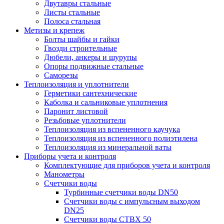
Двутавры стальные
Листы стальные
Полоса стальная
Метизы и крепеж
Болты шайбы и гайки
Гвозди строительные
Дюбели, анкеры и шурупы
Опоры подвижные стальные
Саморезы
Теплоизоляция и уплотнители
Герметики сантехнические
Каболка и сальниковые уплотнения
Паронит листовой
Резьбовые уплотнители
Теплоизоляция из вспененного каучука
Теплоизоляция из вспененного полиэтилена
Теплоизоляция из минеральной ваты
Приборы учета и контроля
Комплектующие для приборов учета и контроля
Манометры
Счетчики воды
Турбинные счетчики воды DN50
Счетчики воды с импульсным выходом
DN25
Счетчики воды СТВХ 50