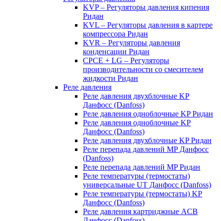
KVP – Регуляторы давления кипения
Ридан
KVL – Регуляторы давления в картере
компрессора Ридан
KVR – Регуляторы давления
конденсации Ридан
CPCE + LG – Регуляторы
производительности со смесителем
жидкости Ридан
Реле давления
Реле давления двухблочные KP
Данфосс (Danfoss)
Реле давления одноблочные KP Ридан
Реле давления одноблочные KP
Данфосс (Danfoss)
Реле давления двухблочные KP Ридан
Реле перепада давлений MP Данфосс
(Danfoss)
Реле перепада давлений MP Ридан
Реле температуры (термостаты)
универсальные UT Данфосс (Danfoss)
Реле температуры (термостаты) KP
Данфосс (Danfoss)
Реле давления картриджные ACB
Данфосс (Danfoss)