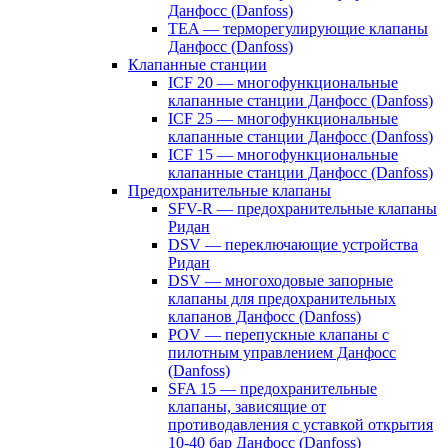
Данфосс (Danfoss)
TEA — терморегулирующие клапаны
Данфосс (Danfoss)
Клапанные станции
ICF 20 — многофункциональные
клапанные станции Данфосс (Danfoss)
ICF 25 — многофункциональные
клапанные станции Данфосс (Danfoss)
ICF 15 — многофункциональные
клапанные станции Данфосс (Danfoss)
Предохранительные клапаны
SFV-R — предохранительные клапаны
Ридан
DSV — переключающие устройства
Ридан
DSV — многоходовые запорные
клапаны для предохранительных
клапанов Данфосс (Danfoss)
POV — перепускные клапаны с
пилотным управлением Данфосс
(Danfoss)
SFA 15 — предохранительные
клапаны, зависящие от
противодавления с уставкой открытия
10-40 бар Данфосс (Danfoss)