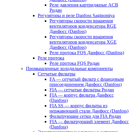
Реле давления картриджные ACB
Ридан
Регуляторы и реле Danfoss Saginomiya
Регуляторы скорости вращения
вентиляторов конденсатора RGE
Данфосс (Danfoss)
Регуляторы скорости вращения
вентиляторов конденсатора XGE
Данфосс (Danfoss)
Реле протока FQS Данфосс (Danfoss)
Реле протока
Реле протока FQS Ридан
Промышленные холодильные компоненты
Сетчатые фильтры
FA — сетчатый фильтр с фланцевым
присоединением Данфосс (Danfoss)
FIA — сетчатые фильтры Ридан
FIA — корпус фильтра Данфосс
(Danfoss)
FIA SS — корпус фильтра из
нержавеющей стали Данфосс (Danfoss)
Фильтрующие сетки для FIA Ридан
FIA — фильтрующий элемент Данфосс
(Danfoss)