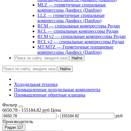
MLZ — герметичные спиральные
компрессоры Данфосс (Danfoss)
LLZ — герметичные спиральные
компрессоры Данфосс (Danfoss)
RCM — спиральные компрессоры Ридан
RCL — спиральные компрессоры Ридан
RCM v2 — спиральные компрессоры Ридан
RCL v2 — спиральные компрессоры Ридан
MT/MTZ — Герметичные поршневые
компрессоры Данфосс (Danfoss)
Найти
Найти
Холодильная техника
Промышленные холодильные компоненты
Промышленные обратные клапаны
Фильтр
6650.78
-
155184.82
руб
Цена
-
руб
Производитель
Ридан
117