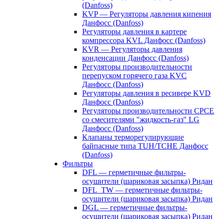
(Danfoss)
KVP — Регуляторы давления кипения
Данфосс (Danfoss)
Регуляторы давления в картере
компрессора KVL Данфосс (Danfoss)
KVR — Регуляторы давления
конденсации Данфосс (Danfoss)
Регуляторы производительности
перепуском горячего газа KVC
Данфосс (Danfoss)
Регуляторы давления в ресивере KVD
Данфосс (Danfoss)
Регуляторы производительности CPCE
со смесителями "жидкость-газ" LG
Данфосс (Danfoss)
Клапаны терморегулирующие
байпасные типа TUH/TCHE Данфосс
(Danfoss)
Фильтры
DFL — герметичные фильтры-
осушители (шариковая засыпка) Ридан
DFL_TW — герметичные фильтры-
осушители (шариковая засыпка) Ридан
DGL — герметичные фильтры-
осушители (шариковая засыпка) Ридан