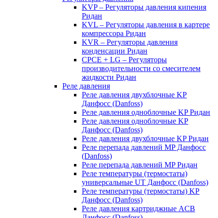
KVP – Регуляторы давления кипения
Ридан
KVL – Регуляторы давления в картере
компрессора Ридан
KVR – Регуляторы давления
конденсации Ридан
CPCE + LG – Регуляторы
производительности со смесителем
жидкости Ридан
Реле давления
Реле давления двухблочные KP
Данфосс (Danfoss)
Реле давления одноблочные KP Ридан
Реле давления одноблочные KP
Данфосс (Danfoss)
Реле давления двухблочные KP Ридан
Реле перепада давлений MP Данфосс
(Danfoss)
Реле перепада давлений MP Ридан
Реле температуры (термостаты)
универсальные UT Данфосс (Danfoss)
Реле температуры (термостаты) KP
Данфосс (Danfoss)
Реле давления картриджные ACB
Данфосс (Danfoss)