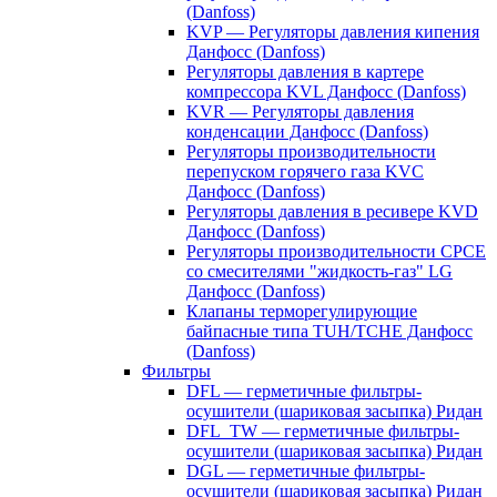
(Danfoss)
KVP — Регуляторы давления кипения
Данфосс (Danfoss)
Регуляторы давления в картере
компрессора KVL Данфосс (Danfoss)
KVR — Регуляторы давления
конденсации Данфосс (Danfoss)
Регуляторы производительности
перепуском горячего газа KVC
Данфосс (Danfoss)
Регуляторы давления в ресивере KVD
Данфосс (Danfoss)
Регуляторы производительности CPCE
со смесителями "жидкость-газ" LG
Данфосс (Danfoss)
Клапаны терморегулирующие
байпасные типа TUH/TCHE Данфосс
(Danfoss)
Фильтры
DFL — герметичные фильтры-
осушители (шариковая засыпка) Ридан
DFL_TW — герметичные фильтры-
осушители (шариковая засыпка) Ридан
DGL — герметичные фильтры-
осушители (шариковая засыпка) Ридан