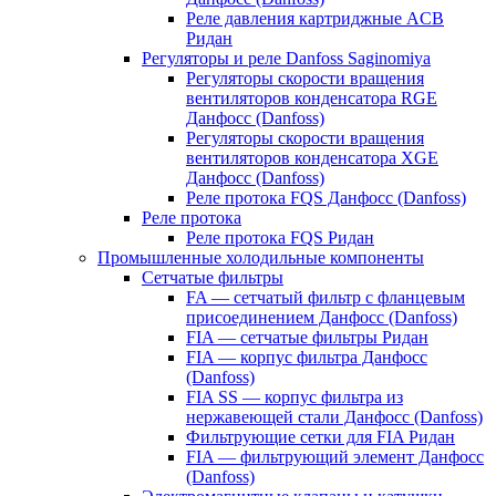
Реле давления картриджные ACB
Ридан
Регуляторы и реле Danfoss Saginomiya
Регуляторы скорости вращения
вентиляторов конденсатора RGE
Данфосс (Danfoss)
Регуляторы скорости вращения
вентиляторов конденсатора XGE
Данфосс (Danfoss)
Реле протока FQS Данфосс (Danfoss)
Реле протока
Реле протока FQS Ридан
Промышленные холодильные компоненты
Сетчатые фильтры
FA — сетчатый фильтр с фланцевым
присоединением Данфосс (Danfoss)
FIA — сетчатые фильтры Ридан
FIA — корпус фильтра Данфосс
(Danfoss)
FIA SS — корпус фильтра из
нержавеющей стали Данфосс (Danfoss)
Фильтрующие сетки для FIA Ридан
FIA — фильтрующий элемент Данфосс
(Danfoss)