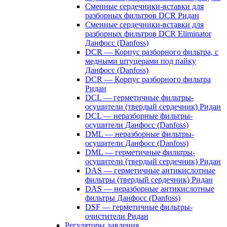
Сменные сердечники-вставки для
разборных фильтров DCR Ридан
Сменные сердечники-вставки для
разборных фильтров DCR Eliminator
Данфосс (Danfoss)
DCR — Корпус разборного фильтра, с
медными штуцерами под пайку
Данфосс (Danfoss)
DCR — Корпус разборного фильтра
Ридан
DCL — герметичные фильтры-
осушители (твердый сердечник) Ридан
DCL — неразборные фильтры-
осушители Данфосс (Danfoss)
DML — неразборные фильтры-
осушители Данфосс (Danfoss)
DML — герметичные фильтры-
осушители (твердый сердечник) Ридан
DAS — герметичные антикислотные
фильтры (твердый сердечник) Ридан
DAS — неразборные антикислотные
фильтры Данфосс (Danfoss)
DSF — герметичные фильтры-
очистители Ридан
Регуляторы давления