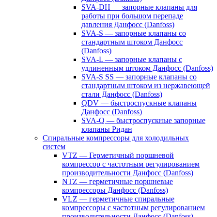
SVA-DH — запорные клапаны для
работы при большом перепаде
давления Данфосс (Danfoss)
SVA-S — запорные клапаны со
стандартным штоком Данфосс
(Danfoss)
SVA-L — запорные клапаны с
удлиненным штоком Данфосс (Danfoss)
SVA-S SS — запорные клапаны со
стандартным штоком из нержавеющей
стали Данфосс (Danfoss)
QDV — быстроспускные клапаны
Данфосс (Danfoss)
SVA-Q — быстроспускные запорные
клапаны Ридан
Спиральные компрессоры для холодильных
систем
VTZ — Герметичный поршневой
компрессор с частотным регулированием
производительности Данфосс (Danfoss)
NTZ — герметичные поршневые
компрессоры Данфосс (Danfoss)
VLZ — герметичные спиральные
компрессоры с частотным регулированием
производительности Данфосс (Danfoss)