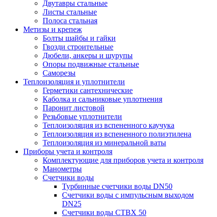
Двутавры стальные
Листы стальные
Полоса стальная
Метизы и крепеж
Болты шайбы и гайки
Гвозди строительные
Дюбели, анкеры и шурупы
Опоры подвижные стальные
Саморезы
Теплоизоляция и уплотнители
Герметики сантехнические
Каболка и сальниковые уплотнения
Паронит листовой
Резьбовые уплотнители
Теплоизоляция из вспененного каучука
Теплоизоляция из вспененного полиэтилена
Теплоизоляция из минеральной ваты
Приборы учета и контроля
Комплектующие для приборов учета и контроля
Манометры
Счетчики воды
Турбинные счетчики воды DN50
Счетчики воды с импульсным выходом
DN25
Счетчики воды СТВХ 50