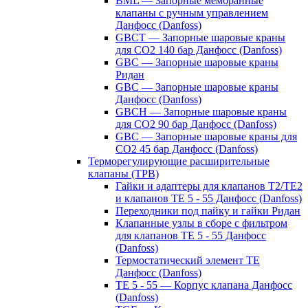
BML — Запорные мембранные
клапаны с ручным управлением
Данфосс (Danfoss)
GBCT — Запорные шаровые краны
для CO2 140 бар Данфосс (Danfoss)
GBC — Запорные шаровые краны
Ридан
GBC — Запорные шаровые краны
Данфосс (Danfoss)
GBCH — Запорные шаровые краны
для CO2 90 бар Данфосс (Danfoss)
GBC — Запорные шаровые краны для
CO2 45 бар Данфосс (Danfoss)
Терморегулирующие расширительные
клапаны (ТРВ)
Гайки и адаптеры для клапанов T2/TE2
и клапанов TE 5 - 55 Данфосс (Danfoss)
Переходники под пайку и гайки Ридан
Клапанные узлы в сборе с фильтром
для клапанов TE 5 - 55 Данфосс
(Danfoss)
Термостатический элемент TE
Данфосс (Danfoss)
TE 5 - 55 — Корпус клапана Данфосс
(Danfoss)