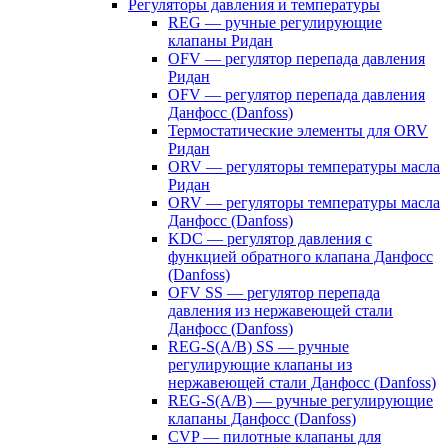
Регуляторы давления и температуры
REG — ручные регулирующие
клапаны Ридан
OFV — регулятор перепада давления
Ридан
OFV — регулятор перепада давления
Данфосс (Danfoss)
Термостатические элементы для ORV
Ридан
ORV — регуляторы температуры масла
Ридан
ORV — регуляторы температуры масла
Данфосс (Danfoss)
KDC — регулятор давления с
функцией обратного клапана Данфосс
(Danfoss)
OFV SS — регулятор перепада
давления из нержавеющей стали
Данфосс (Danfoss)
REG-S(A/B) SS — ручные
регулирующие клапаны из
нержавеющей стали Данфосс (Danfoss)
REG-S(A/B) — ручные регулирующие
клапаны Данфосс (Danfoss)
CVP — пилотные клапаны для