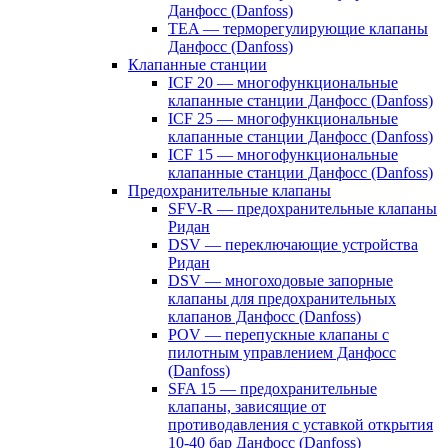
Данфосс (Danfoss)
TEA — терморегулирующие клапаны
Данфосс (Danfoss)
Клапанные станции
ICF 20 — многофункциональные
клапанные станции Данфосс (Danfoss)
ICF 25 — многофункциональные
клапанные станции Данфосс (Danfoss)
ICF 15 — многофункциональные
клапанные станции Данфосс (Danfoss)
Предохранительные клапаны
SFV-R — предохранительные клапаны
Ридан
DSV — переключающие устройства
Ридан
DSV — многоходовые запорные
клапаны для предохранительных
клапанов Данфосс (Danfoss)
POV — перепускные клапаны с
пилотным управлением Данфосс
(Danfoss)
SFA 15 — предохранительные
клапаны, зависящие от
противодавления с уставкой открытия
10-40 бар Данфосс (Danfoss)