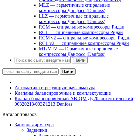
MLZ — герметичные спиральные
компрессоры Данфосс (Danfoss)
LLZ — герметичные спиральные
компрессоры Данфосс (Danfoss)
RCM — спиральные компрессоры Ридан
RCL — спиральные компрессоры Ридан
RCM v2 — спиральные компрессоры Ридан
RCL v2 — спиральные компрессоры Ридан
MT/MTZ — Герметичные поршневые
компрессоры Данфосс (Danfoss)
Найти
Найти
Автоматика и регулирующая арматура
Клапаны балансировочные и комплектующие
Клапан балансировочный AB-QM Ду20 автоматический
00320213/003Z1213 Danfoss
Каталог товаров
Запорная арматура
Задвижки
Задвижки латунные