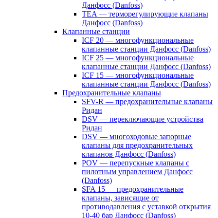
Данфосс (Danfoss)
TEA — терморегулирующие клапаны
Данфосс (Danfoss)
Клапанные станции
ICF 20 — многофункциональные
клапанные станции Данфосс (Danfoss)
ICF 25 — многофункциональные
клапанные станции Данфосс (Danfoss)
ICF 15 — многофункциональные
клапанные станции Данфосс (Danfoss)
Предохранительные клапаны
SFV-R — предохранительные клапаны
Ридан
DSV — переключающие устройства
Ридан
DSV — многоходовые запорные
клапаны для предохранительных
клапанов Данфосс (Danfoss)
POV — перепускные клапаны с
пилотным управлением Данфосс
(Danfoss)
SFA 15 — предохранительные
клапаны, зависящие от
противодавления с уставкой открытия
10-40 бар Данфосс (Danfoss)