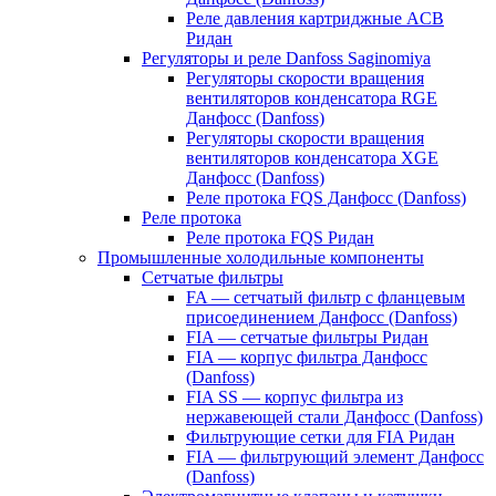
Реле давления картриджные ACB
Ридан
Регуляторы и реле Danfoss Saginomiya
Регуляторы скорости вращения
вентиляторов конденсатора RGE
Данфосс (Danfoss)
Регуляторы скорости вращения
вентиляторов конденсатора XGE
Данфосс (Danfoss)
Реле протока FQS Данфосс (Danfoss)
Реле протока
Реле протока FQS Ридан
Промышленные холодильные компоненты
Сетчатые фильтры
FA — сетчатый фильтр с фланцевым
присоединением Данфосс (Danfoss)
FIA — сетчатые фильтры Ридан
FIA — корпус фильтра Данфосс
(Danfoss)
FIA SS — корпус фильтра из
нержавеющей стали Данфосс (Danfoss)
Фильтрующие сетки для FIA Ридан
FIA — фильтрующий элемент Данфосс
(Danfoss)