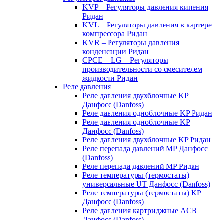
KVP – Регуляторы давления кипения
Ридан
KVL – Регуляторы давления в картере
компрессора Ридан
KVR – Регуляторы давления
конденсации Ридан
CPCE + LG – Регуляторы
производительности со смесителем
жидкости Ридан
Реле давления
Реле давления двухблочные KP
Данфосс (Danfoss)
Реле давления одноблочные KP Ридан
Реле давления одноблочные KP
Данфосс (Danfoss)
Реле давления двухблочные KP Ридан
Реле перепада давлений MP Данфосс
(Danfoss)
Реле перепада давлений MP Ридан
Реле температуры (термостаты)
универсальные UT Данфосс (Danfoss)
Реле температуры (термостаты) KP
Данфосс (Danfoss)
Реле давления картриджные ACB
Данфосс (Danfoss)