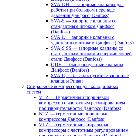
SVA-DH — запорные клапаны для
работы при большом перепаде
давления Данфосс (Danfoss)
SVA-S — запорные клапаны со
стандартным штоком Данфосс
(Danfoss)
SVA-L — запорные клапаны с
удлиненным штоком Данфосс (Danfoss)
SVA-S SS — запорные клапаны со
стандартным штоком из нержавеющей
стали Данфосс (Danfoss)
QDV — быстроспускные клапаны
Данфосс (Danfoss)
SVA-Q — быстроспускные запорные
клапаны Ридан
Спиральные компрессоры для холодильных
систем
VTZ — Герметичный поршневой
компрессор с частотным регулированием
производительности Данфосс (Danfoss)
NTZ — герметичные поршневые
компрессоры Данфосс (Danfoss)
VLZ — герметичные спиральные
компрессоры с частотным регулированием
производительности Данфосс (Danfoss)