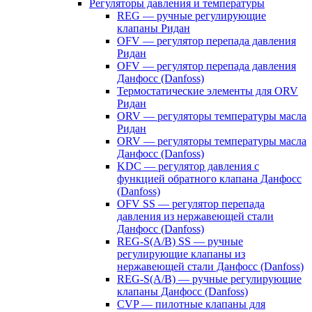
Регуляторы давления и температуры
REG — ручные регулирующие
клапаны Ридан
OFV — регулятор перепада давления
Ридан
OFV — регулятор перепада давления
Данфосс (Danfoss)
Термостатические элементы для ORV
Ридан
ORV — регуляторы температуры масла
Ридан
ORV — регуляторы температуры масла
Данфосс (Danfoss)
KDC — регулятор давления с
функцией обратного клапана Данфосс
(Danfoss)
OFV SS — регулятор перепада
давления из нержавеющей стали
Данфосс (Danfoss)
REG-S(A/B) SS — ручные
регулирующие клапаны из
нержавеющей стали Данфосс (Danfoss)
REG-S(A/B) — ручные регулирующие
клапаны Данфосс (Danfoss)
CVP — пилотные клапаны для