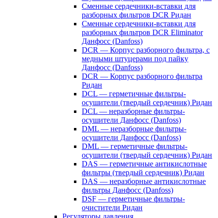
Сменные сердечники-вставки для
разборных фильтров DCR Ридан
Сменные сердечники-вставки для
разборных фильтров DCR Eliminator
Данфосс (Danfoss)
DCR — Корпус разборного фильтра, с
медными штуцерами под пайку
Данфосс (Danfoss)
DCR — Корпус разборного фильтра
Ридан
DCL — герметичные фильтры-
осушители (твердый сердечник) Ридан
DCL — неразборные фильтры-
осушители Данфосс (Danfoss)
DML — неразборные фильтры-
осушители Данфосс (Danfoss)
DML — герметичные фильтры-
осушители (твердый сердечник) Ридан
DAS — герметичные антикислотные
фильтры (твердый сердечник) Ридан
DAS — неразборные антикислотные
фильтры Данфосс (Danfoss)
DSF — герметичные фильтры-
очистители Ридан
Регуляторы давления