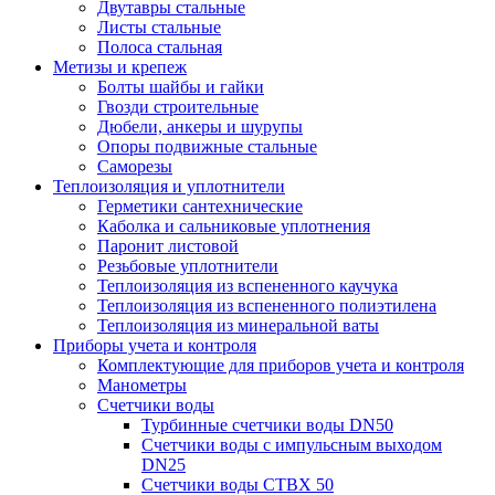
Двутавры стальные
Листы стальные
Полоса стальная
Метизы и крепеж
Болты шайбы и гайки
Гвозди строительные
Дюбели, анкеры и шурупы
Опоры подвижные стальные
Саморезы
Теплоизоляция и уплотнители
Герметики сантехнические
Каболка и сальниковые уплотнения
Паронит листовой
Резьбовые уплотнители
Теплоизоляция из вспененного каучука
Теплоизоляция из вспененного полиэтилена
Теплоизоляция из минеральной ваты
Приборы учета и контроля
Комплектующие для приборов учета и контроля
Манометры
Счетчики воды
Турбинные счетчики воды DN50
Счетчики воды с импульсным выходом
DN25
Счетчики воды СТВХ 50