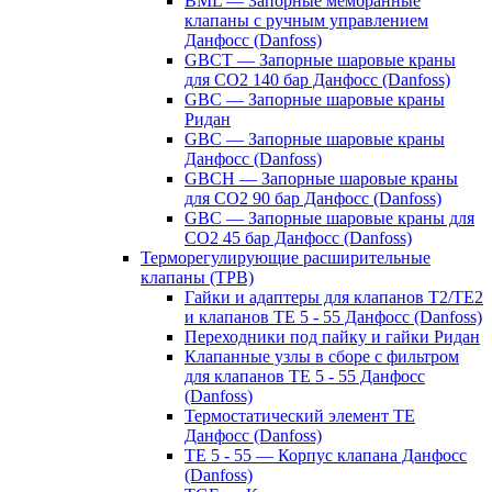
BML — Запорные мембранные
клапаны с ручным управлением
Данфосс (Danfoss)
GBCT — Запорные шаровые краны
для CO2 140 бар Данфосс (Danfoss)
GBC — Запорные шаровые краны
Ридан
GBC — Запорные шаровые краны
Данфосс (Danfoss)
GBCH — Запорные шаровые краны
для CO2 90 бар Данфосс (Danfoss)
GBC — Запорные шаровые краны для
CO2 45 бар Данфосс (Danfoss)
Терморегулирующие расширительные
клапаны (ТРВ)
Гайки и адаптеры для клапанов T2/TE2
и клапанов TE 5 - 55 Данфосс (Danfoss)
Переходники под пайку и гайки Ридан
Клапанные узлы в сборе с фильтром
для клапанов TE 5 - 55 Данфосс
(Danfoss)
Термостатический элемент TE
Данфосс (Danfoss)
TE 5 - 55 — Корпус клапана Данфосс
(Danfoss)