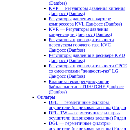
(Danfoss)
KVP — Регуляторы давления кипения
Данфосс (Danfoss)
Регуляторы давления в картере
компрессора KVL Данфосс (Danfoss)
KVR — Регуляторы давления
конденсации Данфосс (Danfoss)
Регуляторы производительности
перепуском горячего газа KVC
Данфосс (Danfoss)
Регуляторы давления в ресивере KVD
Данфосс (Danfoss)
Регуляторы производительности CPCE
со смесителями "жидкость-газ" LG
Данфосс (Danfoss)
Клапаны терморегулирующие
байпасные типа TUH/TCHE Данфосс
(Danfoss)
Фильтры
DFL — герметичные фильтры-
осушители (шариковая засыпка) Ридан
DFL_TW — герметичные фильтры-
осушители (шариковая засыпка) Ридан
DGL — герметичные фильтры-
осушители (шариковая засыпка) Ридан