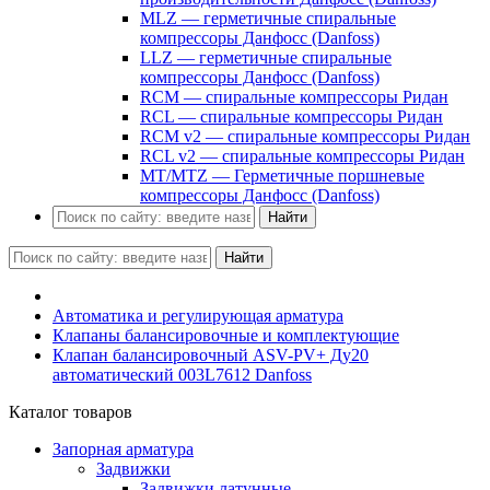
MLZ — герметичные спиральные
компрессоры Данфосс (Danfoss)
LLZ — герметичные спиральные
компрессоры Данфосс (Danfoss)
RCM — спиральные компрессоры Ридан
RCL — спиральные компрессоры Ридан
RCM v2 — спиральные компрессоры Ридан
RCL v2 — спиральные компрессоры Ридан
MT/MTZ — Герметичные поршневые
компрессоры Данфосс (Danfoss)
Найти
Найти
Автоматика и регулирующая арматура
Клапаны балансировочные и комплектующие
Клапан балансировочный ASV-PV+ Ду20
автоматический 003L7612 Danfoss
Каталог товаров
Запорная арматура
Задвижки
Задвижки латунные