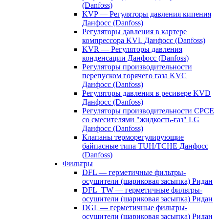
(Danfoss)
KVP — Регуляторы давления кипения
Данфосс (Danfoss)
Регуляторы давления в картере
компрессора KVL Данфосс (Danfoss)
KVR — Регуляторы давления
конденсации Данфосс (Danfoss)
Регуляторы производительности
перепуском горячего газа KVC
Данфосс (Danfoss)
Регуляторы давления в ресивере KVD
Данфосс (Danfoss)
Регуляторы производительности CPCE
со смесителями "жидкость-газ" LG
Данфосс (Danfoss)
Клапаны терморегулирующие
байпасные типа TUH/TCHE Данфосс
(Danfoss)
Фильтры
DFL — герметичные фильтры-
осушители (шариковая засыпка) Ридан
DFL_TW — герметичные фильтры-
осушители (шариковая засыпка) Ридан
DGL — герметичные фильтры-
осушители (шариковая засыпка) Ридан