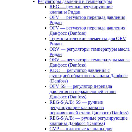
Регуляторы давления и температуры
REG — ручные регулирующие
клапаны Ридан
OFV — регулятор перепада давления
Ридан
OFV — регулятор перепада давления
Данфосс (Danfoss)
Термостатические элементы для ORV
Ридан
ORV — регуляторы температуры масла
Ридан
ORV — регуляторы температуры масла
Данфосс (Danfoss)
KDC — регулятор давления с
функцией обратного клапана Данфосс
(Danfoss)
OFV SS — регулятор перепада
давления из нержавеющей стали
Данфосс (Danfoss)
REG-S(A/B) SS — ручные
регулирующие клапаны из
нержавеющей стали Данфосс (Danfoss)
REG-S(A/B) — ручные регулирующие
клапаны Данфосс (Danfoss)
CVP — пилотные клапаны для