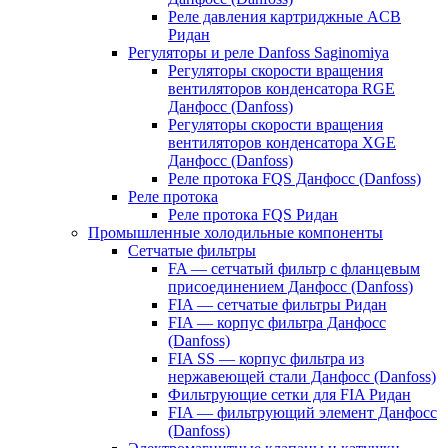
Реле давления картриджные ACB
Ридан
Регуляторы и реле Danfoss Saginomiya
Регуляторы скорости вращения
вентиляторов конденсатора RGE
Данфосс (Danfoss)
Регуляторы скорости вращения
вентиляторов конденсатора XGE
Данфосс (Danfoss)
Реле протока FQS Данфосс (Danfoss)
Реле протока
Реле протока FQS Ридан
Промышленные холодильные компоненты
Сетчатые фильтры
FA — сетчатый фильтр с фланцевым
присоединением Данфосс (Danfoss)
FIA — сетчатые фильтры Ридан
FIA — корпус фильтра Данфосс
(Danfoss)
FIA SS — корпус фильтра из
нержавеющей стали Данфосс (Danfoss)
Фильтрующие сетки для FIA Ридан
FIA — фильтрующий элемент Данфосс
(Danfoss)