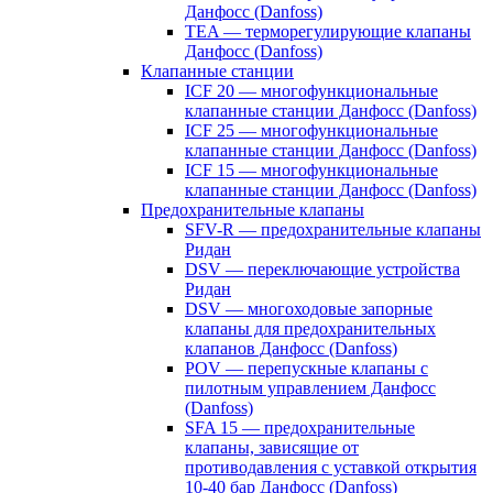
Данфосс (Danfoss)
TEA — терморегулирующие клапаны
Данфосс (Danfoss)
Клапанные станции
ICF 20 — многофункциональные
клапанные станции Данфосс (Danfoss)
ICF 25 — многофункциональные
клапанные станции Данфосс (Danfoss)
ICF 15 — многофункциональные
клапанные станции Данфосс (Danfoss)
Предохранительные клапаны
SFV-R — предохранительные клапаны
Ридан
DSV — переключающие устройства
Ридан
DSV — многоходовые запорные
клапаны для предохранительных
клапанов Данфосс (Danfoss)
POV — перепускные клапаны с
пилотным управлением Данфосс
(Danfoss)
SFA 15 — предохранительные
клапаны, зависящие от
противодавления с уставкой открытия
10-40 бар Данфосс (Danfoss)