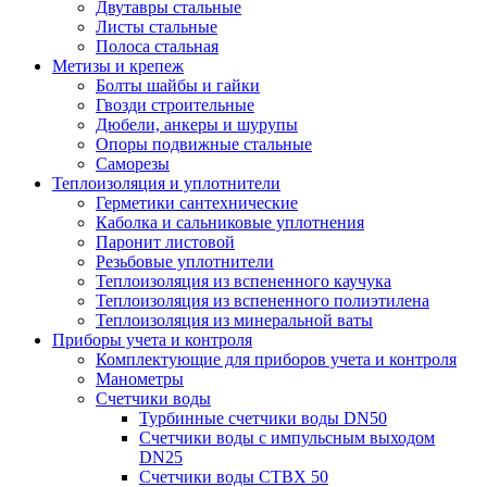
Двутавры стальные
Листы стальные
Полоса стальная
Метизы и крепеж
Болты шайбы и гайки
Гвозди строительные
Дюбели, анкеры и шурупы
Опоры подвижные стальные
Саморезы
Теплоизоляция и уплотнители
Герметики сантехнические
Каболка и сальниковые уплотнения
Паронит листовой
Резьбовые уплотнители
Теплоизоляция из вспененного каучука
Теплоизоляция из вспененного полиэтилена
Теплоизоляция из минеральной ваты
Приборы учета и контроля
Комплектующие для приборов учета и контроля
Манометры
Счетчики воды
Турбинные счетчики воды DN50
Счетчики воды с импульсным выходом
DN25
Счетчики воды СТВХ 50