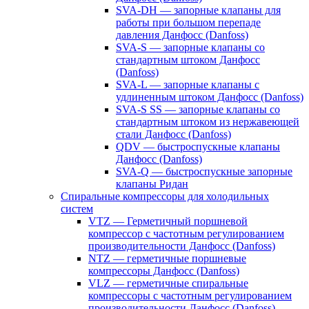
SVA-DH — запорные клапаны для
работы при большом перепаде
давления Данфосс (Danfoss)
SVA-S — запорные клапаны со
стандартным штоком Данфосс
(Danfoss)
SVA-L — запорные клапаны с
удлиненным штоком Данфосс (Danfoss)
SVA-S SS — запорные клапаны со
стандартным штоком из нержавеющей
стали Данфосс (Danfoss)
QDV — быстроспускные клапаны
Данфосс (Danfoss)
SVA-Q — быстроспускные запорные
клапаны Ридан
Спиральные компрессоры для холодильных
систем
VTZ — Герметичный поршневой
компрессор с частотным регулированием
производительности Данфосс (Danfoss)
NTZ — герметичные поршневые
компрессоры Данфосс (Danfoss)
VLZ — герметичные спиральные
компрессоры с частотным регулированием
производительности Данфосс (Danfoss)