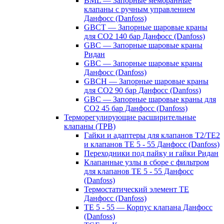
BML — Запорные мембранные
клапаны с ручным управлением
Данфосс (Danfoss)
GBCT — Запорные шаровые краны
для CO2 140 бар Данфосс (Danfoss)
GBC — Запорные шаровые краны
Ридан
GBC — Запорные шаровые краны
Данфосс (Danfoss)
GBCH — Запорные шаровые краны
для CO2 90 бар Данфосс (Danfoss)
GBC — Запорные шаровые краны для
CO2 45 бар Данфосс (Danfoss)
Терморегулирующие расширительные
клапаны (ТРВ)
Гайки и адаптеры для клапанов T2/TE2
и клапанов TE 5 - 55 Данфосс (Danfoss)
Переходники под пайку и гайки Ридан
Клапанные узлы в сборе с фильтром
для клапанов TE 5 - 55 Данфосс
(Danfoss)
Термостатический элемент TE
Данфосс (Danfoss)
TE 5 - 55 — Корпус клапана Данфосс
(Danfoss)