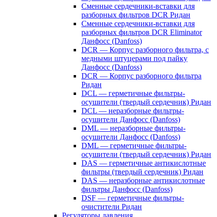
Сменные сердечники-вставки для
разборных фильтров DCR Ридан
Сменные сердечники-вставки для
разборных фильтров DCR Eliminator
Данфосс (Danfoss)
DCR — Корпус разборного фильтра, с
медными штуцерами под пайку
Данфосс (Danfoss)
DCR — Корпус разборного фильтра
Ридан
DCL — герметичные фильтры-
осушители (твердый сердечник) Ридан
DCL — неразборные фильтры-
осушители Данфосс (Danfoss)
DML — неразборные фильтры-
осушители Данфосс (Danfoss)
DML — герметичные фильтры-
осушители (твердый сердечник) Ридан
DAS — герметичные антикислотные
фильтры (твердый сердечник) Ридан
DAS — неразборные антикислотные
фильтры Данфосс (Danfoss)
DSF — герметичные фильтры-
очистители Ридан
Регуляторы давления