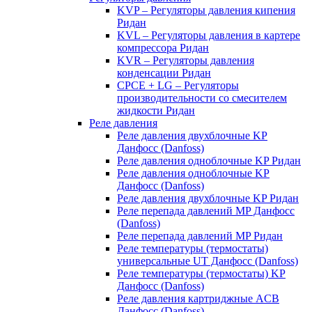
KVP – Регуляторы давления кипения
Ридан
KVL – Регуляторы давления в картере
компрессора Ридан
KVR – Регуляторы давления
конденсации Ридан
CPCE + LG – Регуляторы
производительности со смесителем
жидкости Ридан
Реле давления
Реле давления двухблочные KP
Данфосс (Danfoss)
Реле давления одноблочные KP Ридан
Реле давления одноблочные KP
Данфосс (Danfoss)
Реле давления двухблочные KP Ридан
Реле перепада давлений MP Данфосс
(Danfoss)
Реле перепада давлений MP Ридан
Реле температуры (термостаты)
универсальные UT Данфосс (Danfoss)
Реле температуры (термостаты) KP
Данфосс (Danfoss)
Реле давления картриджные ACB
Данфосс (Danfoss)