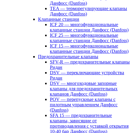
Данфосс (Danfoss)
TEA — терморегулирующие клапаны
Данфосс (Danfoss)
Клапанные станции
ICF 20 — многофункциональные
клапанные станции Данфосс (Danfoss)
ICF 25 — многофункциональные
клапанные станции Данфосс (Danfoss)
ICF 15 — многофункциональные
клапанные станции Данфосс (Danfoss)
Предохранительные клапаны
SFV-R — предохранительные клапаны
Ридан
DSV — переключающие устройства
Ридан
DSV — многоходовые запорные
клапаны для предохранительных
клапанов Данфосс (Danfoss)
POV — перепускные клапаны с
пилотным управлением Данфосс
(Danfoss)
SFA 15 — предохранительные
клапаны, зависящие от
противодавления с уставкой открытия
10-40 бар Данфосс (Danfoss)