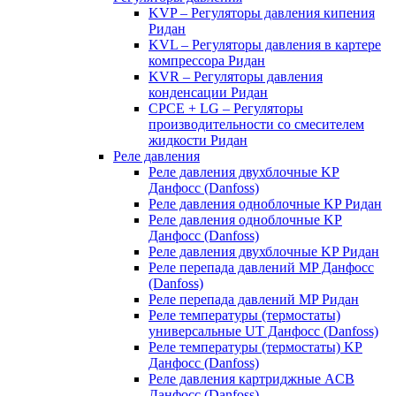
KVP – Регуляторы давления кипения
Ридан
KVL – Регуляторы давления в картере
компрессора Ридан
KVR – Регуляторы давления
конденсации Ридан
CPCE + LG – Регуляторы
производительности со смесителем
жидкости Ридан
Реле давления
Реле давления двухблочные KP
Данфосс (Danfoss)
Реле давления одноблочные KP Ридан
Реле давления одноблочные KP
Данфосс (Danfoss)
Реле давления двухблочные KP Ридан
Реле перепада давлений MP Данфосс
(Danfoss)
Реле перепада давлений MP Ридан
Реле температуры (термостаты)
универсальные UT Данфосс (Danfoss)
Реле температуры (термостаты) KP
Данфосс (Danfoss)
Реле давления картриджные ACB
Данфосс (Danfoss)