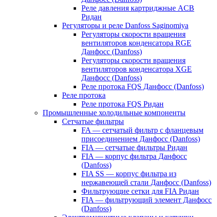
Реле давления картриджные ACB
Ридан
Регуляторы и реле Danfoss Saginomiya
Регуляторы скорости вращения
вентиляторов конденсатора RGE
Данфосс (Danfoss)
Регуляторы скорости вращения
вентиляторов конденсатора XGE
Данфосс (Danfoss)
Реле протока FQS Данфосс (Danfoss)
Реле протока
Реле протока FQS Ридан
Промышленные холодильные компоненты
Сетчатые фильтры
FA — сетчатый фильтр с фланцевым
присоединением Данфосс (Danfoss)
FIA — сетчатые фильтры Ридан
FIA — корпус фильтра Данфосс
(Danfoss)
FIA SS — корпус фильтра из
нержавеющей стали Данфосс (Danfoss)
Фильтрующие сетки для FIA Ридан
FIA — фильтрующий элемент Данфосс
(Danfoss)