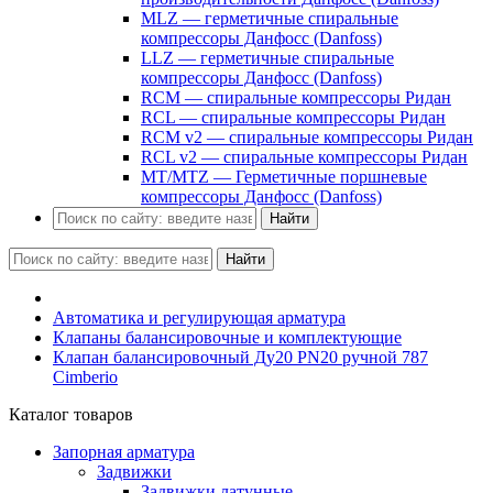
MLZ — герметичные спиральные
компрессоры Данфосс (Danfoss)
LLZ — герметичные спиральные
компрессоры Данфосс (Danfoss)
RCM — спиральные компрессоры Ридан
RCL — спиральные компрессоры Ридан
RCM v2 — спиральные компрессоры Ридан
RCL v2 — спиральные компрессоры Ридан
MT/MTZ — Герметичные поршневые
компрессоры Данфосс (Danfoss)
Найти
Найти
Автоматика и регулирующая арматура
Клапаны балансировочные и комплектующие
Клапан балансировочный Ду20 PN20 ручной 787
Cimberio
Каталог товаров
Запорная арматура
Задвижки
Задвижки латунные