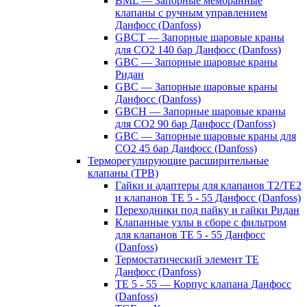
BML — Запорные мембранные
клапаны с ручным управлением
Данфосс (Danfoss)
GBCT — Запорные шаровые краны
для CO2 140 бар Данфосс (Danfoss)
GBC — Запорные шаровые краны
Ридан
GBC — Запорные шаровые краны
Данфосс (Danfoss)
GBCH — Запорные шаровые краны
для CO2 90 бар Данфосс (Danfoss)
GBC — Запорные шаровые краны для
CO2 45 бар Данфосс (Danfoss)
Терморегулирующие расширительные
клапаны (ТРВ)
Гайки и адаптеры для клапанов T2/TE2
и клапанов TE 5 - 55 Данфосс (Danfoss)
Переходники под пайку и гайки Ридан
Клапанные узлы в сборе с фильтром
для клапанов TE 5 - 55 Данфосс
(Danfoss)
Термостатический элемент TE
Данфосс (Danfoss)
TE 5 - 55 — Корпус клапана Данфосс
(Danfoss)