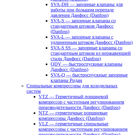
SVA-DH — запорные клапаны для
работы при большом перепаде
давления Данфосс (Danfoss)
SVA-S — запорные клапаны со
стандартным штоком Данфосс
(Danfoss)
SVA-L — запорные клапаны с
удлиненным штоком Данфосс (Danfoss)
SVA-S SS — запорные клапаны со
стандартным штоком из нержавеющей
стали Данфосс (Danfoss)
QDV — быстроспускные клапаны
Данфосс (Danfoss)
SVA-Q — быстроспускные запорные
клапаны Ридан
Спиральные компрессоры для холодильных
систем
VTZ — Герметичный поршневой
компрессор с частотным регулированием
производительности Данфосс (Danfoss)
NTZ — герметичные поршневые
компрессоры Данфосс (Danfoss)
VLZ — герметичные спиральные
компрессоры с частотным регулированием
производительности Данфосс (Danfoss)