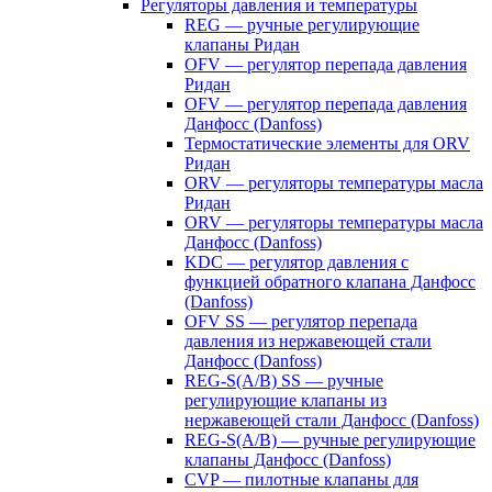
Регуляторы давления и температуры
REG — ручные регулирующие
клапаны Ридан
OFV — регулятор перепада давления
Ридан
OFV — регулятор перепада давления
Данфосс (Danfoss)
Термостатические элементы для ORV
Ридан
ORV — регуляторы температуры масла
Ридан
ORV — регуляторы температуры масла
Данфосс (Danfoss)
KDC — регулятор давления с
функцией обратного клапана Данфосс
(Danfoss)
OFV SS — регулятор перепада
давления из нержавеющей стали
Данфосс (Danfoss)
REG-S(A/B) SS — ручные
регулирующие клапаны из
нержавеющей стали Данфосс (Danfoss)
REG-S(A/B) — ручные регулирующие
клапаны Данфосс (Danfoss)
CVP — пилотные клапаны для