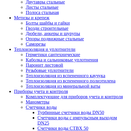
Двутавры стальные
Листы стальные
Полоса стальная
Метизы и крепеж
Болты шайбы и гайки
Гвозди строительные
Дюбели, анкеры и шурупы
Опоры подвижные стальные
Саморезы
Теплоизоляция и уплотнители
Герметики сантехнические
Каболка и сальниковые уплотнения
Паронит листовой
Резьбовые уплотнители
Теплоизоляция из вспененного каучука
Теплоизоляция из вспененного полиэтилена
Теплоизоляция из минеральной ваты
Приборы учета и контроля
Комплектующие для приборов учета и контроля
Манометры
Счетчики воды
Турбинные счетчики воды DN50
Счетчики воды с импульсным выходом
DN25
Счетчики воды СТВХ 50