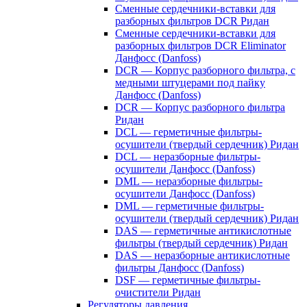
Сменные сердечники-вставки для
разборных фильтров DCR Ридан
Сменные сердечники-вставки для
разборных фильтров DCR Eliminator
Данфосс (Danfoss)
DCR — Корпус разборного фильтра, с
медными штуцерами под пайку
Данфосс (Danfoss)
DCR — Корпус разборного фильтра
Ридан
DCL — герметичные фильтры-
осушители (твердый сердечник) Ридан
DCL — неразборные фильтры-
осушители Данфосс (Danfoss)
DML — неразборные фильтры-
осушители Данфосс (Danfoss)
DML — герметичные фильтры-
осушители (твердый сердечник) Ридан
DAS — герметичные антикислотные
фильтры (твердый сердечник) Ридан
DAS — неразборные антикислотные
фильтры Данфосс (Danfoss)
DSF — герметичные фильтры-
очистители Ридан
Регуляторы давления