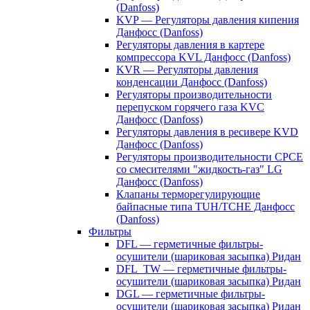
(Danfoss)
KVP — Регуляторы давления кипения
Данфосс (Danfoss)
Регуляторы давления в картере
компрессора KVL Данфосс (Danfoss)
KVR — Регуляторы давления
конденсации Данфосс (Danfoss)
Регуляторы производительности
перепуском горячего газа KVC
Данфосс (Danfoss)
Регуляторы давления в ресивере KVD
Данфосс (Danfoss)
Регуляторы производительности CPCE
со смесителями "жидкость-газ" LG
Данфосс (Danfoss)
Клапаны терморегулирующие
байпасные типа TUH/TCHE Данфосс
(Danfoss)
Фильтры
DFL — герметичные фильтры-
осушители (шариковая засыпка) Ридан
DFL_TW — герметичные фильтры-
осушители (шариковая засыпка) Ридан
DGL — герметичные фильтры-
осушители (шариковая засыпка) Ридан