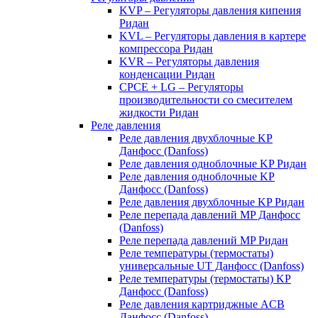
KVP – Регуляторы давления кипения
Ридан
KVL – Регуляторы давления в картере
компрессора Ридан
KVR – Регуляторы давления
конденсации Ридан
CPCE + LG – Регуляторы
производительности со смесителем
жидкости Ридан
Реле давления
Реле давления двухблочные KP
Данфосс (Danfoss)
Реле давления одноблочные KP Ридан
Реле давления одноблочные KP
Данфосс (Danfoss)
Реле давления двухблочные KP Ридан
Реле перепада давлений MP Данфосс
(Danfoss)
Реле перепада давлений MP Ридан
Реле температуры (термостаты)
универсальные UT Данфосс (Danfoss)
Реле температуры (термостаты) KP
Данфосс (Danfoss)
Реле давления картриджные ACB
Данфосс (Danfoss)