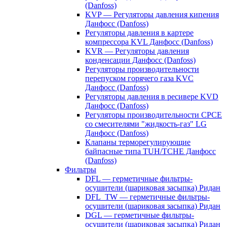
(Danfoss)
KVP — Регуляторы давления кипения
Данфосс (Danfoss)
Регуляторы давления в картере
компрессора KVL Данфосс (Danfoss)
KVR — Регуляторы давления
конденсации Данфосс (Danfoss)
Регуляторы производительности
перепуском горячего газа KVC
Данфосс (Danfoss)
Регуляторы давления в ресивере KVD
Данфосс (Danfoss)
Регуляторы производительности CPCE
со смесителями "жидкость-газ" LG
Данфосс (Danfoss)
Клапаны терморегулирующие
байпасные типа TUH/TCHE Данфосс
(Danfoss)
Фильтры
DFL — герметичные фильтры-
осушители (шариковая засыпка) Ридан
DFL_TW — герметичные фильтры-
осушители (шариковая засыпка) Ридан
DGL — герметичные фильтры-
осушители (шариковая засыпка) Ридан