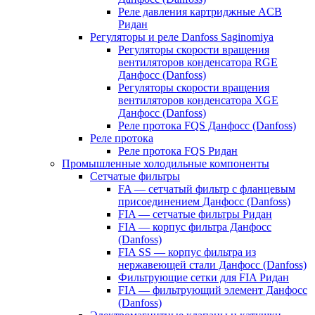
Реле давления картриджные ACB
Ридан
Регуляторы и реле Danfoss Saginomiya
Регуляторы скорости вращения
вентиляторов конденсатора RGE
Данфосс (Danfoss)
Регуляторы скорости вращения
вентиляторов конденсатора XGE
Данфосс (Danfoss)
Реле протока FQS Данфосс (Danfoss)
Реле протока
Реле протока FQS Ридан
Промышленные холодильные компоненты
Сетчатые фильтры
FA — сетчатый фильтр с фланцевым
присоединением Данфосс (Danfoss)
FIA — сетчатые фильтры Ридан
FIA — корпус фильтра Данфосс
(Danfoss)
FIA SS — корпус фильтра из
нержавеющей стали Данфосс (Danfoss)
Фильтрующие сетки для FIA Ридан
FIA — фильтрующий элемент Данфосс
(Danfoss)