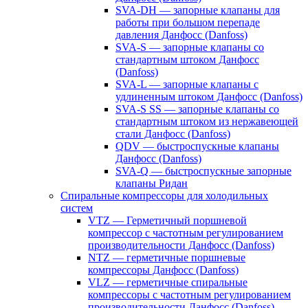
SVA-DH — запорные клапаны для
работы при большом перепаде
давления Данфосс (Danfoss)
SVA-S — запорные клапаны со
стандартным штоком Данфосс
(Danfoss)
SVA-L — запорные клапаны с
удлиненным штоком Данфосс (Danfoss)
SVA-S SS — запорные клапаны со
стандартным штоком из нержавеющей
стали Данфосс (Danfoss)
QDV — быстроспускные клапаны
Данфосс (Danfoss)
SVA-Q — быстроспускные запорные
клапаны Ридан
Спиральные компрессоры для холодильных
систем
VTZ — Герметичный поршневой
компрессор с частотным регулированием
производительности Данфосс (Danfoss)
NTZ — герметичные поршневые
компрессоры Данфосс (Danfoss)
VLZ — герметичные спиральные
компрессоры с частотным регулированием
производительности Данфосс (Danfoss)