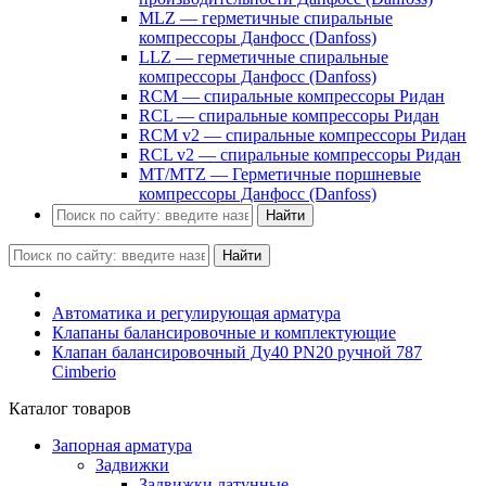
MLZ — герметичные спиральные
компрессоры Данфосс (Danfoss)
LLZ — герметичные спиральные
компрессоры Данфосс (Danfoss)
RCM — спиральные компрессоры Ридан
RCL — спиральные компрессоры Ридан
RCM v2 — спиральные компрессоры Ридан
RCL v2 — спиральные компрессоры Ридан
MT/MTZ — Герметичные поршневые
компрессоры Данфосс (Danfoss)
Найти
Найти
Автоматика и регулирующая арматура
Клапаны балансировочные и комплектующие
Клапан балансировочный Ду40 PN20 ручной 787
Cimberio
Каталог товаров
Запорная арматура
Задвижки
Задвижки латунные