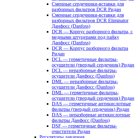
Сменные сердечники-вставки для
разборных фильтров DCR Ридан
Сменные сердечники-вставки для
разборных фильтров DCR Eliminator
Данфосс (Danfoss)
DCR — Корпус разборного фильтра, с
медными штуцерами под пайку
Данфосс (Danfoss)
DCR — Корпус разборного фильтра
Ридан
DCL — герметичные фильтры-
осушители (твердый сердечник) Ридан
DCL — неразборные фильтры-
осушители Данфосс (Danfoss)
DML — неразборные фильтры-
осушители Данфосс (Danfoss)
DML — герметичные фильтры-
осушители (твердый сердечник) Ридан
DAS — герметичные антикислотные
фильтры (твердый сердечник) Ридан
DAS — неразборные антикислотные
фильтры Данфосс (Danfoss)
DSF — герметичные фильтры-
очистители Ридан
Регуляторы давления