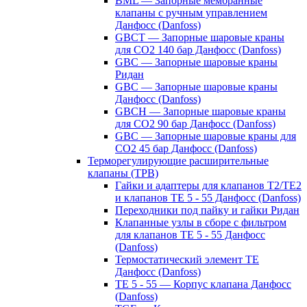
BML — Запорные мембранные
клапаны с ручным управлением
Данфосс (Danfoss)
GBCT — Запорные шаровые краны
для CO2 140 бар Данфосс (Danfoss)
GBC — Запорные шаровые краны
Ридан
GBC — Запорные шаровые краны
Данфосс (Danfoss)
GBCH — Запорные шаровые краны
для CO2 90 бар Данфосс (Danfoss)
GBC — Запорные шаровые краны для
CO2 45 бар Данфосс (Danfoss)
Терморегулирующие расширительные
клапаны (ТРВ)
Гайки и адаптеры для клапанов T2/TE2
и клапанов TE 5 - 55 Данфосс (Danfoss)
Переходники под пайку и гайки Ридан
Клапанные узлы в сборе с фильтром
для клапанов TE 5 - 55 Данфосс
(Danfoss)
Термостатический элемент TE
Данфосс (Danfoss)
TE 5 - 55 — Корпус клапана Данфосс
(Danfoss)