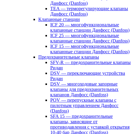
Данфосс (Danfoss)
TEA — терморегулирующие клапаны
Данфосс (Danfoss)
Клапанные станции
ICF 20 — многофункциональные
клапанные станции Данфосс (Danfoss)
ICF 25 — многофункциональные
клапанные станции Данфосс (Danfoss)
ICF 15 — многофункциональные
клапанные станции Данфосс (Danfoss)
Предохранительные клапаны
SFV-R — предохранительные клапаны
Ридан
DSV — переключающие устройства
Ридан
DSV — многоходовые запорные
клапаны для предохранительных
клапанов Данфосс (Danfoss)
POV — перепускные клапаны с
пилотным управлением Данфосс
(Danfoss)
SFA 15 — предохранительные
клапаны, зависящие от
противодавления с уставкой открытия
10-40 бар Данфосс (Danfoss)