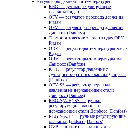
Регуляторы давления и температуры
REG — ручные регулирующие
клапаны Ридан
OFV — регулятор перепада давления
Ридан
OFV — регулятор перепада давления
Данфосс (Danfoss)
Термостатические элементы для ORV
Ридан
ORV — регуляторы температуры масла
Ридан
ORV — регуляторы температуры масла
Данфосс (Danfoss)
KDC — регулятор давления с
функцией обратного клапана Данфосс
(Danfoss)
OFV SS — регулятор перепада
давления из нержавеющей стали
Данфосс (Danfoss)
REG-S(A/B) SS — ручные
регулирующие клапаны из
нержавеющей стали Данфосс (Danfoss)
REG-S(A/B) — ручные регулирующие
клапаны Данфосс (Danfoss)
CVP — пилотные клапаны для