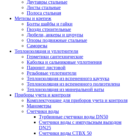
Двутавры стальные
Листы стальные
Полоса стальная
Метизы и крепеж
Болты шайбы и гайки
Гвозди строительные
Дюбели, анкеры и шурупы
Опоры подвижные стальные
Саморезы
Теплоизоляция и уплотнители
Герметики сантехнические
Каболка и сальниковые уплотнения
Паронит листовой
Резьбовые уплотнители
Теплоизоляция из вспененного каучука
Теплоизоляция из вспененного полиэтилена
Теплоизоляция из минеральной ваты
Приборы учета и контроля
Комплектующие для приборов учета и контроля
Манометры
Счетчики воды
Турбинные счетчики воды DN50
Счетчики воды с импульсным выходом
DN25
Счетчики воды СТВХ 50