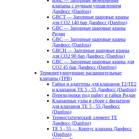
BML — Запорные мембранные
клапаны с ручным управлением
Данфосс (Danfoss)
GBCT — Запорные шаровые краны
для CO2 140 бар Данфосс (Danfoss)
GBC — Запорные шаровые краны
Ридан
GBC — Запорные шаровые краны
Данфосс (Danfoss)
GBCH — Запорные шаровые краны
для CO2 90 бар Данфосс (Danfoss)
GBC — Запорные шаровые краны для
CO2 45 бар Данфосс (Danfoss)
Терморегулирующие расширительные
клапаны (ТРВ)
Гайки и адаптеры для клапанов T2/TE2
и клапанов TE 5 - 55 Данфосс (Danfoss)
Переходники под пайку и гайки Ридан
Клапанные узлы в сборе с фильтром
для клапанов TE 5 - 55 Данфосс
(Danfoss)
Термостатический элемент TE
Данфосс (Danfoss)
TE 5 - 55 — Корпус клапана Данфосс
(Danfoss)