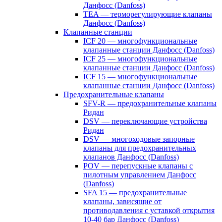
Данфосс (Danfoss)
TEA — терморегулирующие клапаны
Данфосс (Danfoss)
Клапанные станции
ICF 20 — многофункциональные
клапанные станции Данфосс (Danfoss)
ICF 25 — многофункциональные
клапанные станции Данфосс (Danfoss)
ICF 15 — многофункциональные
клапанные станции Данфосс (Danfoss)
Предохранительные клапаны
SFV-R — предохранительные клапаны
Ридан
DSV — переключающие устройства
Ридан
DSV — многоходовые запорные
клапаны для предохранительных
клапанов Данфосс (Danfoss)
POV — перепускные клапаны с
пилотным управлением Данфосс
(Danfoss)
SFA 15 — предохранительные
клапаны, зависящие от
противодавления с уставкой открытия
10-40 бар Данфосс (Danfoss)