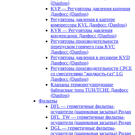
(Danfoss)
KVP — Регуляторы давления кипения
Данфосс (Danfoss)
Регуляторы давления в картере
компрессора KVL Данфосс (Danfoss)
KVR — Регуляторы давления
конденсации Данфосс (Danfoss)
Регуляторы производительности
перепуском горячего газа KVC
Данфосс (Danfoss)
Регуляторы давления в ресивере KVD
Данфосс (Danfoss)
Регуляторы производительности CPCE
со смесителями "жидкость-газ" LG
Данфосс (Danfoss)
Клапаны терморегулирующие
байпасные типа TUH/TCHE Данфосс
(Danfoss)
Фильтры
DFL — герметичные фильтры-
осушители (шариковая засыпка) Ридан
DFL_TW — герметичные фильтры-
осушители (шариковая засыпка) Ридан
DGL — герметичные фильтры-
осушители (шариковая засыпка) Ридан