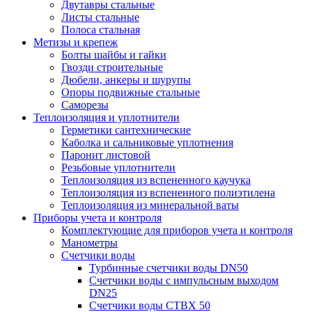
Двутавры стальные
Листы стальные
Полоса стальная
Метизы и крепеж
Болты шайбы и гайки
Гвозди строительные
Дюбели, анкеры и шурупы
Опоры подвижные стальные
Саморезы
Теплоизоляция и уплотнители
Герметики сантехнические
Каболка и сальниковые уплотнения
Паронит листовой
Резьбовые уплотнители
Теплоизоляция из вспененного каучука
Теплоизоляция из вспененного полиэтилена
Теплоизоляция из минеральной ваты
Приборы учета и контроля
Комплектующие для приборов учета и контроля
Манометры
Счетчики воды
Турбинные счетчики воды DN50
Счетчики воды с импульсным выходом
DN25
Счетчики воды СТВХ 50