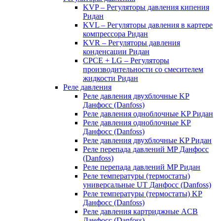
KVP – Регуляторы давления кипения
Ридан
KVL – Регуляторы давления в картере
компрессора Ридан
KVR – Регуляторы давления
конденсации Ридан
CPCE + LG – Регуляторы
производительности со смесителем
жидкости Ридан
Реле давления
Реле давления двухблочные KP
Данфосс (Danfoss)
Реле давления одноблочные KP Ридан
Реле давления одноблочные KP
Данфосс (Danfoss)
Реле давления двухблочные KP Ридан
Реле перепада давлений MP Данфосс
(Danfoss)
Реле перепада давлений MP Ридан
Реле температуры (термостаты)
универсальные UT Данфосс (Danfoss)
Реле температуры (термостаты) KP
Данфосс (Danfoss)
Реле давления картриджные ACB
Данфосс (Danfoss)