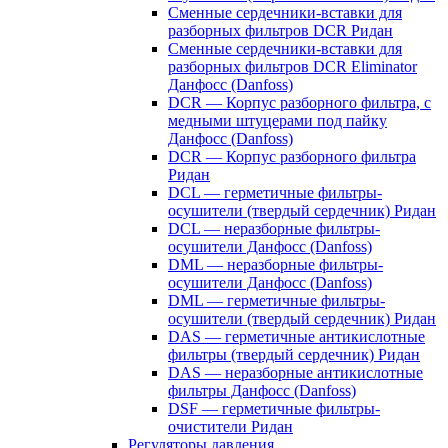
Сменные сердечники-вставки для
разборных фильтров DCR Ридан
Сменные сердечники-вставки для
разборных фильтров DCR Eliminator
Данфосс (Danfoss)
DCR — Корпус разборного фильтра, с
медными штуцерами под пайку
Данфосс (Danfoss)
DCR — Корпус разборного фильтра
Ридан
DCL — герметичные фильтры-
осушители (твердый сердечник) Ридан
DCL — неразборные фильтры-
осушители Данфосс (Danfoss)
DML — неразборные фильтры-
осушители Данфосс (Danfoss)
DML — герметичные фильтры-
осушители (твердый сердечник) Ридан
DAS — герметичные антикислотные
фильтры (твердый сердечник) Ридан
DAS — неразборные антикислотные
фильтры Данфосс (Danfoss)
DSF — герметичные фильтры-
очистители Ридан
Регуляторы давления