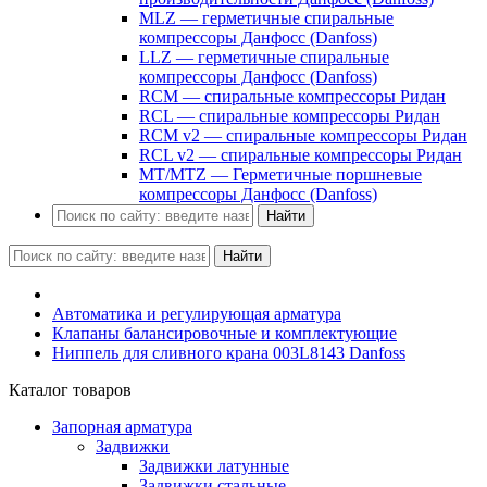
MLZ — герметичные спиральные
компрессоры Данфосс (Danfoss)
LLZ — герметичные спиральные
компрессоры Данфосс (Danfoss)
RCM — спиральные компрессоры Ридан
RCL — спиральные компрессоры Ридан
RCM v2 — спиральные компрессоры Ридан
RCL v2 — спиральные компрессоры Ридан
MT/MTZ — Герметичные поршневые
компрессоры Данфосс (Danfoss)
Найти
Найти
Автоматика и регулирующая арматура
Клапаны балансировочные и комплектующие
Ниппель для сливного крана 003L8143 Danfoss
Каталог товаров
Запорная арматура
Задвижки
Задвижки латунные
Задвижки стальные