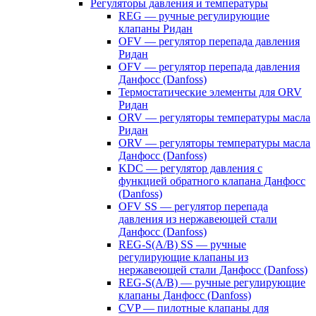
Регуляторы давления и температуры
REG — ручные регулирующие
клапаны Ридан
OFV — регулятор перепада давления
Ридан
OFV — регулятор перепада давления
Данфосс (Danfoss)
Термостатические элементы для ORV
Ридан
ORV — регуляторы температуры масла
Ридан
ORV — регуляторы температуры масла
Данфосс (Danfoss)
KDC — регулятор давления с
функцией обратного клапана Данфосс
(Danfoss)
OFV SS — регулятор перепада
давления из нержавеющей стали
Данфосс (Danfoss)
REG-S(A/B) SS — ручные
регулирующие клапаны из
нержавеющей стали Данфосс (Danfoss)
REG-S(A/B) — ручные регулирующие
клапаны Данфосс (Danfoss)
CVP — пилотные клапаны для