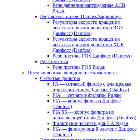
Реле давления картриджные ACB
Ридан
Регуляторы и реле Danfoss Saginomiya
Регуляторы скорости вращения
вентиляторов конденсатора RGE
Данфосс (Danfoss)
Регуляторы скорости вращения
вентиляторов конденсатора XGE
Данфосс (Danfoss)
Реле протока FQS Данфосс (Danfoss)
Реле протока
Реле протока FQS Ридан
Промышленные холодильные компоненты
Сетчатые фильтры
FA — сетчатый фильтр с фланцевым
присоединением Данфосс (Danfoss)
FIA — сетчатые фильтры Ридан
FIA — корпус фильтра Данфосс
(Danfoss)
FIA SS — корпус фильтра из
нержавеющей стали Данфосс (Danfoss)
Фильтрующие сетки для FIA Ридан
FIA — фильтрующий элемент Данфосс
(Danfoss)