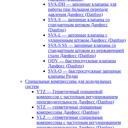
SVA-DH — запорные клапаны для
работы при большом перепаде
давления Данфосс (Danfoss)
SVA-S — запорные клапаны со
стандартным штоком Данфосс
(Danfoss)
SVA-L — запорные клапаны с
удлиненным штоком Данфосс (Danfoss)
SVA-S SS — запорные клапаны со
стандартным штоком из нержавеющей
стали Данфосс (Danfoss)
QDV — быстроспускные клапаны
Данфосс (Danfoss)
SVA-Q — быстроспускные запорные
клапаны Ридан
Спиральные компрессоры для холодильных
систем
VTZ — Герметичный поршневой
компрессор с частотным регулированием
производительности Данфосс (Danfoss)
NTZ — герметичные поршневые
компрессоры Данфосс (Danfoss)
VLZ — герметичные спиральные
компрессоры с частотным регулированием
производительности Данфосс (Danfoss)