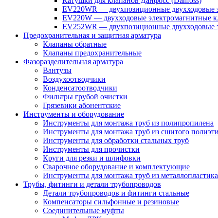
Катушки для клапанов Данфосс (Danfoss)
EV220WR — двухпозиционные двухходовые э
EV220W — двухходовые электромагнитные кл
EV252WR — двухпозиционные двухходовые э
Предохранительная и защитная арматура
Клапаны обратные
Клапаны предохранительные
Фазоразделительная арматура
Вантузы
Воздухоотводчики
Конденсатоотводчики
Фильтры грубой очистки
Грязевики абонентские
Инструменты и оборудование
Инструменты для монтажа труб из полипропилена
Инструменты для монтажа труб из сшитого полиэт
Инструменты для обработки стальных труб
Инструменты для прочистки
Круги для резки и шлифовки
Сварочное оборудование и комплектующие
Инструменты для монтажа труб из металлопластика
Трубы, фитинги и детали трубопроводов
Детали трубопроводов и фитинги стальные
Компенсаторы сильфонные и резиновые
Соединительные муфты