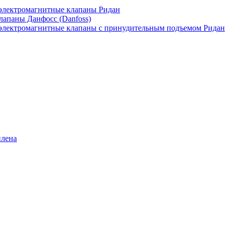
лектромагнитные клапаны Ридан
апаны Данфосс (Danfoss)
лектромагнитные клапаны с принудительным подъемом Ридан
илена