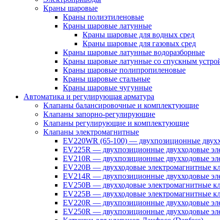
Краны шаровые
Краны полиэтиленовые
Краны шаровые латунные
Краны шаровые для водных сред
Краны шаровые для газовых сред
Краны шаровые латунные водоразборные
Краны шаровые латунные со спускным устро
Краны шаровые полипропиленовые
Краны шаровые стальные
Краны шаровые чугунные
Автоматика и регулирующая арматура
Клапаны балансировочные и комплектующие
Клапаны запорно-регулирующие
Клапаны регулирующие и комплектующие
Клапаны электромагнитные
EV220WR (65-100) — двухпозиционные двухх
EV225R — двухпозиционные двухходовые эле
EV210R — двухпозиционные двухходовые эле
EV220B — двухходовые электромагнитные кл
EV214R — двухпозиционные двухходовые эле
EV250B — двухходовые электромагнитные кл
EV225B — двухходовые электромагнитные кла
EV220R — двухпозиционные двухходовые эл
EV250R — двухпозиционные двухходовые эл