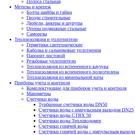
Полоса стальная
Метизы и крепеж
Болты шайбы и гайки
Гвозди строительные
Дюбели, анкеры и шурупы
Опоры подвижные стальные
Саморезы
Теплоизоляция и уплотнители
Герметики сантехнические
Каболка и сальниковые уплотнения
Паронит листовой
Резьбовые уплотнители
Теплоизоляция из вспененного каучука
Теплоизоляция из вспененного полиэтилена
Теплоизоляция из минеральной ваты
Приборы учета и контроля
Комплектующие для приборов учета и контроля
Манометры
Счетчики воды
Турбинные счетчики воды DN50
Счетчики воды с импульсным выходом DN25
Счетчики воды СТВХ 50
Счетчики воды Тепловодомер
Счетчики горячей воды
Счетчики горячей воды с импульсным выход