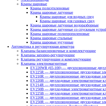
Краны шаровые
Краны полиэтиленовые
Краны шаровые латунные
Краны шаровые для водных сред
Краны шаровые для газовых сред
Краны шаровые латунные водоразборные
Краны шаровые латунные со спускным устро
Краны шаровые полипропиленовые
Краны шаровые стальные
Краны шаровые чугунные
Автоматика и регулирующая арматура
Клапаны балансировочные и комплектующие
Клапаны запорно-регулирующие
Клапаны регулирующие и комплектующие
Клапаны электромагнитные
EV220WR (65-100) — двухпозиционные двухх
EV225R — двухпозиционные двухходовые эле
EV210R — двухпозиционные двухходовые эле
EV220B — двухходовые электромагнитные кл
EV214R — двухпозиционные двухходовые эле
EV250B — двухходовые электромагнитные кл
EV225B — двухходовые электромагнитные кла
EV220R — двухпозиционные двухходовые эл
EV250R — двухпозиционные двухходовые эл