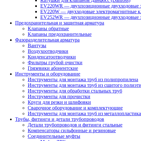
Катушки для клапанов Данфосс (Danfoss)
EV220WR — двухпозиционные двухходовые э
EV220W — двухходовые электромагнитные кл
EV252WR — двухпозиционные двухходовые э
Предохранительная и защитная арматура
Клапаны обратные
Клапаны предохранительные
Фазоразделительная арматура
Вантузы
Воздухоотводчики
Конденсатоотводчики
Фильтры грубой очистки
Грязевики абонентские
Инструменты и оборудование
Инструменты для монтажа труб из полипропилена
Инструменты для монтажа труб из сшитого полиэт
Инструменты для обработки стальных труб
Инструменты для прочистки
Круги для резки и шлифовки
Сварочное оборудование и комплектующие
Инструменты для монтажа труб из металлопластика
Трубы, фитинги и детали трубопроводов
Детали трубопроводов и фитинги стальные
Компенсаторы сильфонные и резиновые
Соединительные муфты