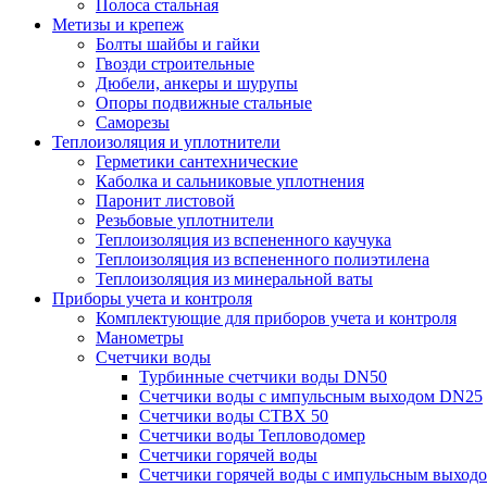
Полоса стальная
Метизы и крепеж
Болты шайбы и гайки
Гвозди строительные
Дюбели, анкеры и шурупы
Опоры подвижные стальные
Саморезы
Теплоизоляция и уплотнители
Герметики сантехнические
Каболка и сальниковые уплотнения
Паронит листовой
Резьбовые уплотнители
Теплоизоляция из вспененного каучука
Теплоизоляция из вспененного полиэтилена
Теплоизоляция из минеральной ваты
Приборы учета и контроля
Комплектующие для приборов учета и контроля
Манометры
Счетчики воды
Турбинные счетчики воды DN50
Счетчики воды с импульсным выходом DN25
Счетчики воды СТВХ 50
Счетчики воды Тепловодомер
Счетчики горячей воды
Счетчики горячей воды с импульсным выход