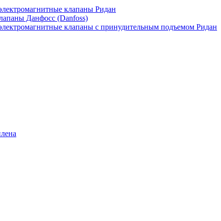
лектромагнитные клапаны Ридан
апаны Данфосс (Danfoss)
лектромагнитные клапаны с принудительным подъемом Ридан
илена