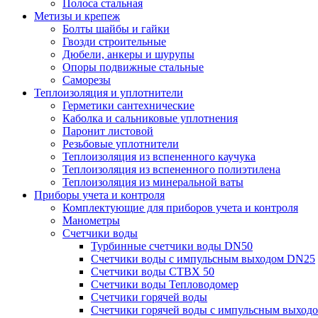
Полоса стальная
Метизы и крепеж
Болты шайбы и гайки
Гвозди строительные
Дюбели, анкеры и шурупы
Опоры подвижные стальные
Саморезы
Теплоизоляция и уплотнители
Герметики сантехнические
Каболка и сальниковые уплотнения
Паронит листовой
Резьбовые уплотнители
Теплоизоляция из вспененного каучука
Теплоизоляция из вспененного полиэтилена
Теплоизоляция из минеральной ваты
Приборы учета и контроля
Комплектующие для приборов учета и контроля
Манометры
Счетчики воды
Турбинные счетчики воды DN50
Счетчики воды с импульсным выходом DN25
Счетчики воды СТВХ 50
Счетчики воды Тепловодомер
Счетчики горячей воды
Счетчики горячей воды с импульсным выход