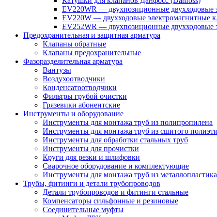
Катушки для клапанов Данфосс (Danfoss)
EV220WR — двухпозиционные двухходовые э
EV220W — двухходовые электромагнитные кл
EV252WR — двухпозиционные двухходовые э
Предохранительная и защитная арматура
Клапаны обратные
Клапаны предохранительные
Фазоразделительная арматура
Вантузы
Воздухоотводчики
Конденсатоотводчики
Фильтры грубой очистки
Грязевики абонентские
Инструменты и оборудование
Инструменты для монтажа труб из полипропилена
Инструменты для монтажа труб из сшитого полиэт
Инструменты для обработки стальных труб
Инструменты для прочистки
Круги для резки и шлифовки
Сварочное оборудование и комплектующие
Инструменты для монтажа труб из металлопластика
Трубы, фитинги и детали трубопроводов
Детали трубопроводов и фитинги стальные
Компенсаторы сильфонные и резиновые
Соединительные муфты