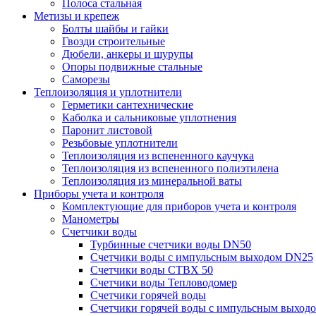
Полоса стальная
Метизы и крепеж
Болты шайбы и гайки
Гвозди строительные
Дюбели, анкеры и шурупы
Опоры подвижные стальные
Саморезы
Теплоизоляция и уплотнители
Герметики сантехнические
Каболка и сальниковые уплотнения
Паронит листовой
Резьбовые уплотнители
Теплоизоляция из вспененного каучука
Теплоизоляция из вспененного полиэтилена
Теплоизоляция из минеральной ваты
Приборы учета и контроля
Комплектующие для приборов учета и контроля
Манометры
Счетчики воды
Турбинные счетчики воды DN50
Счетчики воды с импульсным выходом DN25
Счетчики воды СТВХ 50
Счетчики воды Тепловодомер
Счетчики горячей воды
Счетчики горячей воды с импульсным выход