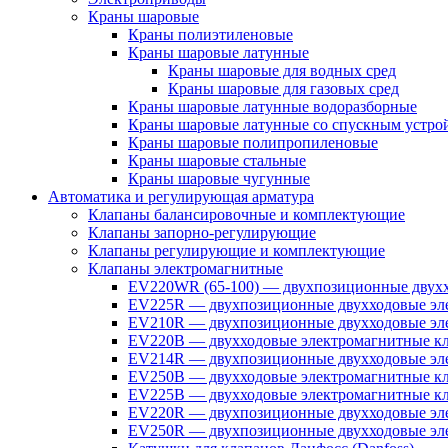
Краны шаровые
Краны полиэтиленовые
Краны шаровые латунные
Краны шаровые для водных сред
Краны шаровые для газовых сред
Краны шаровые латунные водоразборные
Краны шаровые латунные со спускным устро
Краны шаровые полипропиленовые
Краны шаровые стальные
Краны шаровые чугунные
Автоматика и регулирующая арматура
Клапаны балансировочные и комплектующие
Клапаны запорно-регулирующие
Клапаны регулирующие и комплектующие
Клапаны электромагнитные
EV220WR (65-100) — двухпозиционные двухх
EV225R — двухпозиционные двухходовые эле
EV210R — двухпозиционные двухходовые эле
EV220B — двухходовые электромагнитные кл
EV214R — двухпозиционные двухходовые эле
EV250B — двухходовые электромагнитные кл
EV225B — двухходовые электромагнитные кла
EV220R — двухпозиционные двухходовые эл
EV250R — двухпозиционные двухходовые эл