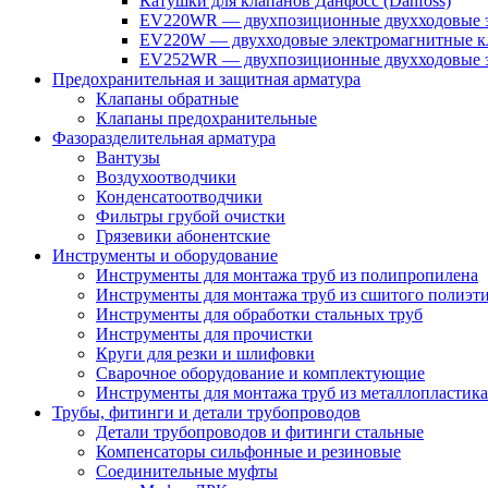
Катушки для клапанов Данфосс (Danfoss)
EV220WR — двухпозиционные двухходовые э
EV220W — двухходовые электромагнитные кл
EV252WR — двухпозиционные двухходовые э
Предохранительная и защитная арматура
Клапаны обратные
Клапаны предохранительные
Фазоразделительная арматура
Вантузы
Воздухоотводчики
Конденсатоотводчики
Фильтры грубой очистки
Грязевики абонентские
Инструменты и оборудование
Инструменты для монтажа труб из полипропилена
Инструменты для монтажа труб из сшитого полиэт
Инструменты для обработки стальных труб
Инструменты для прочистки
Круги для резки и шлифовки
Сварочное оборудование и комплектующие
Инструменты для монтажа труб из металлопластика
Трубы, фитинги и детали трубопроводов
Детали трубопроводов и фитинги стальные
Компенсаторы сильфонные и резиновые
Соединительные муфты