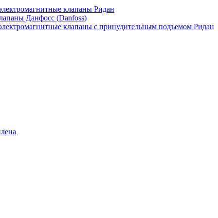
лектромагнитные клапаны Ридан
апаны Данфосс (Danfoss)
лектромагнитные клапаны с принудительным подъемом Ридан
илена