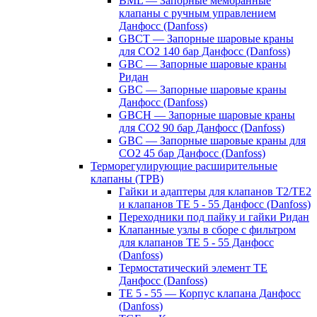
BML — Запорные мембранные
клапаны с ручным управлением
Данфосс (Danfoss)
GBCT — Запорные шаровые краны
для CO2 140 бар Данфосс (Danfoss)
GBC — Запорные шаровые краны
Ридан
GBC — Запорные шаровые краны
Данфосс (Danfoss)
GBCH — Запорные шаровые краны
для CO2 90 бар Данфосс (Danfoss)
GBC — Запорные шаровые краны для
CO2 45 бар Данфосс (Danfoss)
Терморегулирующие расширительные
клапаны (ТРВ)
Гайки и адаптеры для клапанов T2/TE2
и клапанов TE 5 - 55 Данфосс (Danfoss)
Переходники под пайку и гайки Ридан
Клапанные узлы в сборе с фильтром
для клапанов TE 5 - 55 Данфосс
(Danfoss)
Термостатический элемент TE
Данфосс (Danfoss)
TE 5 - 55 — Корпус клапана Данфосс
(Danfoss)