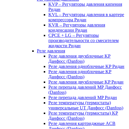
KVP – Регуляторы давления кипения
Ридан
KVL – Регуляторы давления в картере
компрессора Ридан
KVR – Регуляторы давления
конденсации Ридан
CPCE + LG – Регуляторы
производительности со смесителем
жидкости Ридан
Реле давления
Реле давления двухблочные KP
Данфосс (Danfoss)
Реле давления одноблочные KP Ридан
Реле давления одноблочные KP
Данфосс (Danfoss)
Реле давления двухблочные KP Ридан
Реле перепада давлений MP Данфосс
(Danfoss)
Реле перепада давлений MP Ридан
Реле температуры (термостаты)
универсальные UT Данфосс (Danfoss)
Реле температуры (термостаты) KP
Данфосс (Danfoss)
Реле давления картриджные ACB
Данфосс (Danfoss)