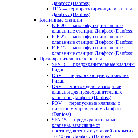
Данфосс (Danfoss)
TEA — терморегулирующие клапаны
Данфосс (Danfoss)
Клапанные станции
ICF 20 — многофункциональные
клапанные станции Данфосс (Danfoss)
ICF 25 — многофункциональные
клапанные станции Данфосс (Danfoss)
ICF 15 — многофункциональные
клапанные станции Данфосс (Danfoss)
Предохранительные клапаны
SFV-R — предохранительные клапаны
Ридан
DSV — переключающие устройства
Ридан
DSV — многоходовые запорные
клапаны для предохранительных
клапанов Данфосс (Danfoss)
POV — перепускные клапаны с
пилотным управлением Данфосс
(Danfoss)
SFA 15 — предохранительные
клапаны, зависящие от
противодавления с уставкой открытия
10-40 бар Данфосс (Danfoss)