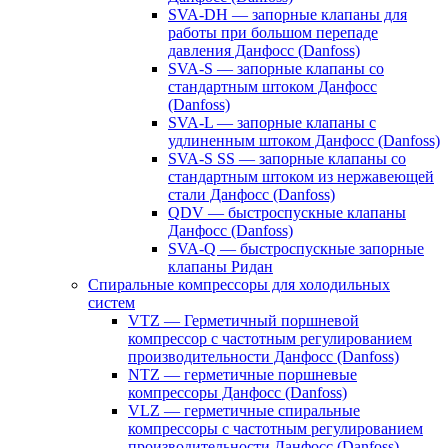
SVA-DH — запорные клапаны для
работы при большом перепаде
давления Данфосс (Danfoss)
SVA-S — запорные клапаны со
стандартным штоком Данфосс
(Danfoss)
SVA-L — запорные клапаны с
удлиненным штоком Данфосс (Danfoss)
SVA-S SS — запорные клапаны со
стандартным штоком из нержавеющей
стали Данфосс (Danfoss)
QDV — быстроспускные клапаны
Данфосс (Danfoss)
SVA-Q — быстроспускные запорные
клапаны Ридан
Спиральные компрессоры для холодильных
систем
VTZ — Герметичный поршневой
компрессор с частотным регулированием
производительности Данфосс (Danfoss)
NTZ — герметичные поршневые
компрессоры Данфосс (Danfoss)
VLZ — герметичные спиральные
компрессоры с частотным регулированием
производительности Данфосс (Danfoss)