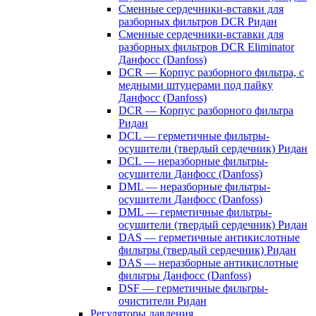
Сменные сердечники-вставки для
разборных фильтров DCR Ридан
Сменные сердечники-вставки для
разборных фильтров DCR Eliminator
Данфосс (Danfoss)
DCR — Корпус разборного фильтра, с
медными штуцерами под пайку
Данфосс (Danfoss)
DCR — Корпус разборного фильтра
Ридан
DCL — герметичные фильтры-
осушители (твердый сердечник) Ридан
DCL — неразборные фильтры-
осушители Данфосс (Danfoss)
DML — неразборные фильтры-
осушители Данфосс (Danfoss)
DML — герметичные фильтры-
осушители (твердый сердечник) Ридан
DAS — герметичные антикислотные
фильтры (твердый сердечник) Ридан
DAS — неразборные антикислотные
фильтры Данфосс (Danfoss)
DSF — герметичные фильтры-
очистители Ридан
Регуляторы давления