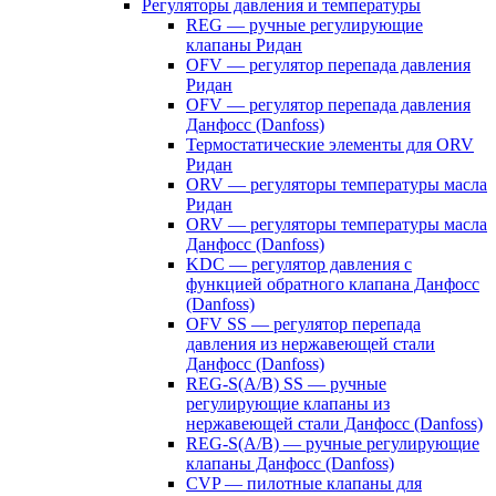
Регуляторы давления и температуры
REG — ручные регулирующие
клапаны Ридан
OFV — регулятор перепада давления
Ридан
OFV — регулятор перепада давления
Данфосс (Danfoss)
Термостатические элементы для ORV
Ридан
ORV — регуляторы температуры масла
Ридан
ORV — регуляторы температуры масла
Данфосс (Danfoss)
KDC — регулятор давления с
функцией обратного клапана Данфосс
(Danfoss)
OFV SS — регулятор перепада
давления из нержавеющей стали
Данфосс (Danfoss)
REG-S(A/B) SS — ручные
регулирующие клапаны из
нержавеющей стали Данфосс (Danfoss)
REG-S(A/B) — ручные регулирующие
клапаны Данфосс (Danfoss)
CVP — пилотные клапаны для