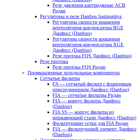
Реле давления картриджные ACB
Ридан
Регуляторы и реле Danfoss Saginomiya
Регуляторы скорости вращения
вентиляторов конденсатора RGE
Данфосс (Danfoss)
Регуляторы скорости вращения
вентиляторов конденсатора XGE
Данфосс (Danfoss)
Реле протока FQS Данфосс (Danfoss)
Реле протока
Реле протока FQS Ридан
Промышленные холодильные компоненты
Сетчатые фильтры
FA — сетчатый фильтр с фланцевым
присоединением Данфосс (Danfoss)
FIA — сетчатые фильтры Ридан
FIA — корпус фильтра Данфосс
(Danfoss)
FIA SS — корпус фильтра из
нержавеющей стали Данфосс (Danfoss)
Фильтрующие сетки для FIA Ридан
FIA — фильтрующий элемент Данфосс
(Danfoss)