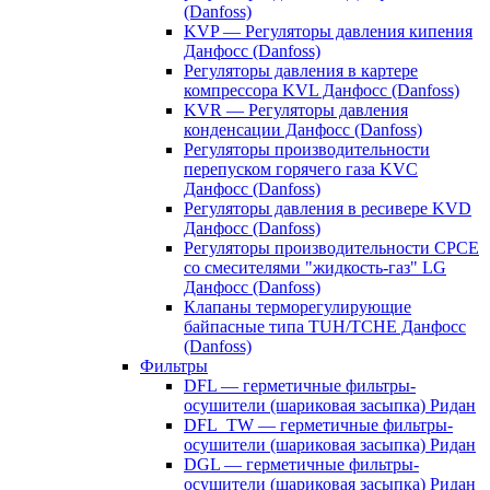
(Danfoss)
KVP — Регуляторы давления кипения
Данфосс (Danfoss)
Регуляторы давления в картере
компрессора KVL Данфосс (Danfoss)
KVR — Регуляторы давления
конденсации Данфосс (Danfoss)
Регуляторы производительности
перепуском горячего газа KVC
Данфосс (Danfoss)
Регуляторы давления в ресивере KVD
Данфосс (Danfoss)
Регуляторы производительности CPCE
со смесителями "жидкость-газ" LG
Данфосс (Danfoss)
Клапаны терморегулирующие
байпасные типа TUH/TCHE Данфосс
(Danfoss)
Фильтры
DFL — герметичные фильтры-
осушители (шариковая засыпка) Ридан
DFL_TW — герметичные фильтры-
осушители (шариковая засыпка) Ридан
DGL — герметичные фильтры-
осушители (шариковая засыпка) Ридан