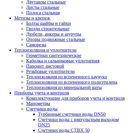
Двутавры стальные
Листы стальные
Полоса стальная
Метизы и крепеж
Болты шайбы и гайки
Гвозди строительные
Дюбели, анкеры и шурупы
Опоры подвижные стальные
Саморезы
Теплоизоляция и уплотнители
Герметики сантехнические
Каболка и сальниковые уплотнения
Паронит листовой
Резьбовые уплотнители
Теплоизоляция из вспененного каучука
Теплоизоляция из вспененного полиэтилена
Теплоизоляция из минеральной ваты
Приборы учета и контроля
Комплектующие для приборов учета и контроля
Манометры
Счетчики воды
Турбинные счетчики воды DN50
Счетчики воды с импульсным выходом
DN25
Счетчики воды СТВХ 50