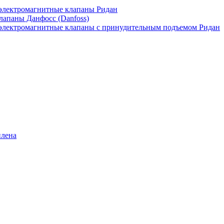
лектромагнитные клапаны Ридан
апаны Данфосс (Danfoss)
лектромагнитные клапаны с принудительным подъемом Ридан
илена