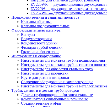
Катушки для клапанов Данфосс (Danfoss)
EV220WR — двухпозиционные двухходовые э
EV220W — двухходовые электромагнитные кл
EV252WR — двухпозиционные двухходовые э
Предохранительная и защитная арматура
Клапаны обратные
Клапаны предохранительные
Фазоразделительная арматура
Вантузы
Воздухоотводчики
Конденсатоотводчики
Фильтры грубой очистки
Грязевики абонентские
Инструменты и оборудование
Инструменты для монтажа труб из полипропилена
Инструменты для монтажа труб из сшитого полиэт
Инструменты для обработки стальных труб
Инструменты для прочистки
Круги для резки и шлифовки
Сварочное оборудование и комплектующие
Инструменты для монтажа труб из металлопластика
Трубы, фитинги и детали трубопроводов
Детали трубопроводов и фитинги стальные
Компенсаторы сильфонные и резиновые
Соединительные муфты