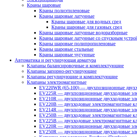
Краны шаровые
Краны полиэтиленовые
Краны шаровые латунные
Краны шаровые для водных сред
Краны шаровые для газовых сред
Краны шаровые латунные водоразборные
Краны шаровые латунные со спускным устро
Краны шаровые полипропиленовые
Краны шаровые стальные
Краны шаровые чугунные
Автоматика и регулирующая арматура
Клапаны балансировочные и комплектующие
Клапаны запорно-регулирующие
Клапаны регулирующие и комплектующие
Клапаны электромагнитные
EV220WR (65-100) — двухпозиционные двухх
EV225R — двухпозиционные двухходовые эле
EV210R — двухпозиционные двухходовые эле
EV220B — двухходовые электромагнитные кл
EV214R — двухпозиционные двухходовые эле
EV250B — двухходовые электромагнитные кл
EV225B — двухходовые электромагнитные кла
EV220R — двухпозиционные двухходовые эл
EV250R — двухпозиционные двухходовые эл