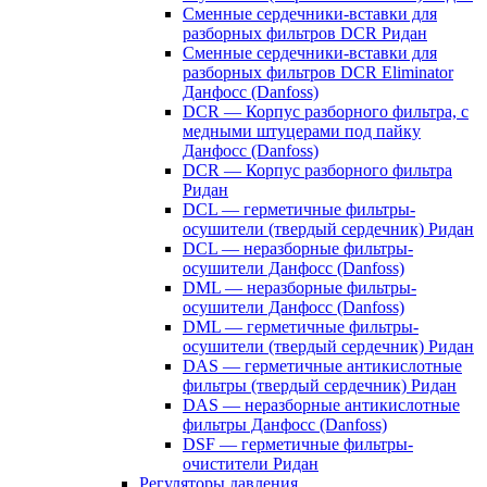
Сменные сердечники-вставки для
разборных фильтров DCR Ридан
Сменные сердечники-вставки для
разборных фильтров DCR Eliminator
Данфосс (Danfoss)
DCR — Корпус разборного фильтра, с
медными штуцерами под пайку
Данфосс (Danfoss)
DCR — Корпус разборного фильтра
Ридан
DCL — герметичные фильтры-
осушители (твердый сердечник) Ридан
DCL — неразборные фильтры-
осушители Данфосс (Danfoss)
DML — неразборные фильтры-
осушители Данфосс (Danfoss)
DML — герметичные фильтры-
осушители (твердый сердечник) Ридан
DAS — герметичные антикислотные
фильтры (твердый сердечник) Ридан
DAS — неразборные антикислотные
фильтры Данфосс (Danfoss)
DSF — герметичные фильтры-
очистители Ридан
Регуляторы давления