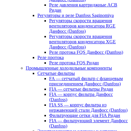
Реле давления картриджные ACB
Ридан
Регуляторы и реле Danfoss Saginomiya
Регуляторы скорости вращения
вентиляторов конденсатора RGE
Данфосс (Danfoss)
Регуляторы скорости вращения
вентиляторов конденсатора XGE
Данфосс (Danfoss)
Реле протока FQS Данфосс (Danfoss)
Реле протока
Реле протока FQS Ридан
Промышленные холодильные компоненты
Сетчатые фильтры
FA — сетчатый фильтр с фланцевым
присоединением Данфосс (Danfoss)
FIA — сетчатые фильтры Ридан
FIA — корпус фильтра Данфосс
(Danfoss)
FIA SS — корпус фильтра из
нержавеющей стали Данфосс (Danfoss)
Фильтрующие сетки для FIA Ридан
FIA — фильтрующий элемент Данфосс
(Danfoss)