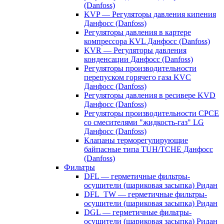
(Danfoss)
KVP — Регуляторы давления кипения
Данфосс (Danfoss)
Регуляторы давления в картере
компрессора KVL Данфосс (Danfoss)
KVR — Регуляторы давления
конденсации Данфосс (Danfoss)
Регуляторы производительности
перепуском горячего газа KVC
Данфосс (Danfoss)
Регуляторы давления в ресивере KVD
Данфосс (Danfoss)
Регуляторы производительности CPCE
со смесителями "жидкость-газ" LG
Данфосс (Danfoss)
Клапаны терморегулирующие
байпасные типа TUH/TCHE Данфосс
(Danfoss)
Фильтры
DFL — герметичные фильтры-
осушители (шариковая засыпка) Ридан
DFL_TW — герметичные фильтры-
осушители (шариковая засыпка) Ридан
DGL — герметичные фильтры-
осушители (шариковая засыпка) Ридан