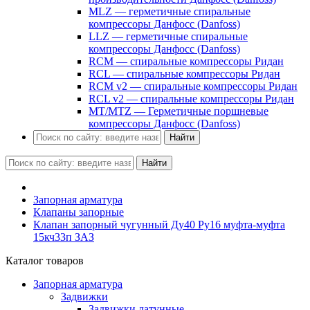
MLZ — герметичные спиральные
компрессоры Данфосс (Danfoss)
LLZ — герметичные спиральные
компрессоры Данфосс (Danfoss)
RCM — спиральные компрессоры Ридан
RCL — спиральные компрессоры Ридан
RCM v2 — спиральные компрессоры Ридан
RCL v2 — спиральные компрессоры Ридан
MT/MTZ — Герметичные поршневые
компрессоры Данфосс (Danfoss)
Найти
Найти
Запорная арматура
Клапаны запорные
Клапан запорный чугунный Ду40 Ру16 муфта-муфта
15кч33п ЗАЗ
Каталог товаров
Запорная арматура
Задвижки
Задвижки латунные