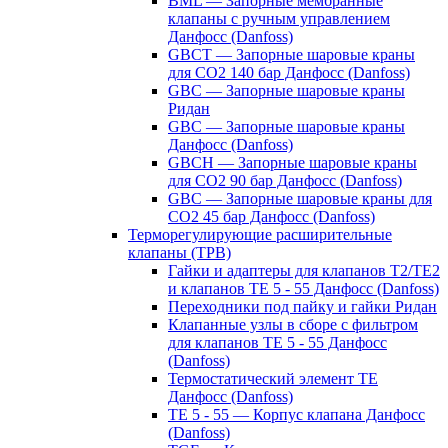
BML — Запорные мембранные
клапаны с ручным управлением
Данфосс (Danfoss)
GBCT — Запорные шаровые краны
для CO2 140 бар Данфосс (Danfoss)
GBC — Запорные шаровые краны
Ридан
GBC — Запорные шаровые краны
Данфосс (Danfoss)
GBCH — Запорные шаровые краны
для CO2 90 бар Данфосс (Danfoss)
GBC — Запорные шаровые краны для
CO2 45 бар Данфосс (Danfoss)
Терморегулирующие расширительные
клапаны (ТРВ)
Гайки и адаптеры для клапанов T2/TE2
и клапанов TE 5 - 55 Данфосс (Danfoss)
Переходники под пайку и гайки Ридан
Клапанные узлы в сборе с фильтром
для клапанов TE 5 - 55 Данфосс
(Danfoss)
Термостатический элемент TE
Данфосс (Danfoss)
TE 5 - 55 — Корпус клапана Данфосс
(Danfoss)