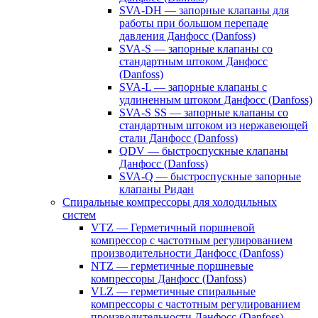
SVA-DH — запорные клапаны для
работы при большом перепаде
давления Данфосс (Danfoss)
SVA-S — запорные клапаны со
стандартным штоком Данфосс
(Danfoss)
SVA-L — запорные клапаны с
удлиненным штоком Данфосс (Danfoss)
SVA-S SS — запорные клапаны со
стандартным штоком из нержавеющей
стали Данфосс (Danfoss)
QDV — быстроспускные клапаны
Данфосс (Danfoss)
SVA-Q — быстроспускные запорные
клапаны Ридан
Спиральные компрессоры для холодильных
систем
VTZ — Герметичный поршневой
компрессор с частотным регулированием
производительности Данфосс (Danfoss)
NTZ — герметичные поршневые
компрессоры Данфосс (Danfoss)
VLZ — герметичные спиральные
компрессоры с частотным регулированием
производительности Данфосс (Danfoss)