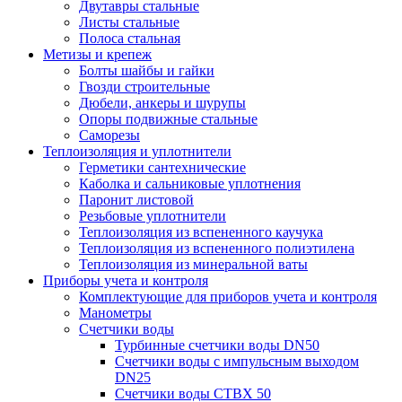
Двутавры стальные
Листы стальные
Полоса стальная
Метизы и крепеж
Болты шайбы и гайки
Гвозди строительные
Дюбели, анкеры и шурупы
Опоры подвижные стальные
Саморезы
Теплоизоляция и уплотнители
Герметики сантехнические
Каболка и сальниковые уплотнения
Паронит листовой
Резьбовые уплотнители
Теплоизоляция из вспененного каучука
Теплоизоляция из вспененного полиэтилена
Теплоизоляция из минеральной ваты
Приборы учета и контроля
Комплектующие для приборов учета и контроля
Манометры
Счетчики воды
Турбинные счетчики воды DN50
Счетчики воды с импульсным выходом
DN25
Счетчики воды СТВХ 50